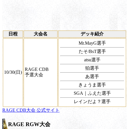
日程
大会名
デッキ紹介
Mr.MayG選手
たそ/BsT選手
atsu選手
狛選手
RAGE CDB
10/30(日)
予選大会
あ選手
きょうま選手
SGA｜ふえた選手
レインだよ？選手
RAGE CDB大会 公式サイト
RAGE RGW大会