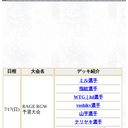
日程
大会名
デッキ紹介
ミル選手
指紋選手
WTG｜lol選手
yoshiky選手
RAGE RGW
7/17(日)
予選大会
山芋選手
テリヤキ選手