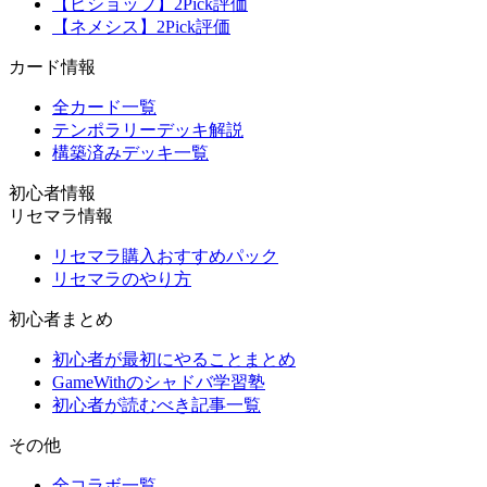
【ビショップ】2Pick評価
【ネメシス】2Pick評価
カード情報
全カード一覧
テンポラリーデッキ解説
構築済みデッキ一覧
初心者情報
リセマラ情報
リセマラ購入おすすめパック
リセマラのやり方
初心者まとめ
初心者が最初にやることまとめ
GameWithのシャドバ学習塾
初心者が読むべき記事一覧
その他
全コラボ一覧