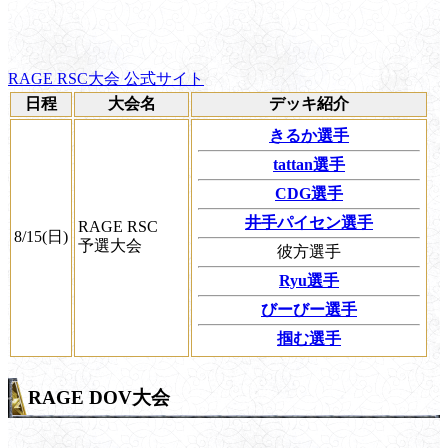
RAGE RSC大会 公式サイト
日程
大会名
デッキ紹介
きるか選手
tattan選手
CDG選手
井手パイセン選手
RAGE RSC
8/15(日)
予選大会
彼方選手
Ryu選手
びーびー選手
掴む選手
RAGE DOV大会