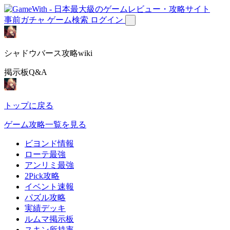
事前ガチャ
ゲーム検索
ログイン
シャドウバース攻略wiki
掲示板Q&A
トップに戻る
ゲーム攻略一覧を見る
ビヨンド情報
ローテ最強
アンリミ最強
2Pick攻略
イベント速報
パズル攻略
実績デッキ
ルムマ掲示板
スキン所持率