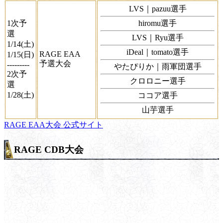
LVS｜pazuu選手
1次予
hiromu選手
選
LVS｜Ryu選手
1/14(土)
iDeal｜tomato選手
RAGE EAA
1/15(日)
予選大会
---------
やたぴりか｜雨軍団選手
2次予
クロロニー選手
選
1/28(土)
ココア選手
山芋選手
RAGE EAA大会 公式サイト
RAGE CDB大会