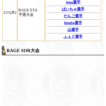
toga選手
ばいちゃ選手
RAGE ETA
2/11(木)
予選大会
だんご選手
futaba選手
山選手
ふぇぐ選手
RAGE SOR大会