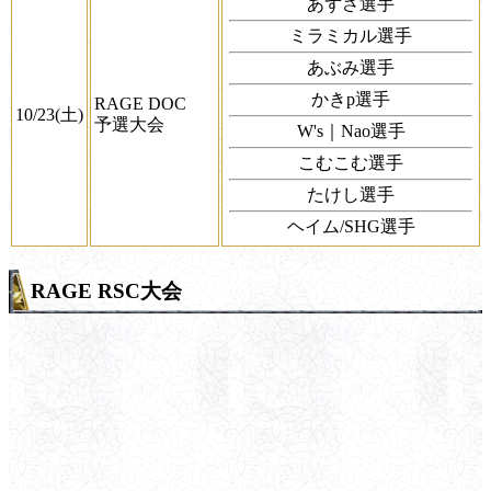
あずさ選手
ミラミカル選手
あぶみ選手
かきp選手
RAGE DOC
10/23(土)
予選大会
W's｜Nao選手
こむこむ選手
たけし選手
ヘイム/SHG選手
RAGE RSC大会