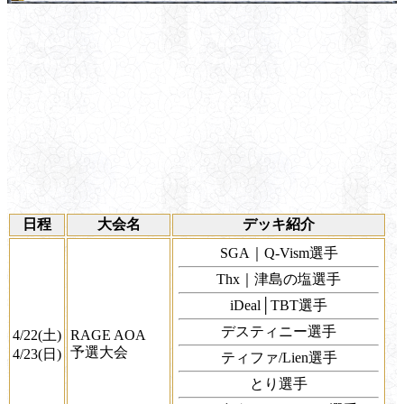
日程
大会名
デッキ紹介
SGA｜Q-Vism選手
Thx｜津島の塩選手
iDeal│TBT選手
デスティニー選手
4/22(土)
RAGE AOA
予選大会
4/23(日)
ティファ/Lien選手
とり選手