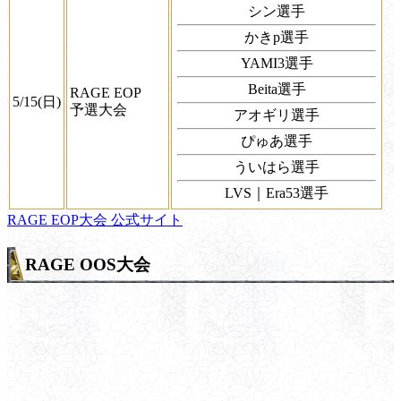
シン選手
かきp選手
YAMI3選手
Beita選手
RAGE EOP
5/15(日)
予選大会
アオギリ選手
ぴゅあ選手
ういはら選手
LVS｜Era53選手
RAGE EOP大会 公式サイト
RAGE OOS大会