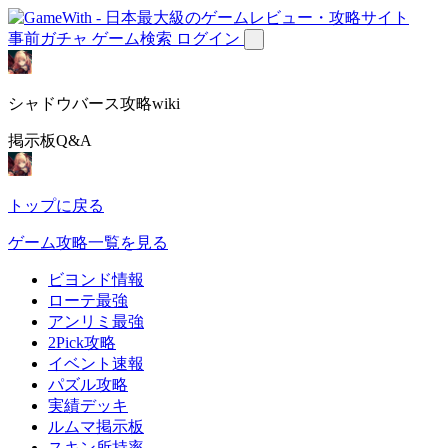
事前ガチャ
ゲーム検索
ログイン
シャドウバース攻略wiki
掲示板Q&A
トップに戻る
ゲーム攻略一覧を見る
ビヨンド情報
ローテ最強
アンリミ最強
2Pick攻略
イベント速報
パズル攻略
実績デッキ
ルムマ掲示板
スキン所持率