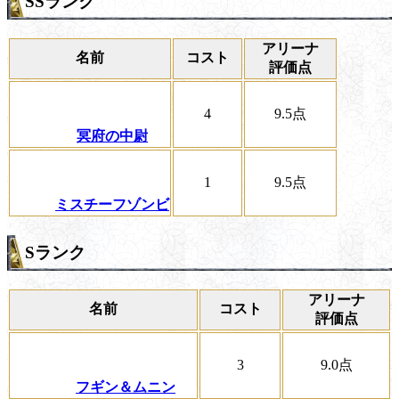
SSランク
アリーナ
名前
コスト
評価点
4
9.5
点
冥府の中尉
1
9.5
点
ミスチーフゾンビ
Sランク
アリーナ
名前
コスト
評価点
3
9.0
点
フギン＆ムニン