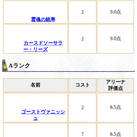
2
9.0
点
霊魂の統率
9.0
点
2
カースドソーサラ
ー・リーズ
Aランク
アリーナ
名前
コスト
評価点
8.5
点
2
ゴーストヴァニッシ
ュ
7
8.5
点