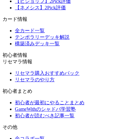
【ビショップ】2Pick評価
【ネメシス】2Pick評価
カード情報
全カード一覧
テンポラリーデッキ解説
構築済みデッキ一覧
初心者情報
リセマラ情報
リセマラ購入おすすめパック
リセマラのやり方
初心者まとめ
初心者が最初にやることまとめ
GameWithのシャドバ学習塾
初心者が読むべき記事一覧
その他
全コラボ一覧