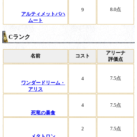
8.0
点
9
アルティメットバハ
ムート
Cランク
アリーナ
名前
コスト
評価点
7.5
点
4
ワンダードリーム・
アリス
4
7.5
点
死竜の暴食
2
7.5
点
メタトロン