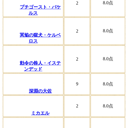
8.0
点
2
プチゴースト・バケ
ルス
8.0
点
2
冥焔の獄犬・ケルベ
ロス
8.0
点
2
勅令の咎人・イステ
ンデッド
9
8.0
点
深淵の大佐
2
8.0
点
ミカエル