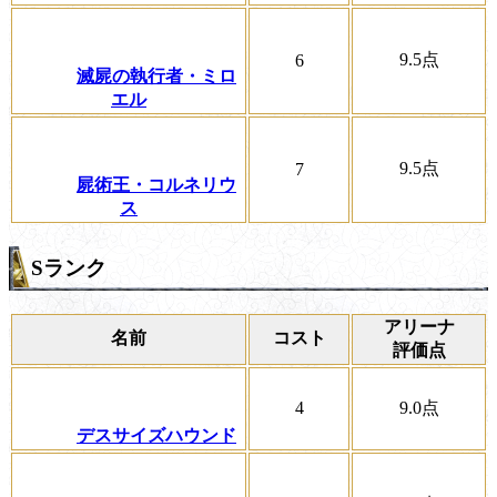
9.5
点
6
滅屍の執行者・ミロ
エル
9.5
点
7
屍術王・コルネリウ
ス
Sランク
アリーナ
名前
コスト
評価点
4
9.0
点
デスサイズハウンド