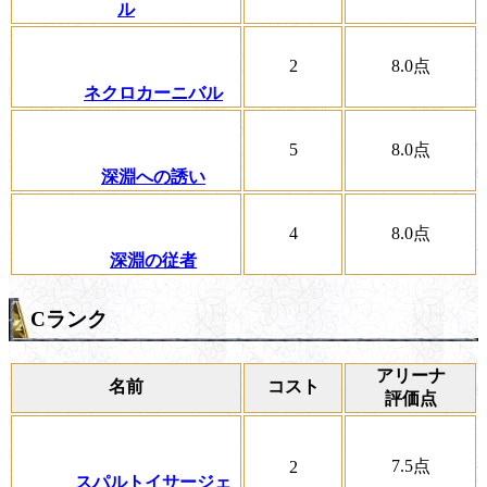
ル
2
8.0
点
ネクロカーニバル
5
8.0
点
深淵への誘い
4
8.0
点
深淵の従者
Cランク
アリーナ
名前
コスト
評価点
7.5
点
2
スパルトイサージェ