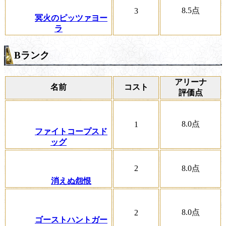
8.5
点
3
冥火のピッツァヨー
ラ
Bランク
アリーナ
名前
コスト
評価点
8.0
点
1
ファイトコープスド
ッグ
2
8.0
点
消えぬ怨恨
8.0
点
2
ゴーストハントガー