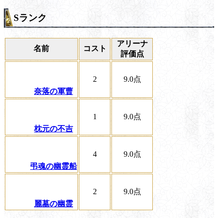
Sランク
アリーナ
名前
コスト
評価点
2
9.0
点
奈落の軍曹
1
9.0
点
枕元の不吉
4
9.0
点
弔魂の幽霊船
2
9.0
点
麗墓の幽霊