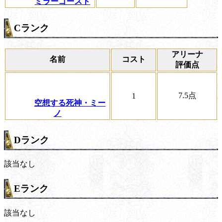
ミラーゴースト
Cランク
アリーナ
名前
コスト
評価点
7.5
点
1
空想する死神・ミー
ノ
Dランク
該当なし
Eランク
該当なし