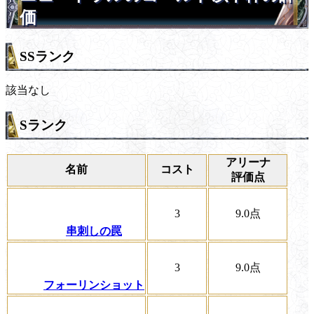
価
SSランク
該当なし
Sランク
アリーナ
名前
コスト
評価点
3
9.0
点
串刺しの罠
3
9.0
点
フォーリンショット