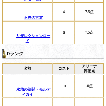
4
7.5
点
不浄の古霊
7.5
点
6
リザレクションロー
ド
Dランク
アリーナ
名前
コスト
評価点
.0
点
10
永劫の決闘・モルデ
ィカイ