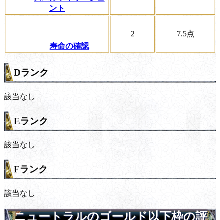
ント
2
7.5
点
寿命の確認
Dランク
該当なし
Eランク
該当なし
Fランク
該当なし
ニュートラルのゴールド以下枠の評