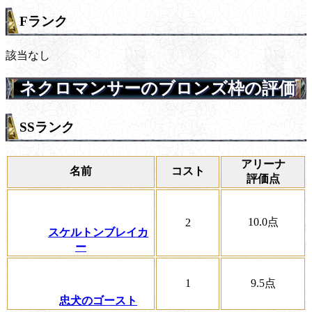
Fランク
該当なし
ネクロマンサーのブロンズ枠の評価
SSランク
アリーナ
名前
コスト
評価点
10.0
点
2
スケルトンブレイカ
ー
1
9.5
点
忠犬のゴースト