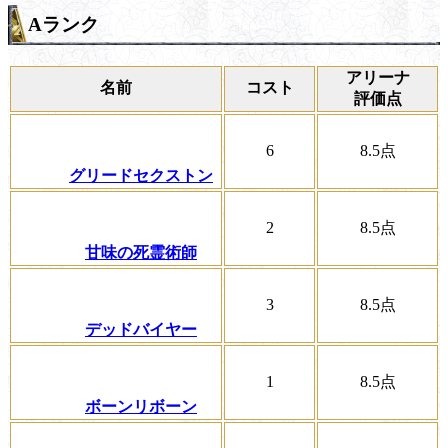
Aランク
アリーナ
名前
コスト
評価点
6
8.5
点
グリードセクストン
2
8.5
点
甘味の死霊術師
3
8.5
点
デッドバイヤー
1
8.5
点
ボーンリボーン