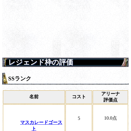
レジェンド枠の評価
SSランク
アリーナ
名前
コスト
評価点
10.0
点
5
マスカレードゴース
ト