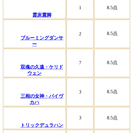
1
8.5
点
霊床震脚
8.5
点
2
ブルーミングダンサ
ー
8.5
点
7
双魂の久遠・ケリド
ウェン
8.5
点
3
三相の女神・バイヴ
カハ
3
8.5
点
トリックデュラハン