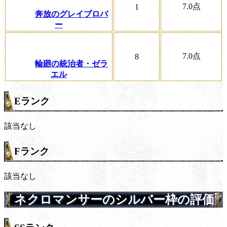
7.0
点
1
奔放のグレイブロバ
ー
7.0
点
8
輪廻の統治者・ゼラ
エル
Eランク
該当なし
Fランク
該当なし
ネクロマンサーのシルバー枠の評価