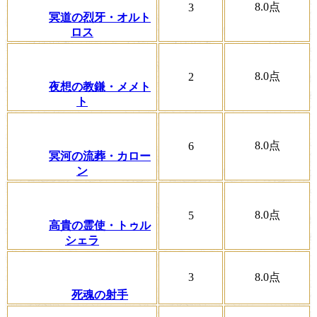
8.0
点
3
冥道の烈牙・オルト
ロス
8.0
点
2
夜想の教鎌・メメト
ト
8.0
点
6
冥河の流葬・カロー
ン
8.0
点
5
高貴の霊使・トゥル
シェラ
3
8.0
点
死魂の射手