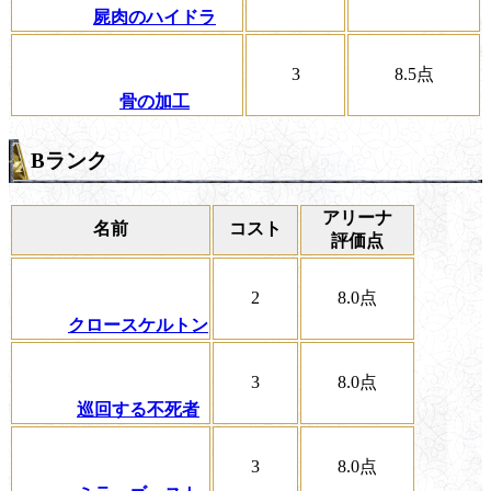
屍肉のハイドラ
3
8.5
点
骨の加工
Bランク
アリーナ
名前
コスト
評価点
2
8.0
点
クロースケルトン
3
8.0
点
巡回する不死者
3
8.0
点