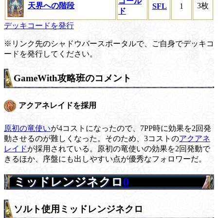
ゴール
天界への階段
3枚
SFL
1
ド
デッキコードを発行
※リンク先のシャドウバースポータルで、ご自身でデッキコ
ードを発行してください。
GameWith攻略班のコメント
アクアネレイドを採用
原初の竜使い
が4コストになったので、7PP時に効果を2回発
動させるのが難しくなった。そのため、3コストの
アクアネ
レイド
が採用されている。原初の竜使いの効果を2回発動で
きるほか、序盤にも出しやすい点が優秀なフォロワーだ。
ミッドレンジネクロ
0
ソルト使用ミッドレンジネクロ