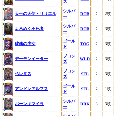
ズ
シルバ
天弓の天使・リリエル
2枚
ROB
2
ー
シルバ
よろめく不死者
3枚
ROB
2
ー
ゴール
破魂の少女
3枚
TOG
2
ド
ブロン
デーモンイーター
3枚
WLD
2
ズ
ブロン
ベレヌス
3枚
SFL
2
ズ
ゴール
アンドレアルフス
1枚
SFL
2
ド
シルバ
ボーンキマイラ
3枚
DRK
3
ー