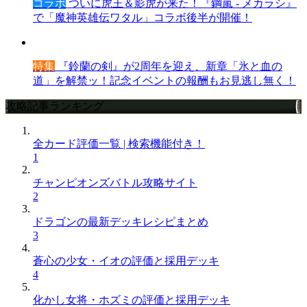
コラボ
ついに虎王＆影虎が来た！『鋼嵐 - メカラシ』
で「魔神英雄伝ワタル」コラボ後半が開催！
特集
『鈴蘭の剣』が2周年を迎え、新章「氷と血の
道」を解禁ッ！記念イベントの報酬もお見逃し無く！
攻略記事ランキング
全カード評価一覧 | 検索機能付き！
1
チャンピオンズバトル攻略サイト
2
ドラゴンの最新デッキレシピまとめ
3
蒼心の少女・イオの評価と採用デッキ
4
化かし女将・ホズミの評価と採用デッキ