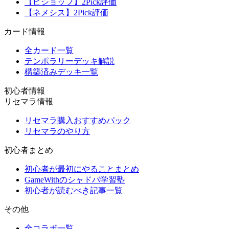
【ビショップ】2Pick評価
【ネメシス】2Pick評価
カード情報
全カード一覧
テンポラリーデッキ解説
構築済みデッキ一覧
初心者情報
リセマラ情報
リセマラ購入おすすめパック
リセマラのやり方
初心者まとめ
初心者が最初にやることまとめ
GameWithのシャドバ学習塾
初心者が読むべき記事一覧
その他
全コラボ一覧