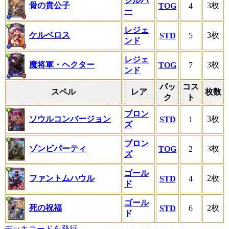
シルバ
骨の貴公子
3枚
TOG
4
ー
レジェ
ケルベロス
3枚
STD
5
ンド
レジェ
魔将軍・ヘクター
3枚
TOG
7
ンド
パッ
コス
スペル
レア
枚数
ク
ト
ブロン
ソウルコンバージョン
3枚
STD
1
ズ
ブロン
ゾンビパーティ
3枚
TOG
2
ズ
ゴール
ファントムハウル
2枚
STD
4
ド
ゴール
死の祝福
2枚
STD
6
ド
デッキコードを発行