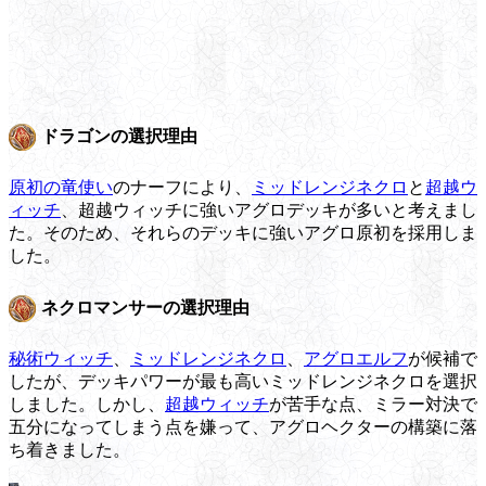
ドラゴンの選択理由
原初の竜使い
のナーフにより、
ミッドレンジネクロ
と
超越ウ
ィッチ
、超越ウィッチに強いアグロデッキが多いと考えまし
た。そのため、それらのデッキに強いアグロ原初を採用しま
した。
ネクロマンサーの選択理由
秘術ウィッチ
、
ミッドレンジネクロ
、
アグロエルフ
が候補で
したが、デッキパワーが最も高いミッドレンジネクロを選択
しました。しかし、
超越ウィッチ
が苦手な点、ミラー対決で
五分になってしまう点を嫌って、アグロヘクターの構築に落
ち着きました。