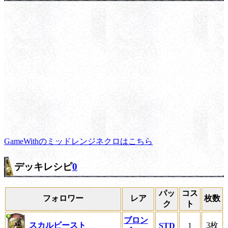
GameWithのミッドレンジネクロはこちら
デッキレシピ
0
パッ
コス
フォロワー
レア
枚数
ク
ト
ブロン
スカルビースト
3枚
STD
1