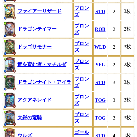
ブロン
ファイアーリザード
3枚
STD
2
ズ
ブロン
ドラゴンテイマー
2枚
ROB
2
ズ
ブロン
ドラゴサモナー
3枚
WLD
2
ズ
ブロン
竜を育む者・マチルダ
2枚
SFL
2
ズ
ブロン
ドラゴンナイト・アイラ
3枚
STD
3
ズ
ブロン
アクアネレイド
3枚
TOG
3
ズ
ブロン
大鎌の竜騎
3枚
TOG
3
ズ
ゴール
ウルズ
1枚
STD
4