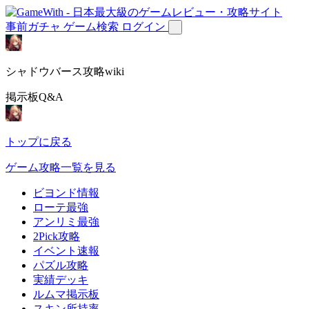
事前ガチャ
ゲーム検索
ログイン
シャドウバース攻略wiki
掲示板Q&A
トップに戻る
ゲーム攻略一覧を見る
ビヨンド情報
ローテ最強
アンリミ最強
2Pick攻略
イベント速報
パズル攻略
実績デッキ
ルムマ掲示板
スキン所持率