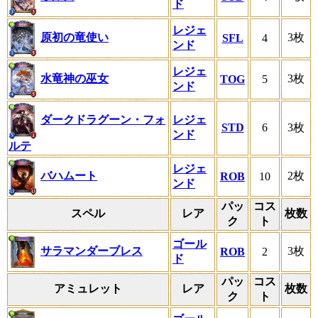
ド
レジェ
原初の竜使い
3枚
SFL
4
ンド
レジェ
水竜神の巫女
3枚
TOG
5
ンド
ダークドラグーン・フォ
レジェ
STD
6
3枚
ンド
ルテ
レジェ
バハムート
2枚
ROB
10
ンド
パッ
コス
スペル
レア
枚数
ク
ト
ゴール
サラマンダーブレス
3枚
ROB
2
ド
パッ
コス
アミュレット
レア
枚数
ク
ト