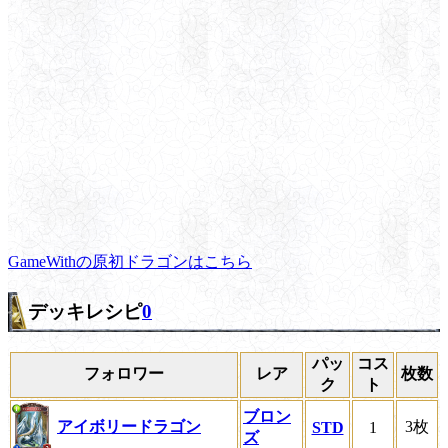
GameWithの原初ドラゴンはこちら
デッキレシピ
0
パッ
コス
フォロワー
レア
枚数
ク
ト
ブロン
アイボリードラゴン
3枚
STD
1
ズ