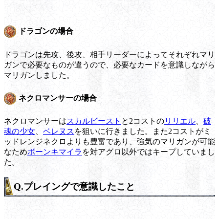
ドラゴンの場合
ドラゴンは先攻、後攻、相手リーダーによってそれぞれマリ
ガンで必要なものが違うので、必要なカードを意識しながら
マリガンしました。
ネクロマンサーの場合
ネクロマンサーは
スカルビースト
と2コストの
リリエル
、
破
魂の少女
、
ベレヌス
を狙いに行きました。また2コストがミ
ッドレンジネクロよりも豊富であり、強気のマリガンが可能
なため
ボーンキマイラ
を対アグロ以外ではキープしていまし
た。
Q.プレイングで意識したこと