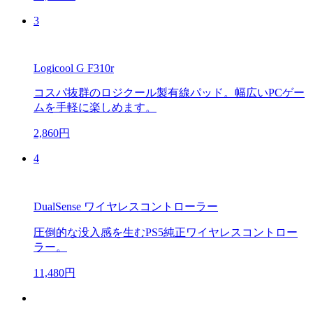
3
Logicool G F310r
コスパ抜群のロジクール製有線パッド。幅広いPCゲー
ムを手軽に楽しめます。
2,860円
4
DualSense ワイヤレスコントローラー
圧倒的な没入感を生むPS5純正ワイヤレスコントロー
ラー。
11,480円