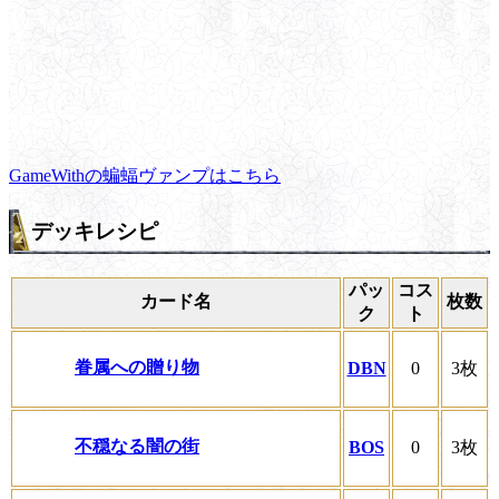
GameWithの蝙蝠ヴァンプはこちら
デッキレシピ
パッ
コス
カード名
枚数
ク
ト
眷属への贈り物
DBN
0
3枚
不穏なる闇の街
BOS
0
3枚