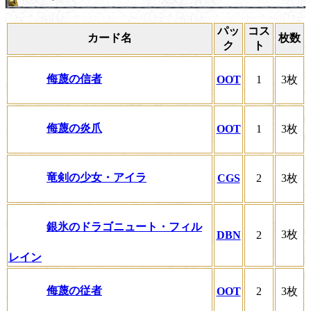
パッ
コス
カード名
枚数
ク
ト
侮蔑の信者
OOT
1
3枚
侮蔑の炎爪
OOT
1
3枚
竜剣の少女・アイラ
CGS
2
3枚
銀氷のドラゴニュート・フィル
3枚
DBN
2
レイン
侮蔑の従者
OOT
2
3枚