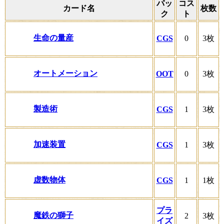
パッ
コス
カード名
枚数
ク
ト
生命の量産
CGS
0
3枚
オートメーション
OOT
0
3枚
製造術
CGS
1
3枚
加速装置
CGS
1
3枚
虚数物体
CGS
1
1枚
プラ
魔鉄の獅子
2
3枚
イズ