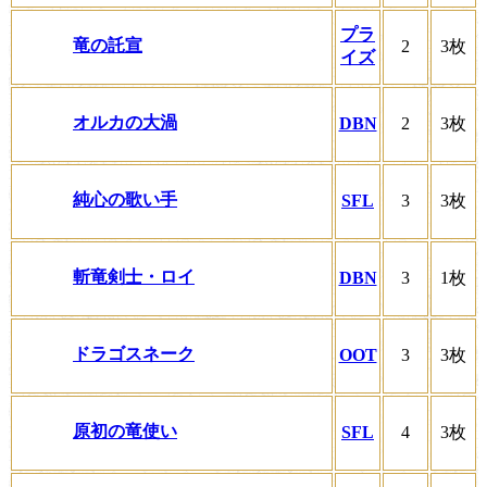
プラ
竜の託宣
2
3枚
イズ
オルカの大渦
DBN
2
3枚
純心の歌い手
SFL
3
3枚
斬竜剣士・ロイ
DBN
3
1枚
ドラゴスネーク
OOT
3
3枚
原初の竜使い
SFL
4
3枚