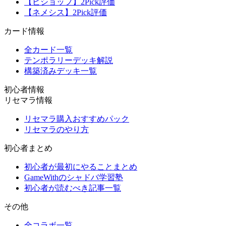
【ビショップ】2Pick評価
【ネメシス】2Pick評価
カード情報
全カード一覧
テンポラリーデッキ解説
構築済みデッキ一覧
初心者情報
リセマラ情報
リセマラ購入おすすめパック
リセマラのやり方
初心者まとめ
初心者が最初にやることまとめ
GameWithのシャドバ学習塾
初心者が読むべき記事一覧
その他
全コラボ一覧