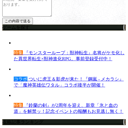
ゲームを探す
特集
『モンスターループ：獣神転生』名将がケモ化し
た異世界転生×獣神進化RPG。事前登録受付中！
コラボ
ついに虎王＆影虎が来た！『鋼嵐 - メカラシ』
で「魔神英雄伝ワタル」コラボ後半が開催！
特集
『鈴蘭の剣』が2周年を迎え、新章「氷と血の
道」を解禁ッ！記念イベントの報酬もお見逃し無く！
攻略記事ランキング