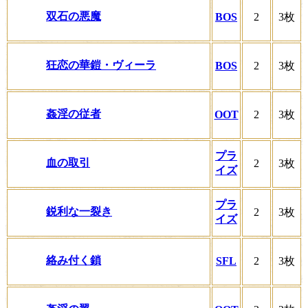
双石の悪魔
BOS
2
3枚
狂恋の華鎧・ヴィーラ
BOS
2
3枚
姦淫の従者
OOT
2
3枚
プラ
血の取引
2
3枚
イズ
プラ
鋭利な一裂き
2
3枚
イズ
絡み付く鎖
SFL
2
3枚