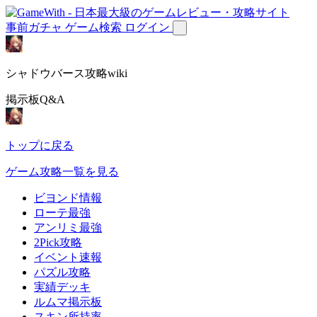
事前ガチャ
ゲーム検索
ログイン
シャドウバース攻略wiki
掲示板Q&A
トップに戻る
ゲーム攻略一覧を見る
ビヨンド情報
ローテ最強
アンリミ最強
2Pick攻略
イベント速報
パズル攻略
実績デッキ
ルムマ掲示板
スキン所持率