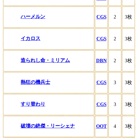
ハーメルン
CGS
2
3枚
イカロス
CGS
2
3枚
造られし命・ミリアム
DBN
2
3枚
熱狂の機兵士
CGS
3
3枚
すり替わり
CGS
3
3枚
破壊の絶傑・リーシェナ
OOT
4
3枚