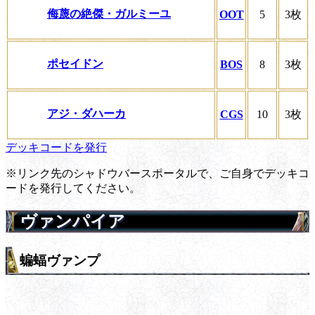
侮蔑の絶傑・ガルミーユ
OOT
5
3枚
ポセイドン
BOS
8
3枚
アジ・ダハーカ
CGS
10
3枚
デッキコードを発行
※リンク先のシャドウバースポータルで、ご自身でデッキコ
ードを発行してください。
ヴァンパイア
蝙蝠ヴァンプ