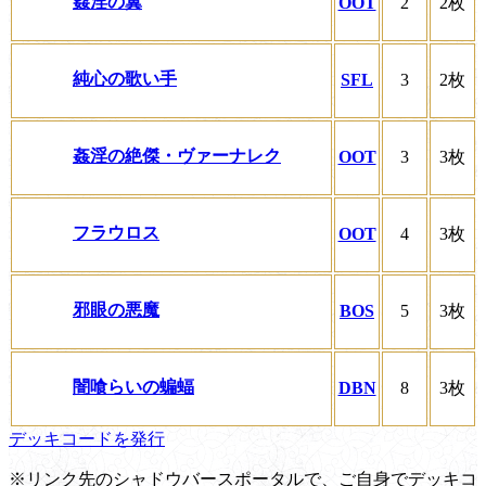
姦淫の翼
OOT
2
2枚
純心の歌い手
SFL
3
2枚
姦淫の絶傑・ヴァーナレク
OOT
3
3枚
フラウロス
OOT
4
3枚
邪眼の悪魔
BOS
5
3枚
闇喰らいの蝙蝠
DBN
8
3枚
デッキコードを発行
※リンク先のシャドウバースポータルで、ご自身でデッキコ