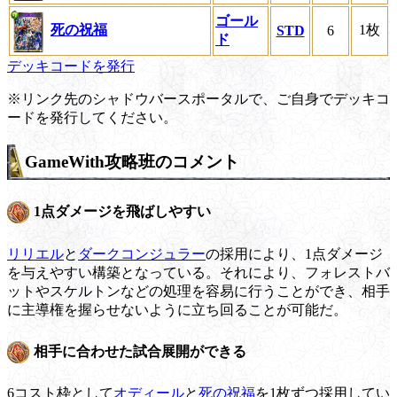
ゴール
死の祝福
1枚
STD
6
ド
デッキコードを発行
※リンク先のシャドウバースポータルで、ご自身でデッキコ
ードを発行してください。
GameWith攻略班のコメント
1点ダメージを飛ばしやすい
リリエル
と
ダークコンジュラー
の採用により、1点ダメージ
を与えやすい構築となっている。それにより、フォレストバ
ットやスケルトンなどの処理を容易に行うことができ、相手
に主導権を握らせないように立ち回ることが可能だ。
相手に合わせた試合展開ができる
6コスト枠として
オディール
と
死の祝福
を1枚ずつ採用してい