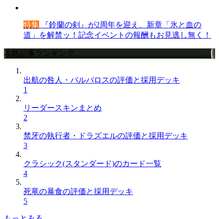
特集
『鈴蘭の剣』が2周年を迎え、新章「氷と血の
道」を解禁ッ！記念イベントの報酬もお見逃し無く！
攻略記事ランキング
出航の咎人・バルバロスの評価と採用デッキ
1
リーダースキンまとめ
2
禁牙の執行者・ドラズエルの評価と採用デッキ
3
クラシック(スタンダード)のカード一覧
4
死竜の暴食の評価と採用デッキ
5
もっとみる