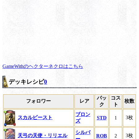
GameWithのヘクターネクロはこちら
デッキレシピ
0
パッ
コス
フォロワー
レア
枚数
ク
ト
ブロン
スカルビースト
3枚
STD
1
ズ
シルバ
天弓の天使・リリエル
3枚
ROB
2
ー