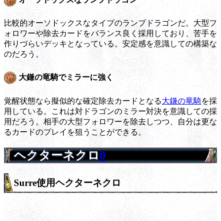
比較的オーソドックスなタイプのランプドラゴンだ。大型フ
ォロワーや除去カードをバランス良く採用しており、苦手を
作りづらいデッキとなっている。安定感を意識しての構築な
のだろう。
大鎌の竜騎でミラーに強く
覚醒状態なら擬似的な確定除去カードとなる
大鎌の竜騎
を採
用している。これは対ドラゴンのミラー対決を意識しての採
用だろう。相手の大型フォロワーを除去しつつ、自分は更な
るカードのプレイを狙うことができる。
ヘクターネクロ
0
Surre使用ヘクターネクロ