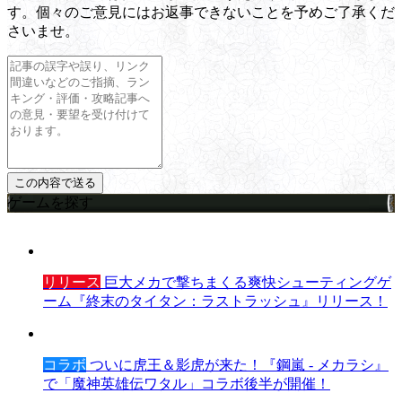
す。個々のご意見にはお返事できないことを予めご了承くだ
さいませ。
ゲームを探す
リリース
巨大メカで撃ちまくる爽快シューティングゲ
ーム『終末のタイタン：ラストラッシュ』リリース！
コラボ
ついに虎王＆影虎が来た！『鋼嵐 - メカラシ』
で「魔神英雄伝ワタル」コラボ後半が開催！