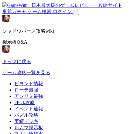
事前ガチャ
ゲーム検索
ログイン
シャドウバース攻略wiki
掲示板Q&A
トップに戻る
ゲーム攻略一覧を見る
ビヨンド情報
ローテ最強
アンリミ最強
2Pick攻略
イベント速報
パズル攻略
実績デッキ
ルムマ掲示板
スキン所持率