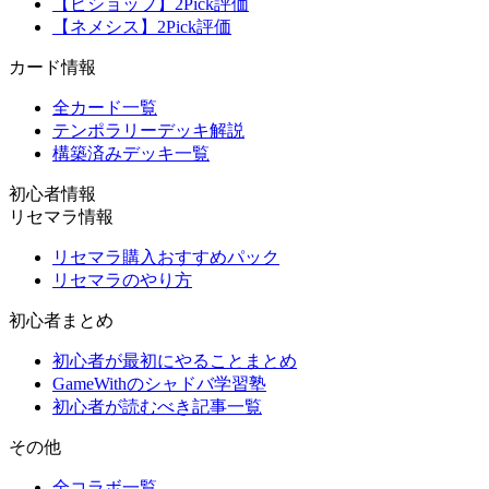
【ビショップ】2Pick評価
【ネメシス】2Pick評価
カード情報
全カード一覧
テンポラリーデッキ解説
構築済みデッキ一覧
初心者情報
リセマラ情報
リセマラ購入おすすめパック
リセマラのやり方
初心者まとめ
初心者が最初にやることまとめ
GameWithのシャドバ学習塾
初心者が読むべき記事一覧
その他
全コラボ一覧