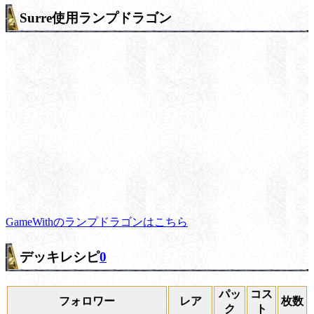
Surre使用ランプドラゴン
GameWithのランプドラゴンはこちら
デッキレシピ
0
パッ
コス
フォロワー
レア
枚数
ク
ト