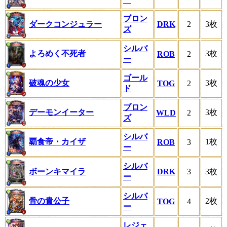
ブロン
ダークコンジュラー
DRK
2
3枚
ズ
シルバ
よろめく不死者
3枚
ROB
2
ー
ゴール
破魂の少女
3枚
TOG
2
ド
ブロン
デーモンイーター
3枚
WLD
2
ズ
シルバ
覇食帝・カイザ
1枚
ROB
3
ー
シルバ
ボーンキマイラ
DRK
3
3枚
ー
シルバ
骨の貴公子
2枚
TOG
4
ー
レジェ