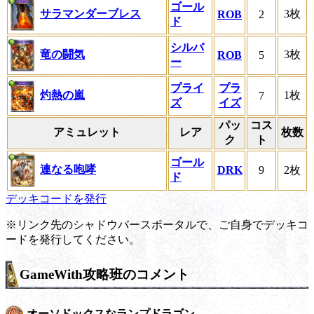
ゴール
サラマンダーブレス
3枚
ROB
2
ド
シルバ
竜の闘気
3枚
ROB
5
ー
プライ
プラ
灼熱の嵐
1枚
7
ズ
イズ
パッ
コス
アミュレット
レア
枚数
ク
ト
ゴール
連なる咆哮
DRK
9
2枚
ド
デッキコードを発行
※リンク先のシャドウバースポータルで、ご自身でデッキコ
ードを発行してください。
GameWith攻略班のコメント
オーソドックスなランプドラゴン