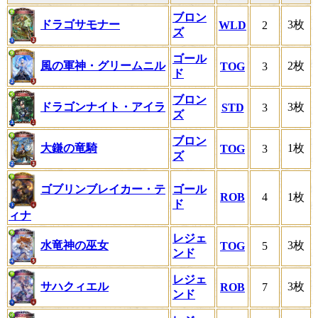
ブロン
ドラゴサモナー
3枚
WLD
2
ズ
ゴール
風の軍神・グリームニル
2枚
TOG
3
ド
ブロン
ドラゴンナイト・アイラ
3枚
STD
3
ズ
ブロン
大鎌の竜騎
1枚
TOG
3
ズ
ゴブリンブレイカー・テ
ゴール
ROB
4
1枚
ド
ィナ
レジェ
水竜神の巫女
3枚
TOG
5
ンド
レジェ
サハクィエル
3枚
ROB
7
ンド