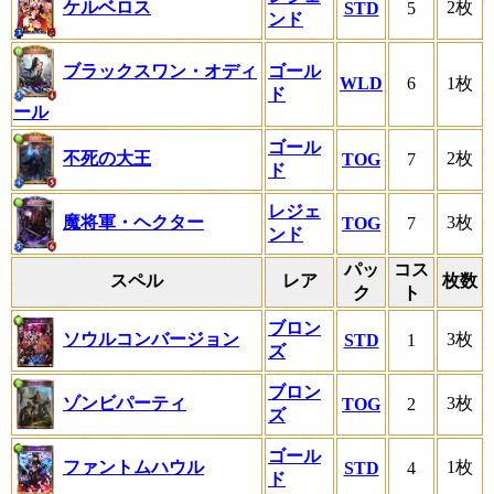
ケルベロス
2枚
STD
5
ンド
ブラックスワン・オディ
ゴール
WLD
6
1枚
ド
ール
ゴール
不死の大王
2枚
TOG
7
ド
レジェ
魔将軍・ヘクター
3枚
TOG
7
ンド
パッ
コス
スペル
レア
枚数
ク
ト
ブロン
ソウルコンバージョン
3枚
STD
1
ズ
ブロン
ゾンビパーティ
3枚
TOG
2
ズ
ゴール
ファントムハウル
1枚
STD
4
ド