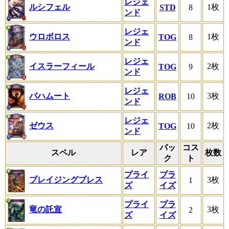
レジェ
ルシフェル
1枚
STD
8
ンド
レジェ
ウロボロス
1枚
TOG
8
ンド
レジェ
イスラーフィール
2枚
TOG
9
ンド
レジェ
バハムート
3枚
ROB
10
ンド
レジェ
ゼウス
2枚
TOG
10
ンド
パッ
コス
スペル
レア
枚数
ク
ト
プライ
プラ
ブレイジングブレス
3枚
1
ズ
イズ
プライ
プラ
竜の託宣
3枚
2
ズ
イズ