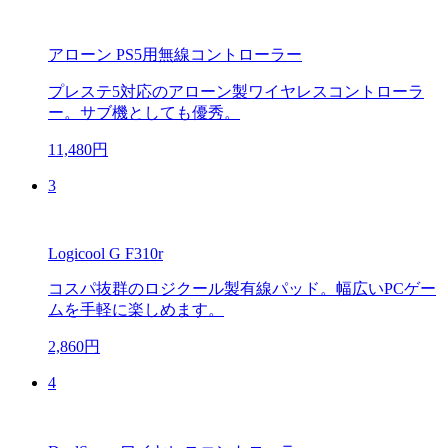
アローン PS5用無線コントローラー
プレステ5対応のアローン製ワイヤレスコントローラ
ー。サブ機としても優秀。
11,480円
3
Logicool G F310r
コスパ抜群のロジクール製有線パッド。幅広いPCゲー
ムを手軽に楽しめます。
2,860円
4