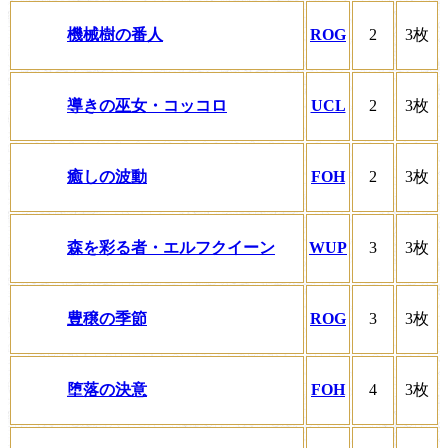
機械樹の番人
ROG
2
3枚
導きの巫女・コッコロ
UCL
2
3枚
癒しの波動
FOH
2
3枚
森を彩る者・エルフクイーン
WUP
3
3枚
豊穣の季節
ROG
3
3枚
堕落の決意
FOH
4
3枚