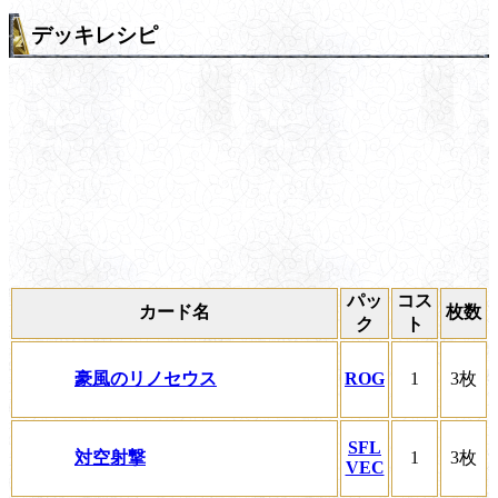
デッキレシピ
パッ
コス
カード名
枚数
ク
ト
豪風のリノセウス
ROG
1
3枚
SFL
対空射撃
1
3枚
VEC