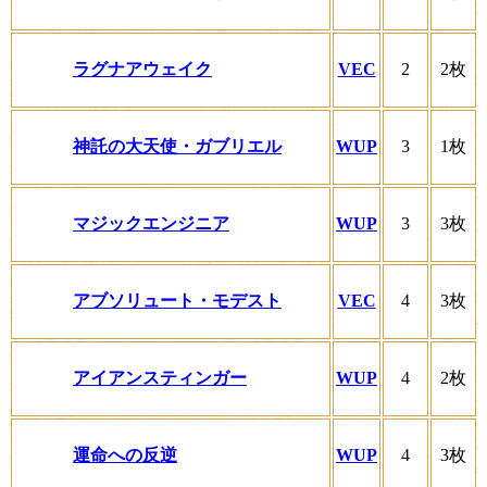
ラグナアウェイク
VEC
2
2枚
神託の大天使・ガブリエル
WUP
3
1枚
マジックエンジニア
WUP
3
3枚
アブソリュート・モデスト
VEC
4
3枚
アイアンスティンガー
WUP
4
2枚
運命への反逆
WUP
4
3枚