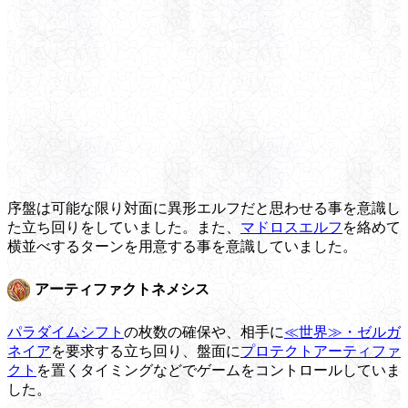
序盤は可能な限り対面に異形エルフだと思わせる事を意識し
た立ち回りをしていました。また、
マドロスエルフ
を絡めて
横並べするターンを用意する事を意識していました。
アーティファクトネメシス
パラダイムシフト
の枚数の確保や、相手に
≪世界≫・ゼルガ
ネイア
を要求する立ち回り、盤面に
プロテクトアーティファ
クト
を置くタイミングなどでゲームをコントロールしていま
した。