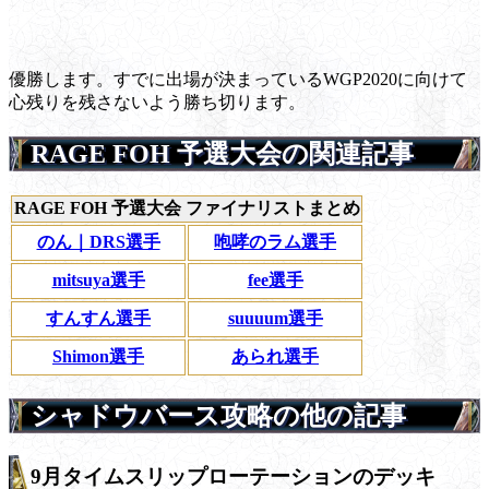
優勝します。すでに出場が決まっているWGP2020に向けて
心残りを残さないよう勝ち切ります。
RAGE FOH 予選大会の関連記事
RAGE FOH 予選大会 ファイナリストまとめ
のん｜DRS選手
咆哮のラム選手
mitsuya選手
fee選手
すんすん選手
suuuum選手
Shimon選手
あられ選手
シャドウバース攻略の他の記事
9月タイムスリップローテーションのデッキ