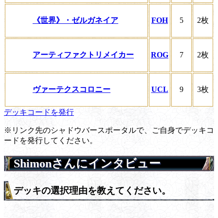
《世界》・ゼルガネイア
FOH
5
2枚
アーティファクトリメイカー
ROG
7
2枚
ヴァーテクスコロニー
UCL
9
3枚
デッキコードを発行
※リンク先のシャドウバースポータルで、ご自身でデッキコ
ードを発行してください。
Shimonさんにインタビュー
デッキの選択理由を教えてください。