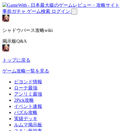
事前ガチャ
ゲーム検索
ログイン
シャドウバース攻略wiki
掲示板Q&A
トップに戻る
ゲーム攻略一覧を見る
ビヨンド情報
ローテ最強
アンリミ最強
2Pick攻略
イベント速報
パズル攻略
実績デッキ
ルムマ掲示板
スキン所持率