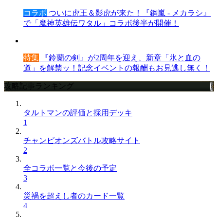
コラボ
ついに虎王＆影虎が来た！『鋼嵐 - メカラシ』
で「魔神英雄伝ワタル」コラボ後半が開催！
特集
『鈴蘭の剣』が2周年を迎え、新章「氷と血の
道」を解禁ッ！記念イベントの報酬もお見逃し無く！
攻略記事ランキング
タルトマンの評価と採用デッキ
1
チャンピオンズバトル攻略サイト
2
全コラボ一覧と今後の予定
3
災禍を超えし者のカード一覧
4