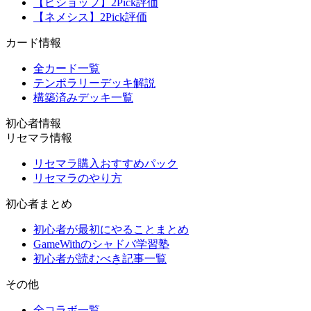
【ビショップ】2Pick評価
【ネメシス】2Pick評価
カード情報
全カード一覧
テンポラリーデッキ解説
構築済みデッキ一覧
初心者情報
リセマラ情報
リセマラ購入おすすめパック
リセマラのやり方
初心者まとめ
初心者が最初にやることまとめ
GameWithのシャドバ学習塾
初心者が読むべき記事一覧
その他
全コラボ一覧