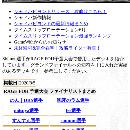
シャドバビヨンドリリース！攻略はこちら！
シャドバ新作情報
シャドバビヨンドの最新情報まとめ
タイムスリップローテーション6月
タイムスリップローテーション最強ランキング
GameWithからのお知らせ
未経験可&完全在宅！攻略ライター募集！
Shimon選手がRAGE FOH予選大会で使用したデッキを紹介
しています。グランドファイナルへの切符を手に入れた実績
のあるデッキです。参考にしてください。
掲載日
2020/8/5
RAGE FOH 予選大会 ファイナリストまとめ
のん｜DRS選手
咆哮のラム選手
mitsuya選手
fee選手
すんすん選手
suuuum選手