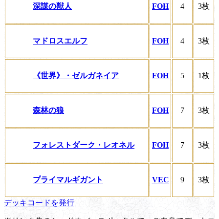
深謀の獣人
FOH
4
3枚
マドロスエルフ
FOH
4
3枚
《世界》・ゼルガネイア
FOH
5
1枚
森林の狼
FOH
7
3枚
フォレストダーク・レオネル
FOH
7
3枚
プライマルギガント
VEC
9
3枚
デッキコードを発行