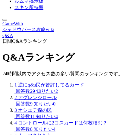
ルムマ掲示板
スキン所持率
GameWith
シャドウバース攻略wiki
Q&A
日間Q&Aランキング
Q&Aランキング
24時間以内でアクセス数の多い質問のランキングです。
1
逆にq&a民が皆許してるカード
回答数29
知りたい2
2
アグレンジロール
回答数9
知りたい0
3
オシエテ森の民
回答数11
知りたい4
4
コントロールに2コスカードは何枚積む？
回答数8
知りたい4