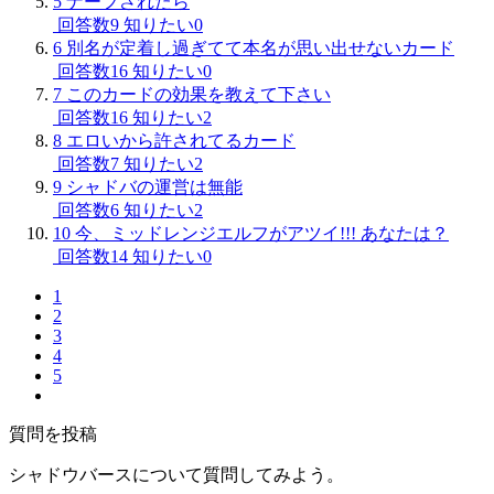
5
ナーフされたら
回答数9
知りたい0
6
別名が定着し過ぎてて本名が思い出せないカード
回答数16
知りたい0
7
このカードの効果を教えて下さい
回答数16
知りたい2
8
エロいから許されてるカード
回答数7
知りたい2
9
シャドバの運営は無能
回答数6
知りたい2
10
今、ミッドレンジエルフがアツイ!!! あなたは？
回答数14
知りたい0
1
2
3
4
5
質問を投稿
シャドウバースについて質問してみよう。