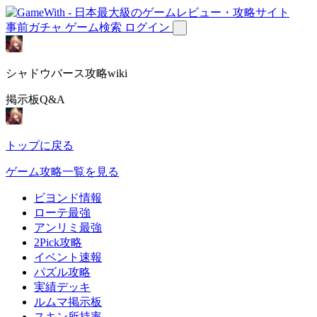
事前ガチャ
ゲーム検索
ログイン
シャドウバース攻略wiki
掲示板Q&A
トップに戻る
ゲーム攻略一覧を見る
ビヨンド情報
ローテ最強
アンリミ最強
2Pick攻略
イベント速報
パズル攻略
実績デッキ
ルムマ掲示板
スキン所持率