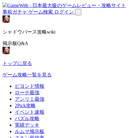
事前ガチャ
ゲーム検索
ログイン
シャドウバース攻略wiki
掲示板Q&A
トップに戻る
ゲーム攻略一覧を見る
ビヨンド情報
ローテ最強
アンリミ最強
2Pick攻略
イベント速報
パズル攻略
実績デッキ
ルムマ掲示板
スキン所持率