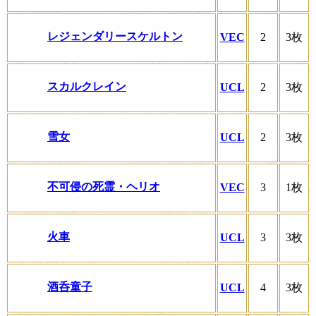
レジェンダリースケルトン
VEC
2
3枚
スカルクレイン
UCL
2
3枚
雪女
UCL
2
3枚
不可侵の死霊・ヘリオ
VEC
3
1枚
火車
UCL
3
3枚
酒呑童子
UCL
4
3枚