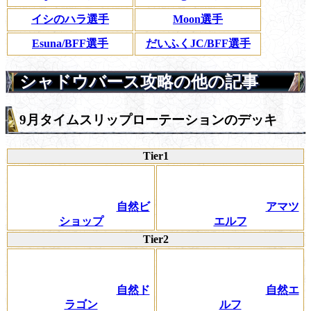
イシのハラ選手
Moon選手
Esuna/BFF選手
だいふくJC/BFF選手
シャドウバース攻略の他の記事
9月タイムスリップローテーションのデッキ
Tier1
自然ビ
アマツ
ショップ
エルフ
Tier2
自然ド
自然エ
ラゴン
ルフ