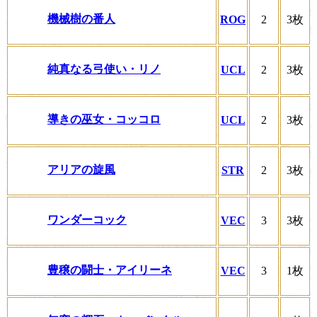
機械樹の番人
ROG
2
3枚
純真なる弓使い・リノ
UCL
2
3枚
導きの巫女・コッコロ
UCL
2
3枚
アリアの旋風
STR
2
3枚
ワンダーコック
VEC
3
3枚
豊穣の闘士・アイリーネ
VEC
3
1枚