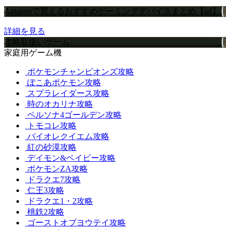
Amazonで買えるおすすめゲーミングデバイスまとめ【ad】
詳細を見る
攻略取扱いゲーム
家庭用ゲーム機
ポケモンチャンピオンズ攻略
ぽこあポケモン攻略
スプラレイダース攻略
時のオカリナ攻略
ペルソナ4ゴールデン攻略
トモコレ攻略
バイオレクイエム攻略
紅の砂漠攻略
デイモン&ベイビー攻略
ポケモンZA攻略
ドラクエ7攻略
仁王3攻略
ドラクエ1・2攻略
桃鉄2攻略
ゴーストオブヨウテイ攻略