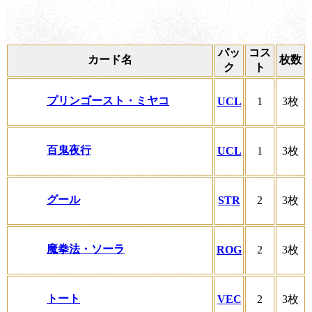
パッ
コス
カード名
枚数
ク
ト
プリンゴースト・ミヤコ
UCL
1
3枚
百鬼夜行
UCL
1
3枚
グール
STR
2
3枚
魔拳法・ソーラ
ROG
2
3枚
トート
VEC
2
3枚