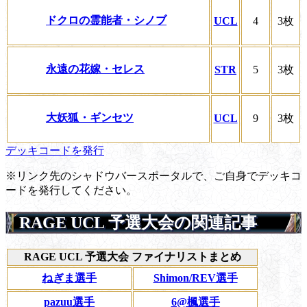
ドクロの霊能者・シノブ
UCL
4
3枚
永遠の花嫁・セレス
STR
5
3枚
大妖狐・ギンセツ
UCL
9
3枚
デッキコードを発行
※リンク先のシャドウバースポータルで、ご自身でデッキコ
ードを発行してください。
RAGE UCL 予選大会の関連記事
RAGE UCL 予選大会 ファイナリストまとめ
ねぎま選手
Shimon/REV選手
pazuu選手
6@楓選手