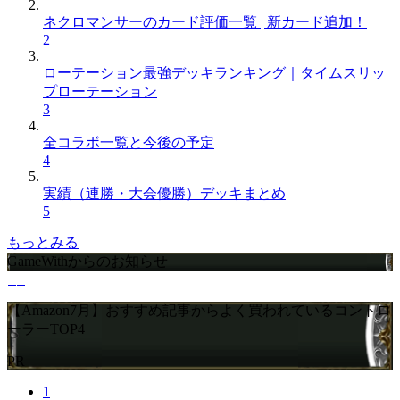
ネクロマンサーのカード評価一覧 | 新カード追加！
2
ローテーション最強デッキランキング｜タイムスリッ
プローテーション
3
全コラボ一覧と今後の予定
4
実績（連勝・大会優勝）デッキまとめ
5
もっとみる
GameWithからのお知らせ
【Amazon7月】おすすめ記事からよく買われているコントロ
ーラーTOP4
PR
1