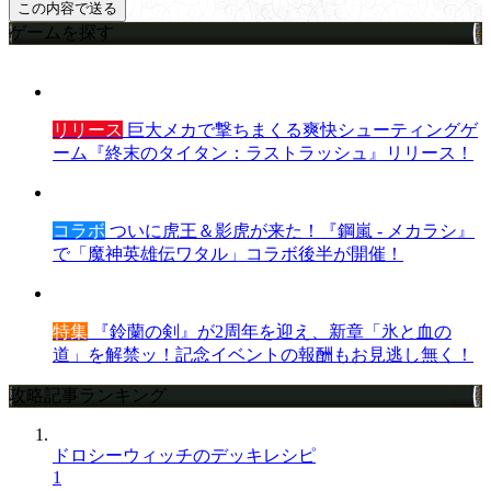
ゲームを探す
リリース
巨大メカで撃ちまくる爽快シューティングゲ
ーム『終末のタイタン：ラストラッシュ』リリース！
コラボ
ついに虎王＆影虎が来た！『鋼嵐 - メカラシ』
で「魔神英雄伝ワタル」コラボ後半が開催！
特集
『鈴蘭の剣』が2周年を迎え、新章「氷と血の
道」を解禁ッ！記念イベントの報酬もお見逃し無く！
攻略記事ランキング
ドロシーウィッチのデッキレシピ
1