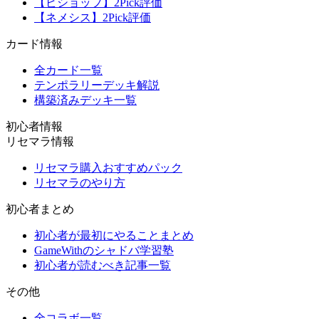
【ビショップ】2Pick評価
【ネメシス】2Pick評価
カード情報
全カード一覧
テンポラリーデッキ解説
構築済みデッキ一覧
初心者情報
リセマラ情報
リセマラ購入おすすめパック
リセマラのやり方
初心者まとめ
初心者が最初にやることまとめ
GameWithのシャドバ学習塾
初心者が読むべき記事一覧
その他
全コラボ一覧