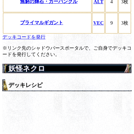
無窮の輝石・カーバンクル
ALT
4
3枚
プライマルギガント
VEC
9
3枚
デッキコードを発行
※リンク先のシャドウバースポータルで、ご自身でデッキコ
ードを発行してください。
妖怪ネクロ
デッキレシピ