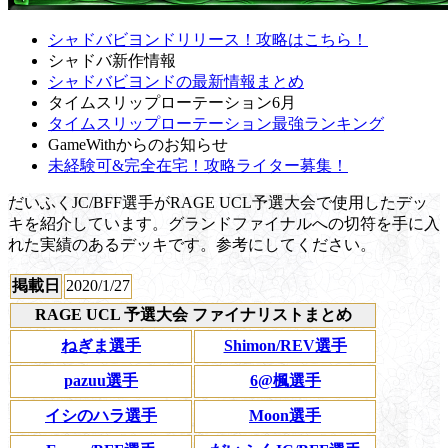
シャドバビヨンドリリース！攻略はこちら！
シャドバ新作情報
シャドバビヨンドの最新情報まとめ
タイムスリップローテーション6月
タイムスリップローテーション最強ランキング
GameWithからのお知らせ
未経験可&完全在宅！攻略ライター募集！
だいふくJC/BFF選手がRAGE UCL予選大会で使用したデッ
キを紹介しています。グランドファイナルへの切符を手に入
れた実績のあるデッキです。参考にしてください。
掲載日
2020/1/27
RAGE UCL 予選大会 ファイナリストまとめ
ねぎま選手
Shimon/REV選手
pazuu選手
6@楓選手
イシのハラ選手
Moon選手