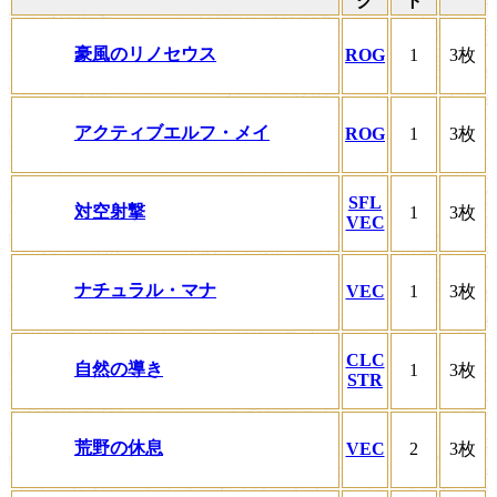
ク
ト
豪風のリノセウス
ROG
1
3枚
アクティブエルフ・メイ
ROG
1
3枚
SFL
対空射撃
1
3枚
VEC
ナチュラル・マナ
VEC
1
3枚
CLC
自然の導き
1
3枚
STR
荒野の休息
VEC
2
3枚