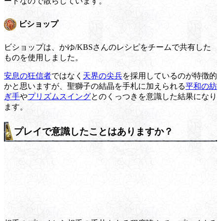
ードなので散らしています。
ビショップ
ビショップは、かゆ/KBSさんのレシピをチームで共有した
ものを使用しました。
安息の狂信者
ではなく
天界の尖兵
を採用しているのが特徴的
かと思いますが、聖獅子の結晶を手札に加えられる
平和の紡
ぎ手
や
プリズムスイング
とのくっつきを意識した結果になり
ます。
プレイで意識したことはありますか？