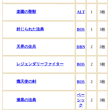
楽園の聖獣
ALT
1
3枚
封じられた法典
BOS
1
3枚
天界の尖兵
DBN
2
2枚
レジェンダリーファイター
BOS
2
3枚
熾天使の剣
BOS
2
3枚
ベー
漆黒の法典
シッ
2
3枚
ク