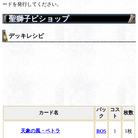
ードを発行してください。
聖獅子ビショップ
デッキレシピ
パッ
コス
カード名
枚数
ク
ト
天象の風・ペトラ
BOS
1
1枚