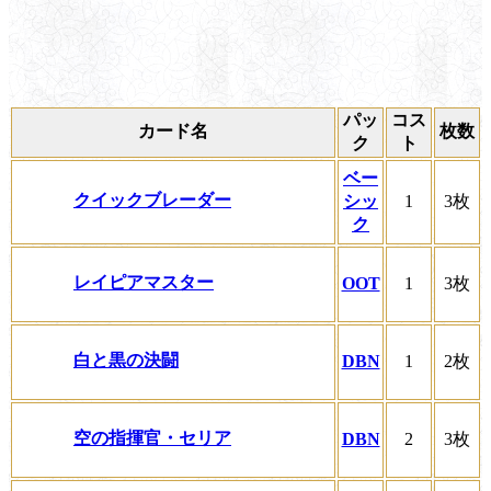
パッ
コス
カード名
枚数
ク
ト
ベー
クイックブレーダー
シッ
1
3枚
ク
レイピアマスター
OOT
1
3枚
白と黒の決闘
DBN
1
2枚
空の指揮官・セリア
DBN
2
3枚