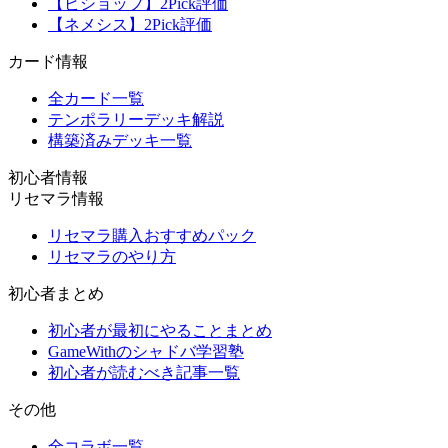
【ビショップ】2Pick評価
【ネメシス】2Pick評価
カード情報
全カード一覧
テンポラリーデッキ解説
構築済みデッキ一覧
初心者情報
リセマラ情報
リセマラ購入おすすめパック
リセマラのやり方
初心者まとめ
初心者が最初にやることまとめ
GameWithのシャドバ学習塾
初心者が読むべき記事一覧
その他
全コラボ一覧