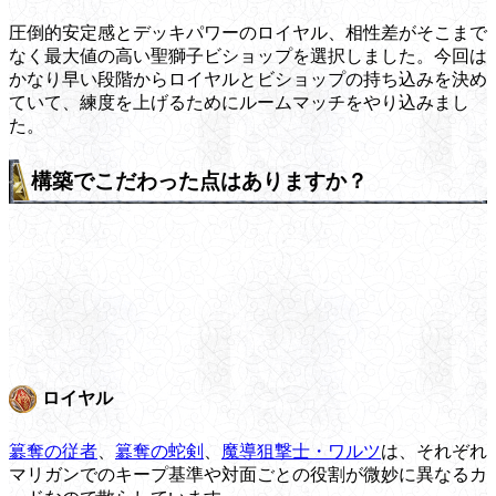
圧倒的安定感とデッキパワーのロイヤル、相性差がそこまで
なく最大値の高い聖獅子ビショップを選択しました。今回は
かなり早い段階からロイヤルとビショップの持ち込みを決め
ていて、練度を上げるためにルームマッチをやり込みまし
た。
構築でこだわった点はありますか？
ロイヤル
簒奪の従者
、
簒奪の蛇剣
、
魔導狙撃士・ワルツ
は、それぞれ
マリガンでのキープ基準や対面ごとの役割が微妙に異なるカ