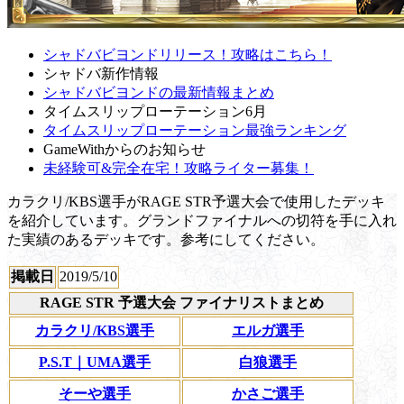
シャドバビヨンドリリース！攻略はこちら！
シャドバ新作情報
シャドバビヨンドの最新情報まとめ
タイムスリップローテーション6月
タイムスリップローテーション最強ランキング
GameWithからのお知らせ
未経験可&完全在宅！攻略ライター募集！
カラクリ/KBS選手がRAGE STR予選大会で使用したデッキ
を紹介しています。グランドファイナルへの切符を手に入れ
た実績のあるデッキです。参考にしてください。
掲載日
2019/5/10
RAGE STR 予選大会 ファイナリストまとめ
カラクリ/KBS選手
エルガ選手
P.S.T｜UMA選手
白狼選手
そーや選手
かさご選手