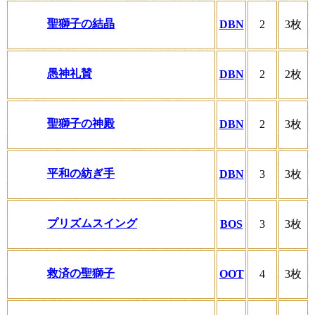
聖獅子の結晶
DBN
2
3枚
愚神礼賛
DBN
2
2枚
聖獅子の神殿
DBN
2
3枚
平和の紡ぎ手
DBN
3
3枚
プリズムスイング
BOS
3
3枚
救済の聖獅子
OOT
4
3枚