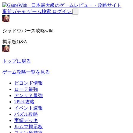
事前ガチャ
ゲーム検索
ログイン
シャドウバース攻略wiki
掲示板Q&A
トップに戻る
ゲーム攻略一覧を見る
ビヨンド情報
ローテ最強
アンリミ最強
2Pick攻略
イベント速報
パズル攻略
実績デッキ
ルムマ掲示板
スキン所持率