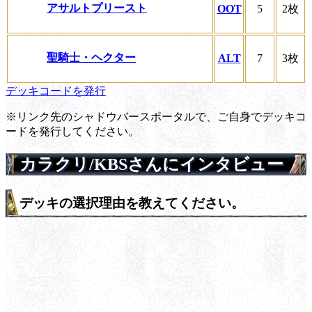
アサルトプリースト
OOT
5
2枚
聖騎士・ヘクター
ALT
7
3枚
デッキコードを発行
※リンク先のシャドウバースポータルで、ご自身でデッキコ
ードを発行してください。
カラクリ/KBSさんにインタビュー
デッキの選択理由を教えてください。