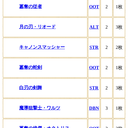
簒奪の従者
OOT
2
1枚
月の刃・リオード
ALT
2
3枚
キャノンスマッシャー
STR
2
2枚
簒奪の蛇剣
OOT
2
1枚
白刃の剣舞
STR
2
3枚
魔導狙撃士・ワルツ
DBN
3
1枚