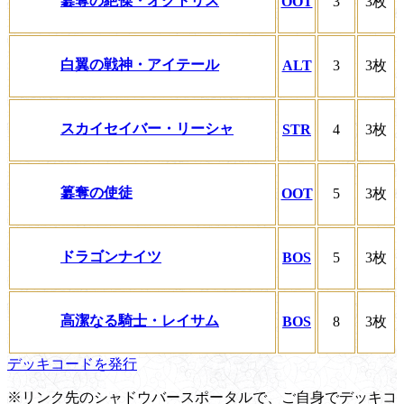
簒奪の絶傑・オクトリス
OOT
3
3枚
白翼の戦神・アイテール
ALT
3
3枚
スカイセイバー・リーシャ
STR
4
3枚
簒奪の使徒
OOT
5
3枚
ドラゴンナイツ
BOS
5
3枚
高潔なる騎士・レイサム
BOS
8
3枚
デッキコードを発行
※リンク先のシャドウバースポータルで、ご自身でデッキコ