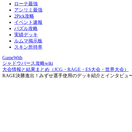
ローテ最強
アンリミ最強
2Pick攻略
イベント速報
パズル攻略
実績デッキ
ルムマ掲示板
スキン所持率
GameWith
シャドウバース攻略wiki
大会情報と結果まとめ（JCG・RAGE・ES大会・世界大会）
RAGE決勝進出！みずせ選手使用のデッキ紹介とインタビュ