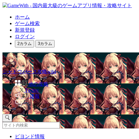
ホーム
ゲーム検索
新規登録
ログイン
2カラム
3カラム
シャドウバース攻略wiki
他の攻略
Twitter
速報
掲示板
ビヨンド情報