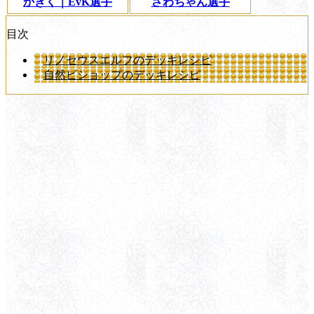
かきく｜EvK選手
さわちゃん選手
目次
リノセウスエルフのデッキレシピ
自然ビショップのデッキレシピ