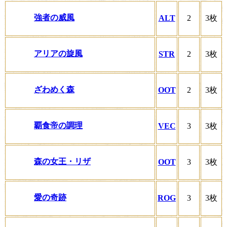
強者の威風
ALT
2
3枚
アリアの旋風
STR
2
3枚
ざわめく森
OOT
2
3枚
覇食帝の調理
VEC
3
3枚
森の女王・リザ
OOT
3
3枚
愛の奇跡
ROG
3
3枚