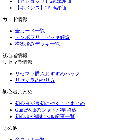
【ビショップ】2Pick評価
【ネメシス】2Pick評価
カード情報
全カード一覧
テンポラリーデッキ解説
構築済みデッキ一覧
初心者情報
リセマラ情報
リセマラ購入おすすめパック
リセマラのやり方
初心者まとめ
初心者が最初にやることまとめ
GameWithのシャドバ学習塾
初心者が読むべき記事一覧
その他
全コラボ一覧