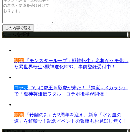
ゲームを探す
特集
『モンスターループ：獣神転生』名将がケモ化し
た異世界転生×獣神進化RPG。事前登録受付中！
コラボ
ついに虎王＆影虎が来た！『鋼嵐 - メカラシ』
で「魔神英雄伝ワタル」コラボ後半が開催！
特集
『鈴蘭の剣』が2周年を迎え、新章「氷と血の
道」を解禁ッ！記念イベントの報酬もお見逃し無く！
攻略記事ランキング