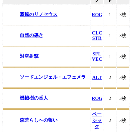
ク
ト
豪風のリノセウス
ROG
1
3枚
CLC
自然の導き
1
3枚
STR
SFL
対空射撃
1
3枚
VEC
ソードエンジェル・エフェメラ
ALT
2
3枚
機械樹の番人
ROG
2
3枚
ベー
森荒らしへの報い
シッ
2
3枚
ク