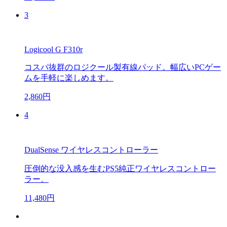
3
Logicool G F310r
コスパ抜群のロジクール製有線パッド。幅広いPCゲー
ムを手軽に楽しめます。
2,860円
4
DualSense ワイヤレスコントローラー
圧倒的な没入感を生むPS5純正ワイヤレスコントロー
ラー。
11,480円