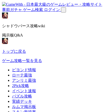
事前ガチャ
ゲーム検索
ログイン
シャドウバース攻略wiki
掲示板Q&A
トップに戻る
ゲーム攻略一覧を見る
ビヨンド情報
ローテ最強
アンリミ最強
2Pick攻略
イベント速報
パズル攻略
実績デッキ
ルムマ掲示板
スキン所持率