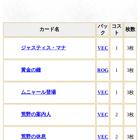
パッ
コス
カード名
枚数
ク
ト
ジャスティス・マナ
VEC
1
3枚
黄金の鐘
ROG
1
3枚
ムニャール登場
VEC
1
3枚
荒野の案内人
VEC
2
3枚
荒野の休息
VEC
2
3枚