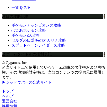
一覧を見る
注目の攻略記事
ポケモンチャンピオンズ攻略
ぽこあポケモン攻略
ポケモンZA攻略
ゼルダの伝説 時のオカリナ攻略
スプラトゥーンレイダース攻略
当ゲームタイトルの権利表記
© Cygames, Inc.
※当サイト上で使用しているゲーム画像の著作権および商標
権、その他知的財産権は、当該コンテンツの提供元に帰属し
ます。
▶シャドウバース公式サイト
トップ
ヘルプ
運営会社
採用情報