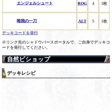
エンジェルシュート
ROG
4
3枚
唯我の一刀
ALT
5
1枚
デッキコードを発行
※リンク先のシャドウバースポータルで、ご自身でデッキコ
ードを発行してください。
自然ビショップ
デッキレシピ