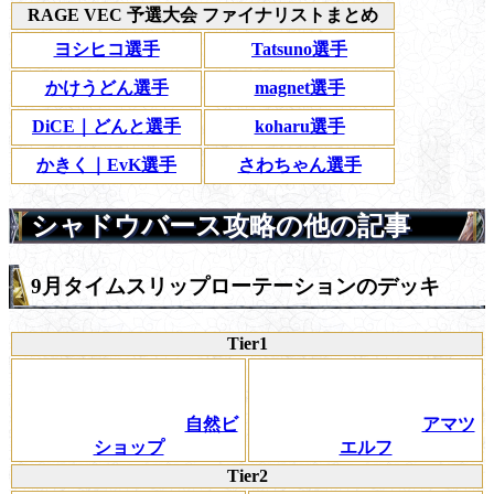
RAGE VEC 予選大会 ファイナリストまとめ
ヨシヒコ選手
Tatsuno選手
かけうどん選手
magnet選手
DiCE｜どんと選手
koharu選手
かきく｜EvK選手
さわちゃん選手
シャドウバース攻略の他の記事
9月タイムスリップローテーションのデッキ
Tier1
自然ビ
アマツ
ショップ
エルフ
Tier2