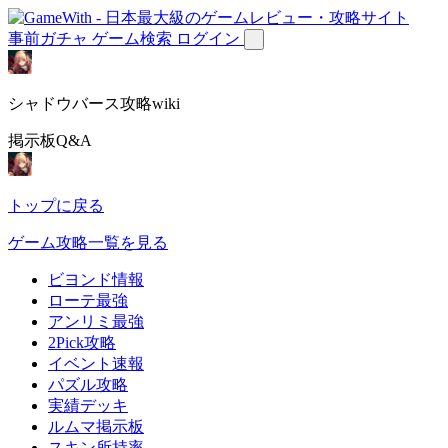
事前ガチャ
ゲーム検索
ログイン
シャドウバース攻略wiki
掲示板Q&A
トップに戻る
ゲーム攻略一覧を見る
ビヨンド情報
ローテ最強
アンリミ最強
2Pick攻略
イベント速報
パズル攻略
実績デッキ
ルムマ掲示板
スキン所持率