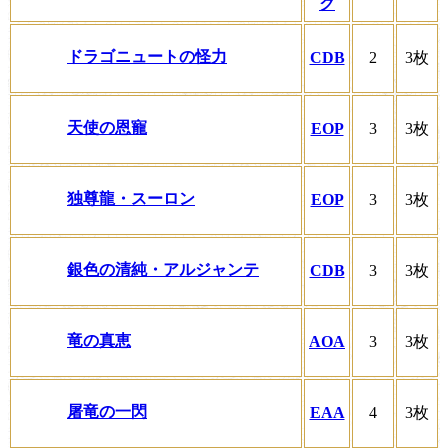
ク
ドラゴニュートの怪力
CDB
2
3枚
天使の恩寵
EOP
3
3枚
独尊龍・スーロン
EOP
3
3枚
銀色の清純・アルジャンテ
CDB
3
3枚
竜の真恵
AOA
3
3枚
屠竜の一閃
EAA
4
3枚