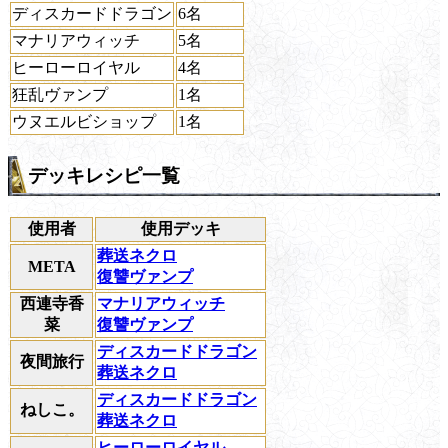
ディスカードドラゴン
6名
マナリアウィッチ
5名
ヒーローロイヤル
4名
狂乱ヴァンプ
1名
ウヌエルビショップ
1名
デッキレシピ一覧
使用者
使用デッキ
葬送ネクロ
META
復讐ヴァンプ
西連寺香
マナリアウィッチ
菜
復讐ヴァンプ
ディスカードドラゴン
夜間旅行
葬送ネクロ
ディスカードドラゴン
ねしこ。
葬送ネクロ
ヒーローロイヤル