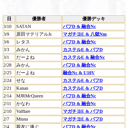
日
優勝者
優勝デッキ
3/10
SATAN
バフD & 融合Nc
3/9
原田マテリアルJr.
マガチヨE & 八獄Nm
3/6
レタス
バフD & 融合Nc
3/3
みかん
カステルE & バフD
3/1
だーよね
カステルE & 融合Nc
2/28
みかん
バフD & 融合Nc
2/25
だーよね
融合Nc & U10V
2/24
せな
カステルE & バフD
2/21
Kanan
カステルE & バフD
2/14
MJRMcQueen
バフD & 融合Nc
2/11
かなわ
バフD & 融合Nc
2/10
Valflare
マガチヨE & バフD
2/7
Miuna
マガチヨE & バフD
2/4
親友に捧ぐ
バフD & 融合Nc