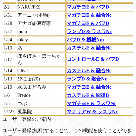
2/2
NARU/FrZ
マガチヨE & バフD
1/31
アーニャ(本物)
マガチヨE & 融合Nc
1/28
アナゴ@磯野家
マガチヨE & バフD
1/27
moto
ランプD & ラスワNc
1/24
tokey
バフD & 機械Nm
1/19
あ
カステルE & 融合Nc
ぼさぼさ・ほーちゃ
コントロールE & バフD
1/17
ん
1/14
Clive
カステルE & 融合Nc
1/13
ぴにょ(20)
ランプD & 融合Nc
1/10
水底まどろみ
マガチヨE & 融合Nc
1/6
Freude
カステルE & 回復B
1/5
つぶ
マガチヨE & ラスワNc
12/27
蒐集院
マナリアW & ラスワNc
ユーザー登録のご案内
ユーザー登録(無料)することで、この機能を使うことができ