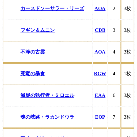
カースドソーサラー・リーズ
AOA
2
3枚
フギン＆ムニン
CDB
3
3枚
不浄の古霊
AOA
4
3枚
死竜の暴食
RGW
4
1枚
滅屍の執行者・ミロエル
EAA
6
3枚
魂の岐路・ラカンドウラ
EOP
7
3枚