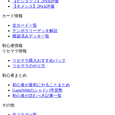
【ビショップ】2Pick評価
【ネメシス】2Pick評価
カード情報
全カード一覧
テンポラリーデッキ解説
構築済みデッキ一覧
初心者情報
リセマラ情報
リセマラ購入おすすめパック
リセマラのやり方
初心者まとめ
初心者が最初にやることまとめ
GameWithのシャドバ学習塾
初心者が読むべき記事一覧
その他
全コラボ一覧