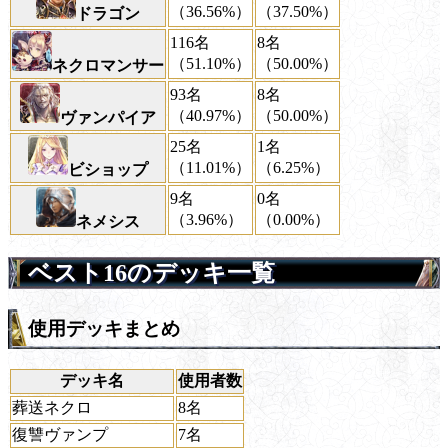
（36.56%）
（37.50%）
ドラゴン
116名
8名
（51.10%）
（50.00%）
ネクロマンサー
93名
8名
（40.97%）
（50.00%）
ヴァンパイア
25名
1名
（11.01%）
（6.25%）
ビショップ
9名
0名
（3.96%）
（0.00%）
ネメシス
ベスト16のデッキ一覧
使用デッキまとめ
デッキ名
使用者数
葬送ネクロ
8名
復讐ヴァンプ
7名