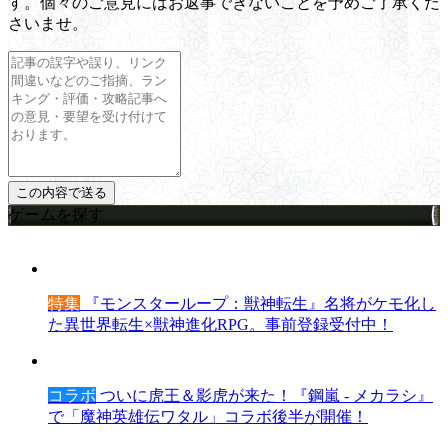
す。個々のご意見にはお返事できないことを予めご了承くだ
さいませ。
ゲームを探す
特集
『モンスターループ：獣神転生』名将がケモ化し
た異世界転生×獣神進化RPG。事前登録受付中！
コラボ
ついに虎王＆影虎が来た！『鋼嵐 - メカラシ』
で「魔神英雄伝ワタル」コラボ後半が開催！