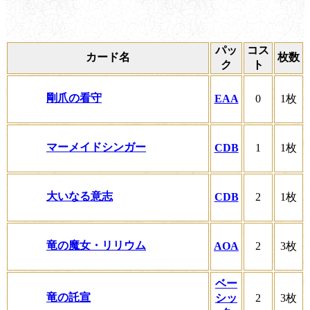
パッ
コス
カード名
枚数
ク
ト
剛爪の看守
EAA
0
1枚
マーメイドシンガー
CDB
1
1枚
大いなる意志
CDB
2
1枚
竜の魔女・リリウム
AOA
2
3枚
ベー
竜の託宣
シッ
2
3枚