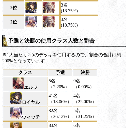
3名
2位
(18.75%)
3名
2位
(18.75%)
予選と決勝の使用クラス人数と割合
※1人当たり2つのデッキを使用するので、割合の合計は約
200%となっています
クラス
予選
決勝
5名
0名
（2.20%）
（0.00%）
エルフ
41名
4名
（18.06%）
（25.00%）
ロイヤル
82名
5名
（36.12%）
（31.25%）
ウィッチ
83名
6名