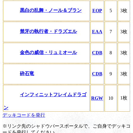
黒白の乱舞・ノール＆ブラン
EOP
5
3枚
禁牙の執行者・ドラズエル
EAA
7
3枚
金色の威信・リュミオール
CDB
8
3枚
砕石竜
CDB
9
3枚
インフィニットフレイムドラゴ
1枚
RGW
10
ン
デッキコードを発行
※リンク先のシャドウバースポータルで、ご自身でデッキコ
ードを発行してください。