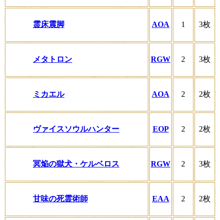
霊床震脚
AOA
1
3枚
メタトロン
RGW
2
3枚
ミカエル
AOA
2
2枚
ヴァイスソウルハンター
EOP
2
2枚
冥焔の獄犬・ケルベロス
RGW
2
3枚
甘味の死霊術師
EAA
2
2枚