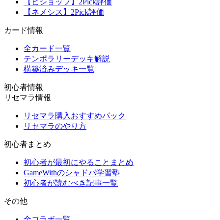
【ビショップ】2Pick評価
【ネメシス】2Pick評価
カード情報
全カード一覧
テンポラリーデッキ解説
構築済みデッキ一覧
初心者情報
リセマラ情報
リセマラ購入おすすめパック
リセマラのやり方
初心者まとめ
初心者が最初にやることまとめ
GameWithのシャドバ学習塾
初心者が読むべき記事一覧
その他
全コラボ一覧