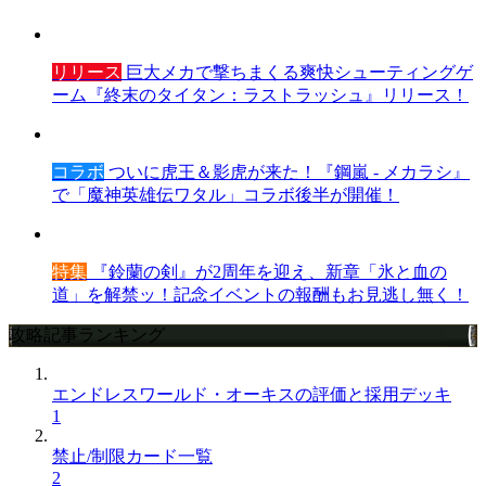
リリース
巨大メカで撃ちまくる爽快シューティングゲ
ーム『終末のタイタン：ラストラッシュ』リリース！
コラボ
ついに虎王＆影虎が来た！『鋼嵐 - メカラシ』
で「魔神英雄伝ワタル」コラボ後半が開催！
特集
『鈴蘭の剣』が2周年を迎え、新章「氷と血の
道」を解禁ッ！記念イベントの報酬もお見逃し無く！
攻略記事ランキング
エンドレスワールド・オーキスの評価と採用デッキ
1
禁止/制限カード一覧
2