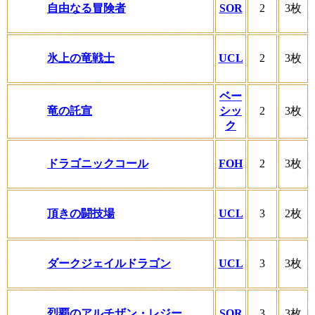
自由なる冒険者
SOR
2
3枚
氷上の竜戦士
UCL
2
3枚
ベー
竜の託宣
シッ
2
3枚
ク
ドラゴニックコール
FOH
2
3枚
頂きの闘技場
UCL
3
2枚
ダークジェイルドラゴン
UCL
3
3枚
烈覇のアルチザン・レジー
SOR
3
3枚