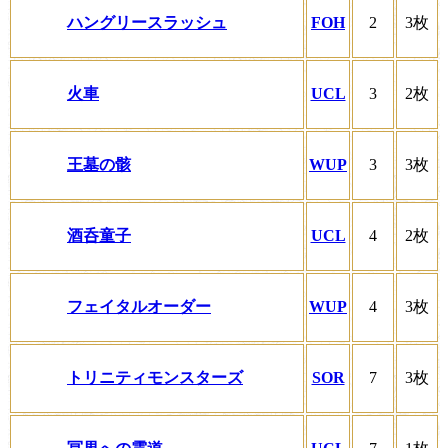
ハングリースラッシュ
FOH
2
3枚
火車
UCL
3
2枚
王墓の骸
WUP
3
3枚
酒呑童子
UCL
4
2枚
フェイタルオーダー
WUP
4
3枚
トリニティモンスターズ
SOR
7
3枚