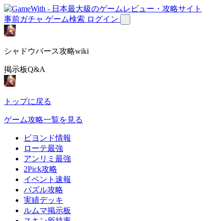
事前ガチャ
ゲーム検索
ログイン
シャドウバース攻略wiki
掲示板Q&A
トップに戻る
ゲーム攻略一覧を見る
ビヨンド情報
ローテ最強
アンリミ最強
2Pick攻略
イベント速報
パズル攻略
実績デッキ
ルムマ掲示板
スキン所持率