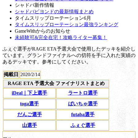
シャドバ新作情報
シャドバビヨンドの最新情報まとめ
タイムスリップローテーション6月
タイムスリップローテーション最強ランキング
GameWithからのお知らせ
未経験可&完全在宅！攻略ライター募集！
ふぇぐ選手がRAGE ETA予選大会で使用したデッキを紹介し
ています。グランドファイナルへの切符を手に入れた実績の
あるデッキです。参考にしてください。
掲載日
2020/2/14
RAGE ETA 予選大会 ファイナリストまとめ
iDeal｜下上選手
ラートロ選手
toga選手
ばいちゃ選手
だんご選手
futaba選手
山選手
ふぇぐ選手