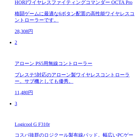
HORIワイヤレスファイティングコマンダー OCTA Pro
格闘ゲームに最適な6ボタン配置の高性能ワイヤレスコ
ントローラーです。
28,308円
2
アローン PS5用無線コントローラー
プレステ5対応のアローン製ワイヤレスコントローラ
ー。サブ機としても優秀。
11,480円
3
Logicool G F310r
コスパ抜群のロジクール製有線パッド。幅広いPCゲー