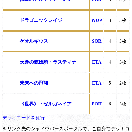
ドラゴニックレイジ
WUP
3
3枚
ゲオルギウス
SOR
4
3枚
天穿の銃槍騎・ラスティナ
ETA
4
3枚
未来への飛翔
ETA
5
2枚
《世界》・ゼルガネイア
FOH
6
3枚
デッキコードを発行
※リンク先のシャドウバースポータルで、ご自身でデッキコ