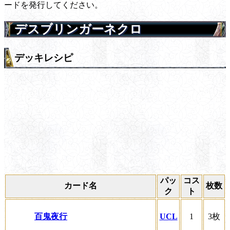
ードを発行してください。
デスブリンガーネクロ
デッキレシピ
パッ
コス
カード名
枚数
ク
ト
百鬼夜行
UCL
1
3枚