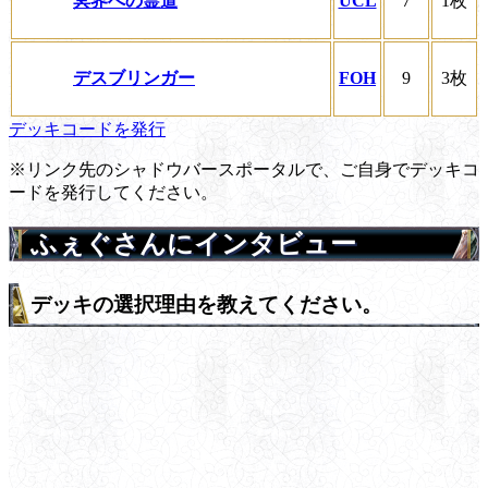
冥界への霊道
UCL
7
1枚
デスブリンガー
FOH
9
3枚
デッキコードを発行
※リンク先のシャドウバースポータルで、ご自身でデッキコ
ードを発行してください。
ふぇぐさんにインタビュー
デッキの選択理由を教えてください。