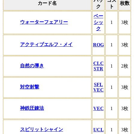
パッ
コス
カード名
枚数
ク
ト
ベー
ウォーターフェアリー
シッ
1
3枚
ク
アクティブエルフ・メイ
ROG
1
3枚
CLC
自然の導き
1
2枚
STR
SFL
対空射撃
1
3枚
VEC
神鉄圧錬法
VEC
1
3枚
スピリットシャイン
UCL
1
3枚