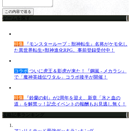
ゲームを探す
特集
『モンスターループ：獣神転生』名将がケモ化し
た異世界転生×獣神進化RPG。事前登録受付中！
コラボ
ついに虎王＆影虎が来た！『鋼嵐 - メカラシ』
で「魔神英雄伝ワタル」コラボ後半が開催！
特集
『鈴蘭の剣』が2周年を迎え、新章「氷と血の
道」を解禁ッ！記念イベントの報酬もお見逃し無く！
攻略記事ランキング
アンリミテッド最強デッキランキング