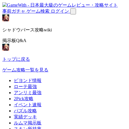
事前ガチャ
ゲーム検索
ログイン
シャドウバース攻略wiki
掲示板Q&A
トップに戻る
ゲーム攻略一覧を見る
ビヨンド情報
ローテ最強
アンリミ最強
2Pick攻略
イベント速報
パズル攻略
実績デッキ
ルムマ掲示板
スキン所持率