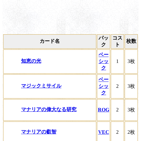
パッ
コス
カード名
枚数
ク
ト
ベー
知恵の光
シッ
1
3枚
ク
ベー
マジックミサイル
シッ
2
3枚
ク
マナリアの偉大なる研究
ROG
2
3枚
マナリアの叡智
VEC
2
2枚