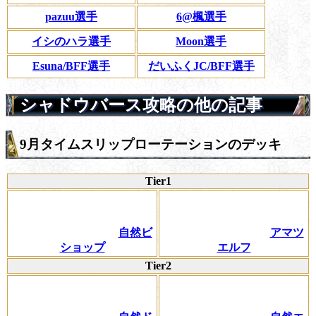
pazuu選手
6@楓選手
イシのハラ選手
Moon選手
Esuna/BFF選手
だいふくJC/BFF選手
シャドウバース攻略の他の記事
9月タイムスリップローテーションのデッキ
Tier1
自然ビ
アマツ
ショップ
エルフ
Tier2