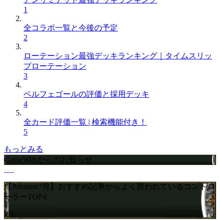
1
全コラボ一覧と今後の予定
2
ローテーション最強デッキランキング｜タイムスリッ
プローテーション
3
ベルフェゴールの評価と採用デッキ
4
全カード評価一覧 | 検索機能付き！
5
もっとみる
GameWithからのお知らせ
【Amazon7月】おすすめ記事からよく買われているコントロ
ーラーTOP4
PR