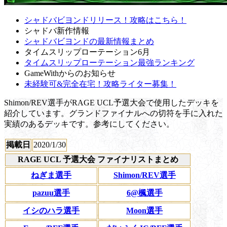
シャドバビヨンドリリース！攻略はこちら！
シャドバ新作情報
シャドバビヨンドの最新情報まとめ
タイムスリップローテーション6月
タイムスリップローテーション最強ランキング
GameWithからのお知らせ
未経験可&完全在宅！攻略ライター募集！
Shimon/REV選手がRAGE UCL予選大会で使用したデッキを
紹介しています。グランドファイナルへの切符を手に入れた
実績のあるデッキです。参考にしてください。
掲載日
2020/1/30
RAGE UCL 予選大会 ファイナリストまとめ
ねぎま選手
Shimon/REV選手
pazuu選手
6@楓選手
イシのハラ選手
Moon選手