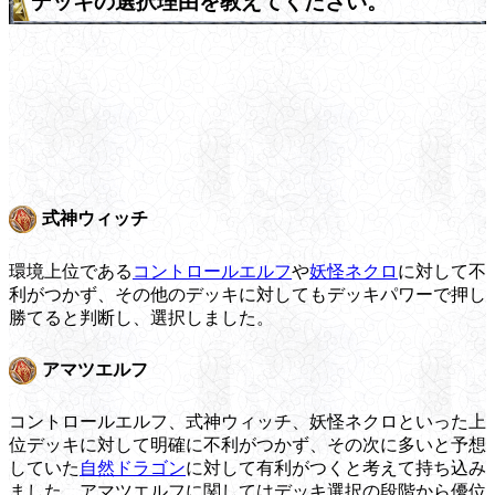
デッキの選択理由を教えてください。
式神ウィッチ
環境上位である
コントロールエルフ
や
妖怪ネクロ
に対して不
利がつかず、その他のデッキに対してもデッキパワーで押し
勝てると判断し、選択しました。
アマツエルフ
コントロールエルフ、式神ウィッチ、妖怪ネクロといった上
位デッキに対して明確に不利がつかず、その次に多いと予想
していた
自然ドラゴン
に対して有利がつくと考えて持ち込み
ました。アマツエルフに関してはデッキ選択の段階から優位