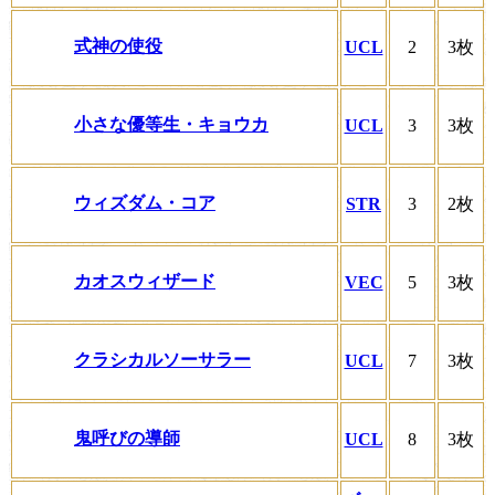
式神の使役
UCL
2
3枚
小さな優等生・キョウカ
UCL
3
3枚
ウィズダム・コア
STR
3
2枚
カオスウィザード
VEC
5
3枚
クラシカルソーサラー
UCL
7
3枚
鬼呼びの導師
UCL
8
3枚