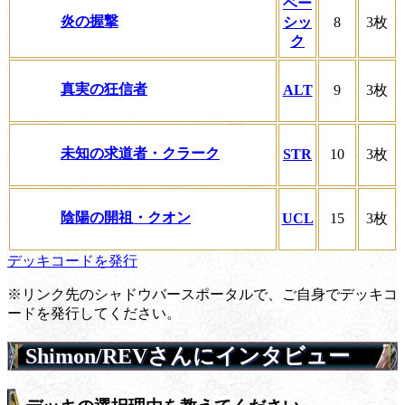
ベー
炎の握撃
シッ
8
3枚
ク
真実の狂信者
ALT
9
3枚
未知の求道者・クラーク
STR
10
3枚
陰陽の開祖・クオン
UCL
15
3枚
デッキコードを発行
※リンク先のシャドウバースポータルで、ご自身でデッキコ
ードを発行してください。
Shimon/REVさんにインタビュー