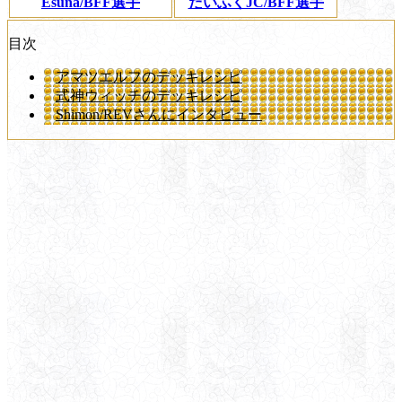
Esuna/BFF選手
だいふくJC/BFF選手
目次
アマツエルフのデッキレシピ
式神ウィッチのデッキレシピ
Shimon/REVさんにインタビュー