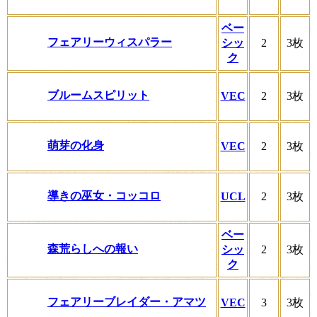
ベー
フェアリーウィスパラー
シッ
2
3枚
ク
ブルームスピリット
VEC
2
3枚
萌芽の化身
VEC
2
3枚
導きの巫女・コッコロ
UCL
2
3枚
ベー
森荒らしへの報い
シッ
2
3枚
ク
フェアリーブレイダー・アマツ
VEC
3
3枚