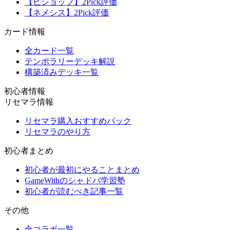
【ビショップ】2Pick評価
【ネメシス】2Pick評価
カード情報
全カード一覧
テンポラリーデッキ解説
構築済みデッキ一覧
初心者情報
リセマラ情報
リセマラ購入おすすめパック
リセマラのやり方
初心者まとめ
初心者が最初にやることまとめ
GameWithのシャドバ学習塾
初心者が読むべき記事一覧
その他
全コラボ一覧