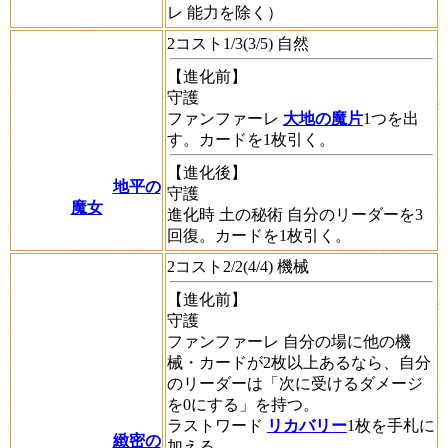
レ
能力を除く）
2コスト1/3(3/5) 自然
【進化前】
守護
ファンファーレ
大地の魔片
1つを出
す。カードを1枚引く。
【進化後】
地平の
守護
魔女
進化時
土の秘術
自分のリーダーを3
回復。カードを1枚引く。
2コスト2/2(4/4) 機械
【進化前】
守護
ファンファーレ
自分の場に他の機
械・カードが2枚以上あるなら、自分
のリーダーは「次に受けるダメージ
を0にする」を持つ。
ラストワード
リカバリー
1枚を手札に
緻密の
加える。