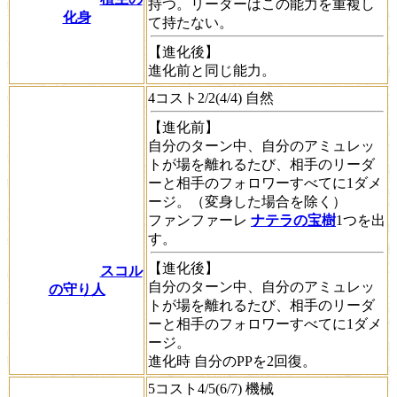
持つ。リーダーはこの能力を重複し
化身
て持たない。
【進化後】
進化前と同じ能力。
4コスト2/2(4/4) 自然
【進化前】
自分のターン中、自分のアミュレッ
トが場を離れるたび、相手のリーダ
ーと相手のフォロワーすべてに1ダメ
ージ。（
変身
した場合を除く）
ファンファーレ
ナテラの宝樹
1つを出
す。
【進化後】
スコル
自分のターン中、自分のアミュレッ
の守り人
トが場を離れるたび、相手のリーダ
ーと相手のフォロワーすべてに1ダメ
ージ。
進化時
自分のPPを2回復。
5コスト4/5(6/7) 機械