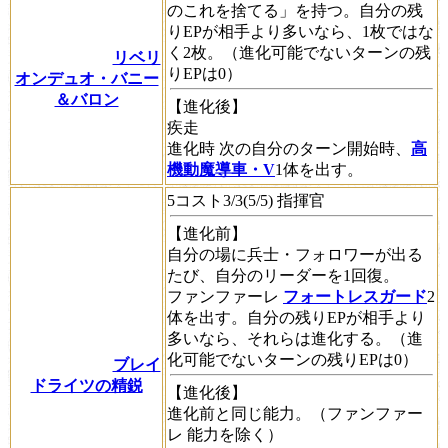
のこれを捨てる」を持つ。自分の残
りEPが相手より多いなら、1枚ではな
く2枚。（進化可能でないターンの残
リベリ
りEPは0）
オンデュオ・バニー
＆バロン
【進化後】
疾走
進化時
次の自分のターン開始時、
高
機動魔導車・V
1体を出す。
5コスト3/3(5/5) 指揮官
【進化前】
自分の場に兵士・フォロワーが出る
たび、自分のリーダーを1回復。
ファンファーレ
フォートレスガード
2
体を出す。自分の残りEPが相手より
多いなら、それらは進化する。（進
化可能でないターンの残りEPは0）
ブレイ
ドライツの精鋭
【進化後】
進化前と同じ能力。（
ファンファー
レ
能力を除く）