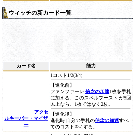
ウィッチの新カード一覧
カード名
能力
1コスト1/2(3/4)
【進化前】
ファンファーレ
信念の加速
1枚を手札
に加える。この
スペルブースト
が5回
以上なら、1枚ではなく2枚。
アクセ
【進化後】
ルキーパー・マイザ
進化時
自分の手札の
信念の加速
すべ
ー
てのコストを-1する。