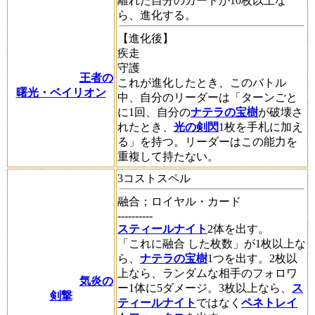
離れた自分のカードが10枚以上な
ら、進化する。
【進化後】
疾走
守護
王者の
これが進化したとき、このバトル
曙光・ベイリオン
中、自分のリーダーは「ターンごと
に1回、自分の
ナテラの宝樹
が破壊さ
れたとき、
光の剣閃
1枚を手札に加え
る」を持つ。リーダーはこの能力を
重複して持たない。
3コストスペル
融合
；ロイヤル・カード
----------
スティールナイト
2体を出す。
「これに
融合
した枚数」が1枚以上な
ら、
ナテラの宝樹
1つを出す。2枚以
上なら、ランダムな相手のフォロワ
気炎の
ー1体に5ダメージ。3枚以上なら、
ス
剣撃
ティールナイト
ではなく
ペネトレイ