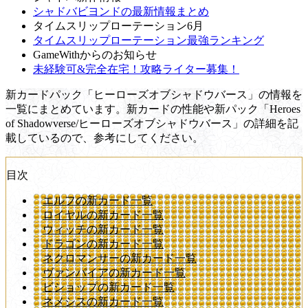
シャドバビヨンドの最新情報まとめ
タイムスリップローテーション6月
タイムスリップローテーション最強ランキング
GameWithからのお知らせ
未経験可&完全在宅！攻略ライター募集！
新カードパック「ヒーローズオブシャドウバース」の情報を
一覧にまとめています。新カードの性能や新パック「Heroes
of Shadowverse/ヒーローズオブシャドウバース」の詳細を記
載しているので、参考にしてください。
目次
エルフの新カード一覧
ロイヤルの新カード一覧
ウィッチの新カード一覧
ドラゴンの新カード一覧
ネクロマンサーの新カード一覧
ヴァンパイアの新カード一覧
ビショップの新カード一覧
ネメシスの新カード一覧