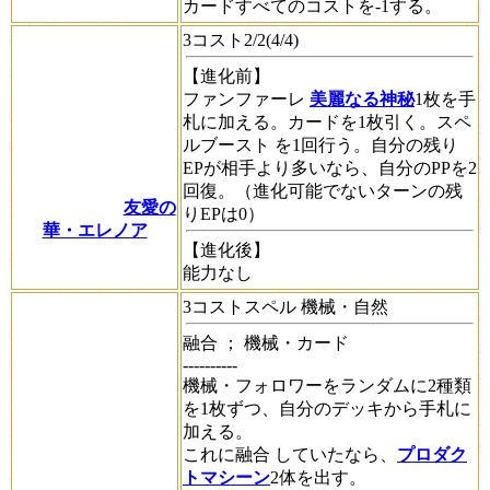
カードすべてのコストを-1する。
3コスト2/2(4/4)
【進化前】
ファンファーレ
美麗なる神秘
1枚を手
札に加える。カードを1枚引く。
スペ
ルブースト
を1回行う。自分の残り
EPが相手より多いなら、自分のPPを2
回復。（進化可能でないターンの残
友愛の
りEPは0）
華・エレノア
【進化後】
能力なし
3コストスペル 機械・自然
融合
； 機械・カード
----------
機械・フォロワーをランダムに2種類
を1枚ずつ、自分のデッキから手札に
加える。
これに
融合
していたなら、
プロダク
トマシーン
2体を出す。