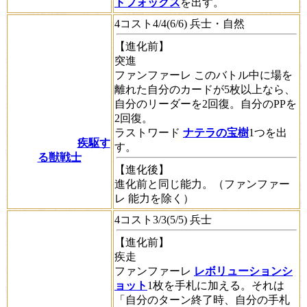
トフォックス
を出す。
4コスト4/4(6/6) 兵士・自然
【進化前】
突進
ファンファーレ
このバトル中に場を
離れた自分のカードが5枚以上なら、
自分のリーダーを2回復。自分のPPを
2回復。
ラストワード
ナテラの宝樹
1つを出
疾駆す
す。
る獣戦士
【進化後】
進化前と同じ能力。（
ファンファー
レ
能力を除く）
4コスト3/3(5/5) 兵士
【進化前】
疾走
ファンファーレ
レボリューションシ
ョット
1枚を手札に加える。それは
「自分のターン終了時、自分の手札