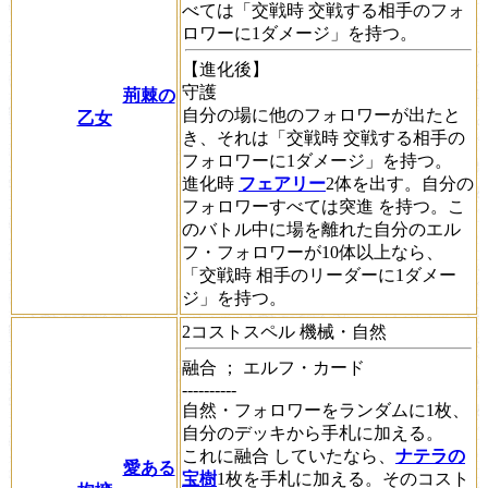
べては「
交戦時
交戦する相手のフォ
ロワーに1ダメージ」を持つ。
【進化後】
守護
荊棘の
自分の場に他のフォロワーが出たと
乙女
き、それは「
交戦時
交戦する相手の
フォロワーに1ダメージ」を持つ。
進化時
フェアリー
2体を出す。自分の
フォロワーすべては
突進
を持つ。こ
のバトル中に場を離れた自分のエル
フ・フォロワーが10体以上なら、
「
交戦時
相手のリーダーに1ダメー
ジ」を持つ。
2コストスペル 機械・自然
融合
； エルフ・カード
----------
自然・フォロワーをランダムに1枚、
自分のデッキから手札に加える。
これに
融合
していたなら、
ナテラの
愛ある
宝樹
1枚を手札に加える。そのコスト