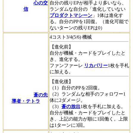
心の交
自分の残りEPが相手より多いなら、
信
ランダムな自分の「進化していない
プロダクトマシーン
」1体は進化す
る。自分のPPを1回復。（進化可能で
ないターンの残りEPは0）
4コスト3/4(5/6) 機械
【進化前】
自分が機械・カードをプレイしたと
き、進化する。
ファンファーレ
リカバリー
1枚を手札
に加える。
【進化後】
（1）自分のPPを2回復。
（2）ランダムな相手のフォロワー1
蒼の先
体に2ダメージ。
導者・テトラ
（3）
蒼の放出
1枚を手札に加える。
自分が機械・カードをプレイしたと
き、上記の能力が順に1回働く。上限
は1ターンに3回。