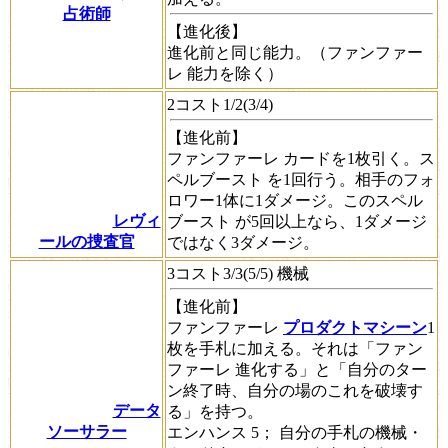
占術師
【進化後】
進化前と同じ能力。（
ファンファー
レ
能力を除く）
2コスト1/2(3/4)
【進化前】
ファンファーレ
カードを1枚引く。
ス
ペルブースト
を1回行う。相手のフォ
ロワー1体に1ダメージ。この
スペル
レヴィ
ブースト
が5回以上なら、1ダメージ
ールの捜査官
ではなく3ダメージ。
3コスト3/3(5/5) 機械
【進化前】
ファンファーレ
プロダクトマシーン
1
枚を手札に加える。それは「
ファン
ファーレ
進化する」と「自分のター
ン終了時、自分の場のこれを破壊す
データ
る」を持つ。
ソーサラー
エンハンス
5； 自分の手札の機械・