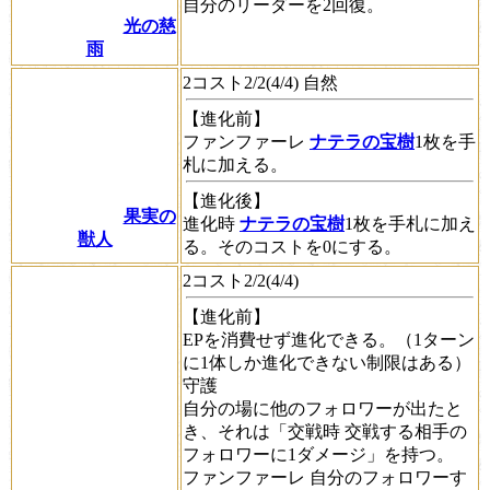
自分のリーダーを2回復。
光の慈
雨
2コスト2/2(4/4) 自然
【進化前】
ファンファーレ
ナテラの宝樹
1枚を手
札に加える。
【進化後】
果実の
進化時
ナテラの宝樹
1枚を手札に加え
獣人
る。そのコストを0にする。
2コスト2/2(4/4)
【進化前】
EPを消費せず進化できる。（1ターン
に1体しか進化できない制限はある）
守護
自分の場に他のフォロワーが出たと
き、それは「
交戦時
交戦する相手の
フォロワーに1ダメージ」を持つ。
ファンファーレ
自分のフォロワーす