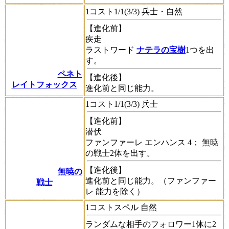
1コスト1/1(3/3) 兵士・自然
【進化前】
疾走
ラストワード
ナテラの宝樹
1つを出
す。
ペネト
【進化後】
レイトフォックス
進化前と同じ能力。
1コスト1/1(3/3) 兵士
【進化前】
潜伏
ファンファーレ
エンハンス
4； 無暁
の戦士2体を出す。
【進化後】
無暁の
進化前と同じ能力。（
ファンファー
戦士
レ
能力を除く）
1コストスペル 自然
ランダムな相手のフォロワー1体に2