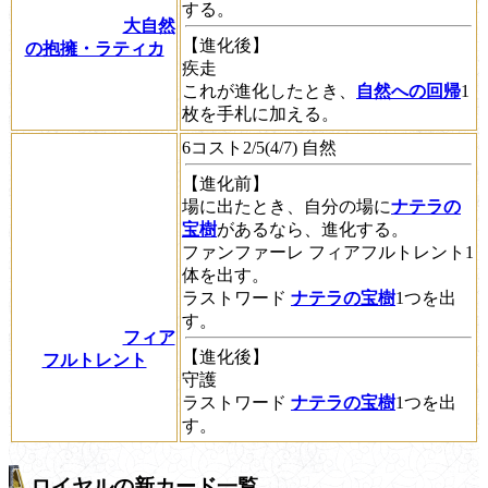
する。
大自然
【進化後】
の抱擁・ラティカ
疾走
これが進化したとき、
自然への回帰
1
枚を手札に加える。
6コスト2/5(4/7) 自然
【進化前】
場に出たとき、自分の場に
ナテラの
宝樹
があるなら、進化する。
ファンファーレ
フィアフルトレント1
体を出す。
ラストワード
ナテラの宝樹
1つを出
す。
フィア
【進化後】
フルトレント
守護
ラストワード
ナテラの宝樹
1つを出
す。
ロイヤルの新カード一覧