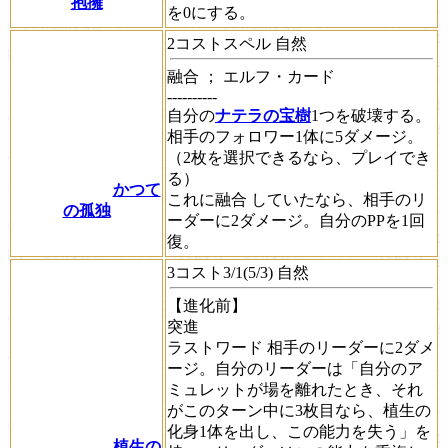
抱擁
を0にする。
2コストスペル 自然
融合
； エルフ・カード
----------
自分の
ナテラの宝樹
1つを破壊する。
相手のフォロワー1体に5ダメージ。
（2枚を選択できるなら、プレイでき
る）
かつて
これに
融合
していたなら、相手のリ
の孤独
ーダーに2ダメージ。自分のPPを1回
復。
3コスト3/1(5/3) 自然
【進化前】
突進
ラストワード
相手のリーダーに2ダメ
ージ。自分のリーダーは「自分のア
ミュレットが場を離れたとき、それ
がこのターン中に3枚目なら、植生の
化身1体を出し、この能力を失う」を
植生の