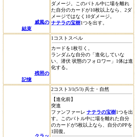
ダメージ。このバトル中に場を離れ
た自分のカードが10枚以上なら、2ダ
メージではなく10ダメージ。
威風の
ナテラの宝樹
1つを出す。
結束
1コストスペル
カードを1枚引く。
ランダムな自分の「進化していな
い、
潜伏
状態のフォロワー」1体は進
化する。
残照の
記憶
2コスト3/1(5/3) 兵士・自然
【進化前】
突進
ファンファーレ
ナテラの宝樹
1つを出
す。このバトル中に場を離れた自分
のカードが5枚以上なら、自分のPPを
1回復。
クラッ