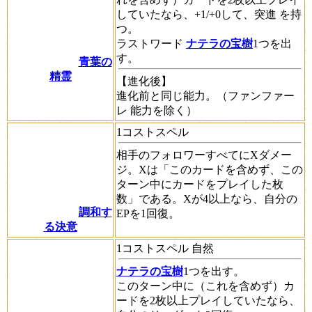
していたなら、+1/+0して、
突進
を持
つ。
ラストワード
ナテラの宝樹
1つを出
す。
青葉の
精霊
【進化後】
進化前と同じ能力。（
ファンファー
レ
能力を除く）
1コストスペル
相手のフォロワーすべてにXダメー
ジ。Xは「このカードを含めず、この
ターン中にカードをプレイした枚
数」である。Xが4以上なら、自分の
調和す
EPを1回復。
る決意
1コストスペル 自然
ナテラの宝樹
1つを出す。
このターン中に（これを含めず）カ
ードを2枚以上プレイしていたなら、