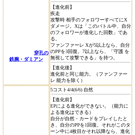
【進化前】
疾走
攻撃時
相手のフォロワーすべてにX
ダメージ。Xは「このバトル中、自分
のフォロワーが進化した回数」であ
る。
ファンファーレ
Xが5以上なら、自分
のPPを3回復。7以上なら、「守護 を
穿孔の
無視して攻撃できる」を持つ。
鉄腕・ダミアン
【進化後】
進化前と同じ能力。（
ファンファー
レ
能力を除く）
5コスト4/4(6/6) 自然
【進化前】
EPによる進化ができない。（能力に
よる進化はできる）
自分が自然・カードをプレイしたと
き、自分のPPを1回復。それがこのタ
ーン中に4枚目かそれ以降なら、進化