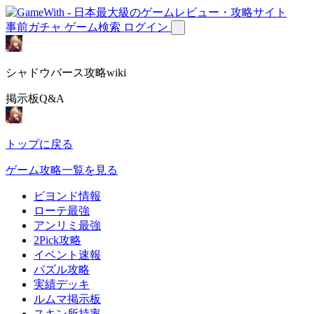
事前ガチャ
ゲーム検索
ログイン
シャドウバース攻略wiki
掲示板Q&A
トップに戻る
ゲーム攻略一覧を見る
ビヨンド情報
ローテ最強
アンリミ最強
2Pick攻略
イベント速報
パズル攻略
実績デッキ
ルムマ掲示板
スキン所持率