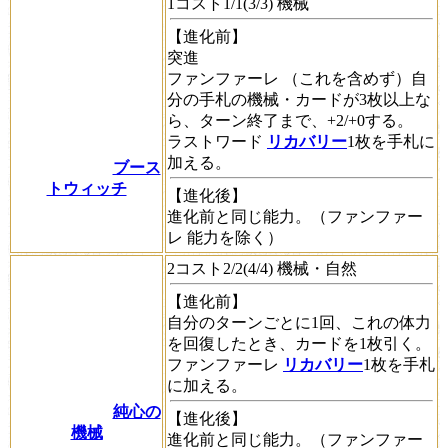
1コスト1/1(3/3) 機械
【進化前】
突進
ファンファーレ
（これを含めず）自
分の手札の機械・カードが3枚以上な
ら、ターン終了まで、+2/+0する。
ラストワード
リカバリー
1枚を手札に
加える。
ブース
トウィッチ
【進化後】
進化前と同じ能力。（
ファンファー
レ
能力を除く）
2コスト2/2(4/4) 機械・自然
【進化前】
自分のターンごとに1回、これの体力
を回復したとき、カードを1枚引く。
ファンファーレ
リカバリー
1枚を手札
に加える。
純心の
【進化後】
機械
進化前と同じ能力。（
ファンファー