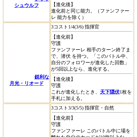
【進化後】
シュウルフ
進化前と同じ能力。（
ファンファー
レ
能力を除く）
3コスト1/4(3/6) 指揮官
【進化前】
守護
ファンファーレ
相手のターン終了ま
で、
潜伏
を持つ。「このバトル中、
自分のフォロワーが進化した回数」
が5回以上なら、進化する。
鋭利な
【進化後】
月光・リオード
守護
これが進化したとき、
天下隠伏
1枚を
手札に加える。
3コスト3/3(5/5) 指揮官・自然
【進化前】
守護
ファンファーレ
このバトル中に場を