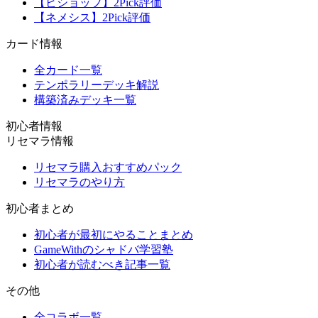
【ビショップ】2Pick評価
【ネメシス】2Pick評価
カード情報
全カード一覧
テンポラリーデッキ解説
構築済みデッキ一覧
初心者情報
リセマラ情報
リセマラ購入おすすめパック
リセマラのやり方
初心者まとめ
初心者が最初にやることまとめ
GameWithのシャドバ学習塾
初心者が読むべき記事一覧
その他
全コラボ一覧