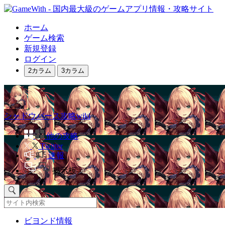
ホーム
ゲーム検索
新規登録
ログイン
2カラム
3カラム
シャドウバース攻略wiki
他の攻略
Twitter
速報
掲示板
ビヨンド情報