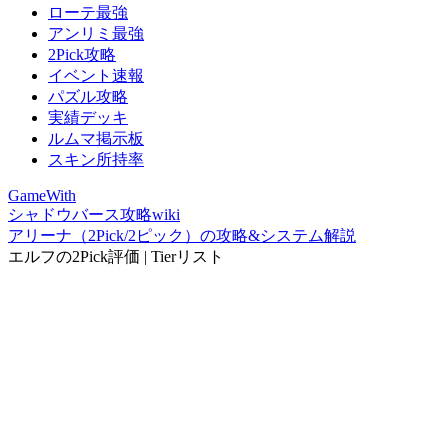
ローテ最強
アンリミ最強
2Pick攻略
イベント速報
パズル攻略
実績デッキ
ルムマ掲示板
スキン所持率
GameWith
シャドウバース攻略wiki
アリーナ（2Pick/2ピック）の攻略&システム解説
エルフの2Pick評価 | Tierリスト