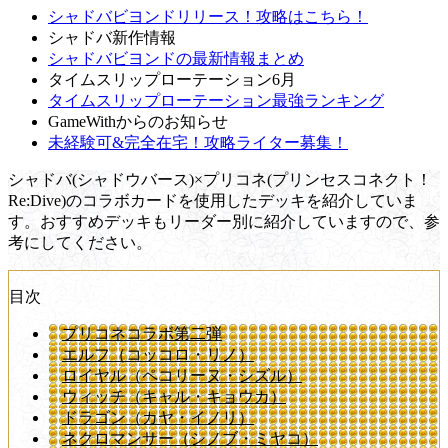
シャドバビヨンドリリース！攻略はこちら！
シャドバ新作情報
シャドバビヨンドの最新情報まとめ
タイムスリップローテーション6月
タイムスリップローテーション最強ランキング
GameWithからのお知らせ
未経験可&完全在宅！攻略ライター募集！
シャドバ(シャドウバース)×プリコネ(プリンセスコネクト！
Re:Dive)のコラボカードを使用したデッキを紹介していま
す。おすすめデッキもリーダー別に紹介していますので、参
考にしてください。
目次
プリコネコラボ第二弾
エルフ（コッコロ・リノ）
ロイヤル（ペコリーヌ・シズル）
ウィッチ（キャル・キョウカ）
ドラゴン（カヤ・イノリ）
ネクロマンサー（シノブ・ミヤコ）