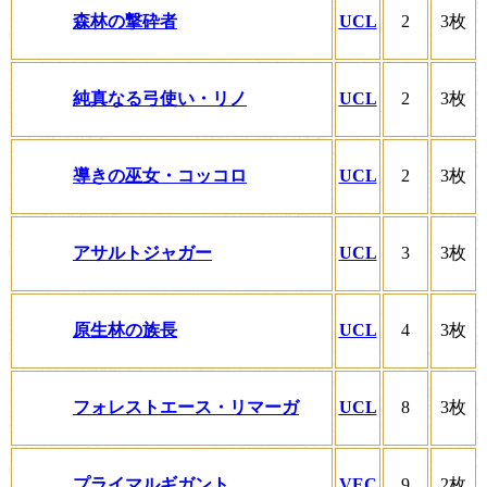
森林の撃砕者
UCL
2
3枚
純真なる弓使い・リノ
UCL
2
3枚
導きの巫女・コッコロ
UCL
2
3枚
アサルトジャガー
UCL
3
3枚
原生林の族長
UCL
4
3枚
フォレストエース・リマーガ
UCL
8
3枚
プライマルギガント
VEC
9
2枚