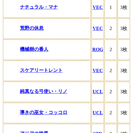
ナチュラル・マナ
VEC
1
3枚
荒野の休息
VEC
2
3枚
機械樹の番人
ROG
2
3枚
スケアリートレント
VEC
2
3枚
純真なる弓使い・リノ
UCL
2
3枚
導きの巫女・コッコロ
UCL
2
3枚