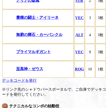
アリアの旋風
STR
2
3枚
豊穣の闘士・アイリーネ
VEC
3
3枚
無窮の輝石・カーバンクル
ALT
4
3枚
プライマルギガント
VEC
9
3枚
至高神・ゼウス
ROG
10
1枚
デッキコードを発行
※リンク先のシャドウバースポータルで、ご自身でデッキコ
ードを発行してください。
テクニカルなコンボの始動役