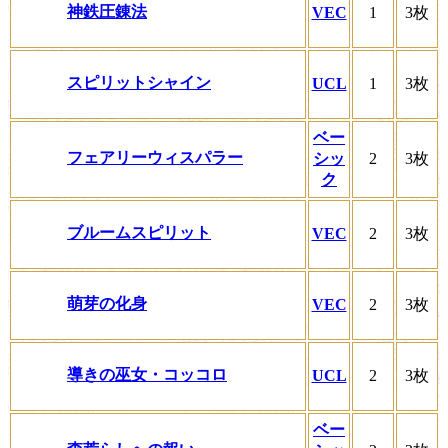
神鉄圧錬法
VEC
1
3枚
スピリットシャイン
UCL
1
3枚
ベー
フェアリーウィスパラー
シッ
2
3枚
ク
ブルームスピリット
VEC
2
3枚
萌芽の化身
VEC
2
3枚
導きの巫女・コッコロ
UCL
2
3枚
ベー