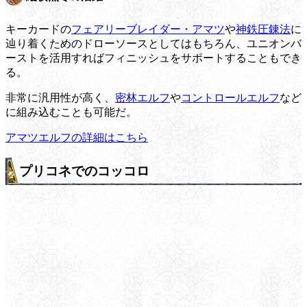
キーカードの
フェアリーブレイダー・アマツ
や
神鉄圧錬法
に
辿り着くためのドローソースとしてはもちろん、ユニオンバ
ーストを活用すればフィニッシュをサポートすることもでき
る。
非常に汎用性が高く、
密林エルフ
や
コントロールエルフ
など
に組み込むことも可能だ。
アマツエルフの詳細はこちら
プリコネでのコッコロ