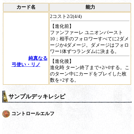
カード名
能力
2コスト2/2(4/4)
【進化前】
ファンファーレ
ユニオンバースト
10；相手のフォロワーすべてに2ダメ
ージか4ダメージ。ダメージはフォロ
ワー1体ずつランダムに決まる。
純真なる
【進化後】
弓使い・リノ
進化時
ターン終了まで+2/+0する。こ
のターン中にカードをプレイした枚
数を+2する。
サンプルデッキレシピ
コントロールエルフ