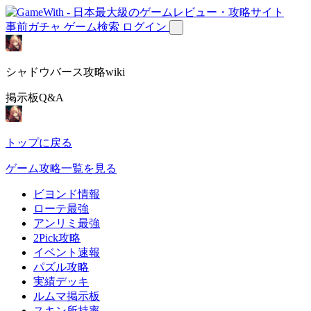
事前ガチャ
ゲーム検索
ログイン
シャドウバース攻略wiki
掲示板Q&A
トップに戻る
ゲーム攻略一覧を見る
ビヨンド情報
ローテ最強
アンリミ最強
2Pick攻略
イベント速報
パズル攻略
実績デッキ
ルムマ掲示板
スキン所持率