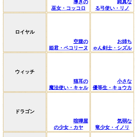
導きの
純真な
巫女・コッコロ
る弓使い・リノ
ロイヤル
空腹の
お姉ち
姫君・ペコリーヌ
ゃん剣士・シズル
ウィッチ
猫耳の
小さな
魔法使い・キャル
優等生・キョウカ
ドラゴン
喧嘩屋
気弱な
の少女・カヤ
竜少女・イノリ