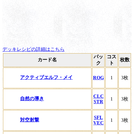
デッキレシピの詳細はこちら
パッ
コス
カード名
枚数
ク
ト
アクティブエルフ・メイ
ROG
1
3枚
CLC
自然の導き
1
3枚
STR
SFL
対空射撃
1
3枚
VEC