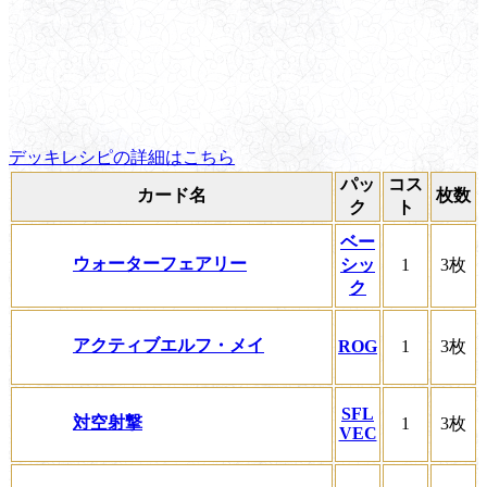
デッキレシピの詳細はこちら
パッ
コス
カード名
枚数
ク
ト
ベー
ウォーターフェアリー
シッ
1
3枚
ク
アクティブエルフ・メイ
ROG
1
3枚
SFL
対空射撃
1
3枚
VEC