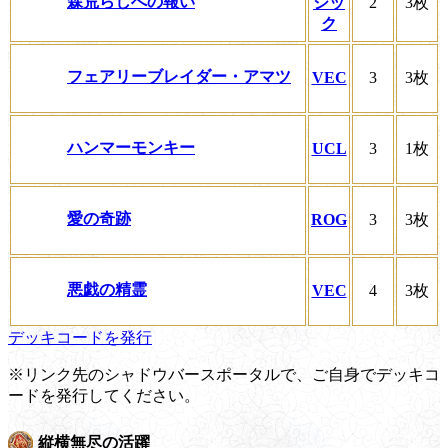
森荒らしへの報い
シッ
2
3枚
ク
フェアリーブレイダー・アマツ
VEC
3
3枚
ハンマーモンキー
UCL
3
1枚
愛の奇跡
ROG
3
3枚
悪戯の精霊
VEC
4
3枚
デッキコードを発行
※リンク先のシャドウバースポータルで、ご自身でデッキコ
ードを発行してください。
縦横無尽の活躍