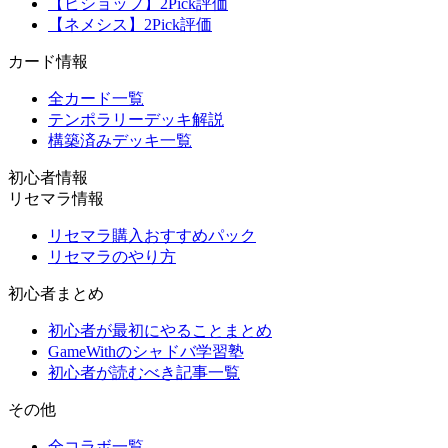
【ビショップ】2Pick評価
【ネメシス】2Pick評価
カード情報
全カード一覧
テンポラリーデッキ解説
構築済みデッキ一覧
初心者情報
リセマラ情報
リセマラ購入おすすめパック
リセマラのやり方
初心者まとめ
初心者が最初にやることまとめ
GameWithのシャドバ学習塾
初心者が読むべき記事一覧
その他
全コラボ一覧