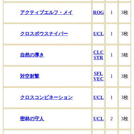
アクティブエルフ・メイ
ROG
1
3枚
クロスボウスナイパー
UCL
1
3枚
CLC
自然の導き
1
3枚
STR
SFL
対空射撃
1
3枚
VEC
クロスコンビネーション
UCL
1
3枚
密林の守人
UCL
2
3枚