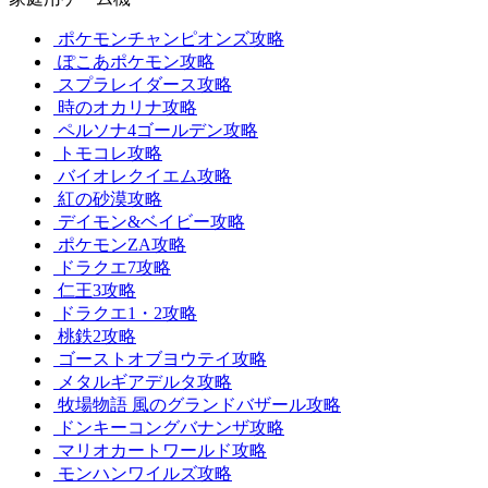
ポケモンチャンピオンズ攻略
ぽこあポケモン攻略
スプラレイダース攻略
時のオカリナ攻略
ペルソナ4ゴールデン攻略
トモコレ攻略
バイオレクイエム攻略
紅の砂漠攻略
デイモン&ベイビー攻略
ポケモンZA攻略
ドラクエ7攻略
仁王3攻略
ドラクエ1・2攻略
桃鉄2攻略
ゴーストオブヨウテイ攻略
メタルギアデルタ攻略
牧場物語 風のグランドバザール攻略
ドンキーコングバナンザ攻略
マリオカートワールド攻略
モンハンワイルズ攻略