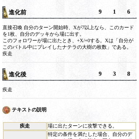
9
1
6
進化前
直接召喚
自分のターン開始時、Xが7以上なら、このカード
を1枚、自分のデッキから場に出す。
このフォロワーが場に出たとき、+X/+0する。Xは「自分が
このバトル中にプレイしたナテラの大樹の枚数」である。
疾走
9
3
8
進化後
疾走
テキストの説明
疾走
場に出たターンに攻撃できる。
特定の条件を満たした場合、自分のデ