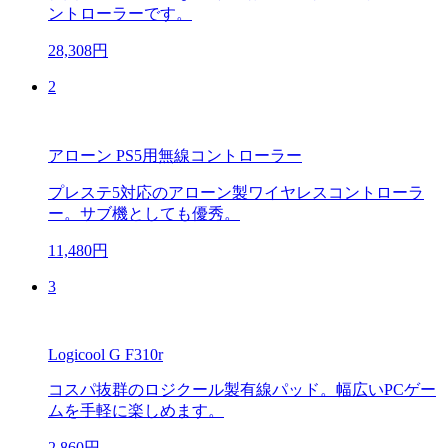
ントローラーです。
28,308円
2
アローン PS5用無線コントローラー
プレステ5対応のアローン製ワイヤレスコントローラ
ー。サブ機としても優秀。
11,480円
3
Logicool G F310r
コスパ抜群のロジクール製有線パッド。幅広いPCゲー
ムを手軽に楽しめます。
2,860円