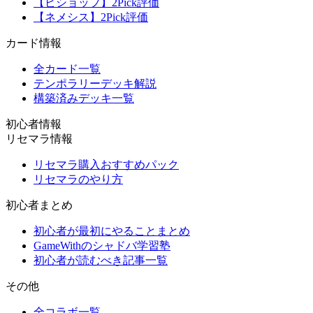
【ビショップ】2Pick評価
【ネメシス】2Pick評価
カード情報
全カード一覧
テンポラリーデッキ解説
構築済みデッキ一覧
初心者情報
リセマラ情報
リセマラ購入おすすめパック
リセマラのやり方
初心者まとめ
初心者が最初にやることまとめ
GameWithのシャドバ学習塾
初心者が読むべき記事一覧
その他
全コラボ一覧