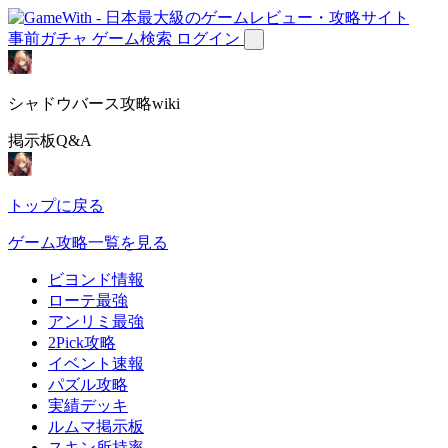
事前ガチャ
ゲーム検索
ログイン
シャドウバース攻略wiki
掲示板Q&A
トップに戻る
ゲーム攻略一覧を見る
ビヨンド情報
ローテ最強
アンリミ最強
2Pick攻略
イベント速報
パズル攻略
実績デッキ
ルムマ掲示板
スキン所持率