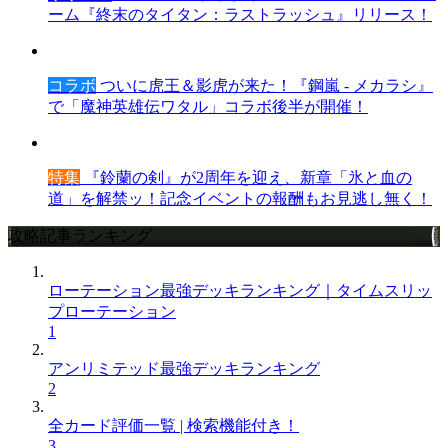
ーム『終末のタイタン：ラストラッシュ』リリース！
コラボ
ついに虎王＆影虎が来た！『鋼嵐 - メカラシ』
で「魔神英雄伝ワタル」コラボ後半が開催！
特集
『鈴蘭の剣』が2周年を迎え、新章「氷と血の
道」を解禁ッ！記念イベントの報酬もお見逃し無く！
攻略記事ランキング
ローテーション最強デッキランキング｜タイムスリッ
プローテーション
1
アンリミテッド最強デッキランキング
2
全カード評価一覧 | 検索機能付き！
3