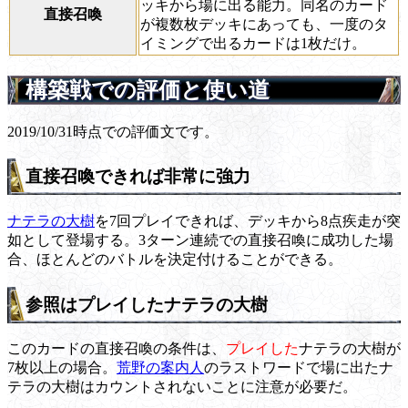
ッキから場に出る能力。同名のカード
直接召喚
が複数枚デッキにあっても、一度のタ
イミングで出るカードは1枚だけ。
構築戦での評価と使い道
2019/10/31時点での評価文です。
直接召喚できれば非常に強力
ナテラの大樹
を7回プレイできれば、デッキから8点疾走が突
如として登場する。3ターン連続での直接召喚に成功した場
合、ほとんどのバトルを決定付けることができる。
参照はプレイしたナテラの大樹
このカードの直接召喚の条件は、
プレイした
ナテラの大樹が
7枚以上の場合。
荒野の案内人
のラストワードで場に出たナ
テラの大樹はカウントされないことに注意が必要だ。