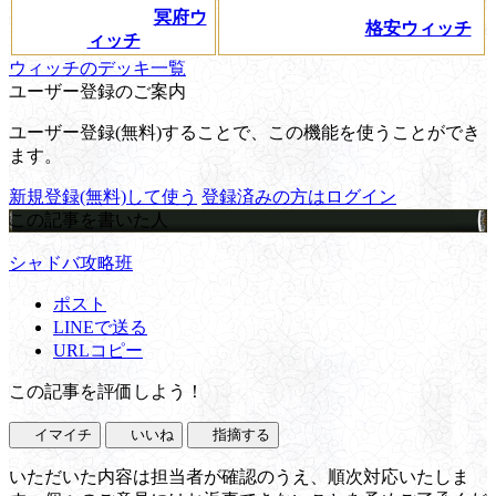
冥府ウ
格安ウィッチ
ィッチ
ウィッチのデッキ一覧
ユーザー登録のご案内
ユーザー登録(無料)することで、この機能を使うことができ
ます。
新規登録(無料)して使う
登録済みの方はログイン
この記事を書いた人
シャドバ攻略班
ポスト
LINEで送る
URLコピー
この記事を評価しよう！
イマイチ
いいね
指摘する
いただいた内容は担当者が確認のうえ、順次対応いたしま