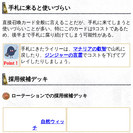
手札に来ると使いづらい
直接召喚カード全般に言えることだが、手札に来てしまうと
使いづらいことが多い。特にこのカードは9コストであるた
め、後半まで手札に腐り続けてしまう可能性がある。
手札にきたライリーは、
マナリアの叡智
で山札に
戻したり、
ジンジャーの言霊
でコストを下げてプ
レイしたりしましょう。
Point！
採用候補デッキ
ローテーションでの採用候補デッキ
自然ウィッ
チ