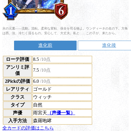
水の元素――流動。流転。柔和な変転、保全を司る物よ。ウンディーネの名の下。方角
は西。汝、冷たく湿るもの。安心して、大丈夫。私と……この子が、来たから。
進化前
進化後
ローテ評価
8.5
/10点
アンリミ評
7.5
/10点
価
2Pickの評価
6.0
/10点
レアリティ
ゴールド
クラス
ウィッチ
タイプ
自然
声優
雨宮天
（声優一覧）
入手方法
森羅咆哮
全カードの評価はこちら