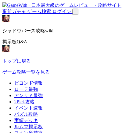
事前ガチャ
ゲーム検索
ログイン
シャドウバース攻略wiki
掲示板Q&A
トップに戻る
ゲーム攻略一覧を見る
ビヨンド情報
ローテ最強
アンリミ最強
2Pick攻略
イベント速報
パズル攻略
実績デッキ
ルムマ掲示板
スキン所持率