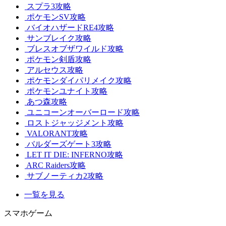
スプラ3攻略
ポケモンSV攻略
バイオハザードRE4攻略
サンブレイク攻略
ブレスオブザワイルド攻略
ポケモン剣盾攻略
アルセウス攻略
ポケモンダイパリメイク攻略
ポケモンユナイト攻略
あつ森攻略
ユニコーンオーバーロード攻略
ロストジャッジメント攻略
VALORANT攻略
バルダーズゲート3攻略
LET IT DIE: INFERNO攻略
ARC Raiders攻略
サブノーティカ2攻略
一覧を見る
スマホゲーム