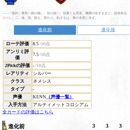
――『新約：拳気一路の極』、技の段一。技磨くも邪道。機構の命ずままに、総身振る
うべし。二。体、技。鍛え、変わり、転ずるは、拳の本質に非ず。
進化前
進化後
ローテ評価
8.5
/10点
アンリミ評
7.5
/10点
価
2Pickの評価
-
/10点
レアリティ
シルバー
クラス
ネメシス
タイプ
-
声優
KENN
（声優一覧）
入手方法
アルティメットコロシアム
全カードの評価はこちら
3
3
3
進化前