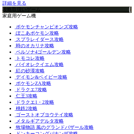
詳細を見る
攻略取扱いゲーム
家庭用ゲーム機
ポケモンチャンピオンズ攻略
ぽこあポケモン攻略
スプラレイダース攻略
時のオカリナ攻略
ペルソナ4ゴールデン攻略
トモコレ攻略
バイオレクイエム攻略
紅の砂漠攻略
デイモン&ベイビー攻略
ポケモンZA攻略
ドラクエ7攻略
仁王3攻略
ドラクエ1・2攻略
桃鉄2攻略
ゴーストオブヨウテイ攻略
メタルギアデルタ攻略
牧場物語 風のグランドバザール攻略
ドンキーコングバナンザ攻略