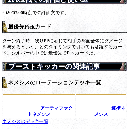
2020/03/06時点での評価文です。
最優先Pickカード
ターン終了時、残りPPに応じて相手の盤面全体にダメージ
を与えるという、どのタイミングで引いても活躍するカー
ド。シルバーの中では最優先でPickカードだ。
ブーストキッカーの関連記事
ネメシスのローテーションデッキ一覧
アーティファク
連携ネ
トネメシス
メシス
ネメシスのデッキ一覧