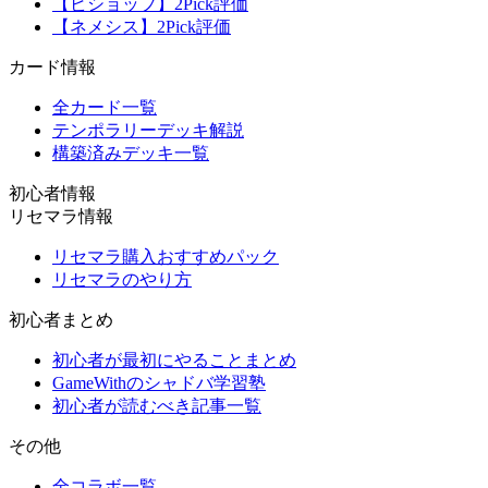
【ビショップ】2Pick評価
【ネメシス】2Pick評価
カード情報
全カード一覧
テンポラリーデッキ解説
構築済みデッキ一覧
初心者情報
リセマラ情報
リセマラ購入おすすめパック
リセマラのやり方
初心者まとめ
初心者が最初にやることまとめ
GameWithのシャドバ学習塾
初心者が読むべき記事一覧
その他
全コラボ一覧