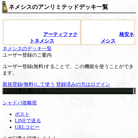
ネメシスのアンリミテッドデッキ一覧
アーティファク
格安ネ
トネメシス
メシス
ネメシスのデッキ一覧
ユーザー登録のご案内
ユーザー登録(無料)することで、この機能を使うことができ
ます。
新規登録(無料)して使う
登録済みの方はログイン
この記事を書いた人
シャドバ攻略班
ポスト
LINEで送る
URLコピー