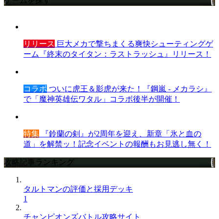
ゲームを探す
リリース
巨大メカで撃ちまくる爽快シューティングゲ
ーム『終末のタイタン：ラストラッシュ』リリース！
コラボ
ついに虎王＆影虎が来た！『鋼嵐 - メカラシ』
で「魔神英雄伝ワタル」コラボ後半が開催！
特集
『鈴蘭の剣』が2周年を迎え、新章「氷と血の
道」を解禁ッ！記念イベントの報酬もお見逃し無く！
攻略記事ランキング
タルトマンの評価と採用デッキ
1
チャンピオンズバトル攻略サイト