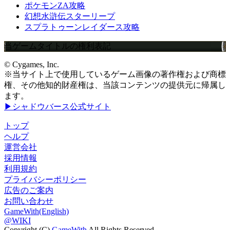
ポケモンZA攻略
幻想水滸伝スターリープ
スプラトゥーンレイダース攻略
当ゲームタイトルの権利表記
© Cygames, Inc.
※当サイト上で使用しているゲーム画像の著作権および商標
権、その他知的財産権は、当該コンテンツの提供元に帰属し
ます。
▶シャドウバース公式サイト
トップ
ヘルプ
運営会社
採用情報
利用規約
プライバシーポリシー
広告のご案内
お問い合わせ
GameWith(English)
@WIKI
Copyright (C)
GameWith
All Rights Reserved.