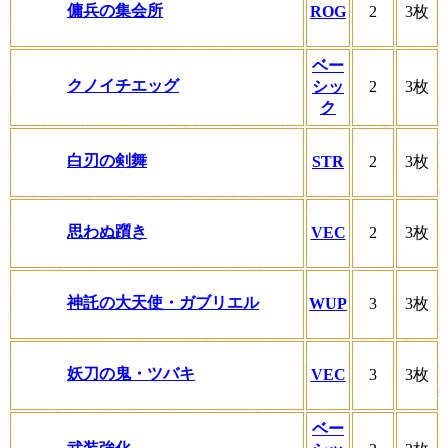
傭兵の集会所
ROG
2
3枚
ベー
クノイチエッグ
シッ
2
3枚
ク
白刃の剣舞
STR
2
3枚
思わぬ躓き
VEC
2
3枚
神託の大天使・ガブリエル
WUP
3
3枚
妖刀の鬼・ツバキ
VEC
3
3枚
ベー