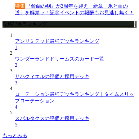
特集
『鈴蘭の剣』が2周年を迎え、新章「氷と血の
道」を解禁ッ！記念イベントの報酬もお見逃し無く！
攻略記事ランキング
アンリミテッド最強デッキランキング
1
ワンダーランドドリームズのカード一覧
2
サハクィエルの評価と採用デッキ
3
ローテーション最強デッキランキング｜タイムスリッ
プローテーション
4
スパルタクスの評価と採用デッキ
5
もっとみる