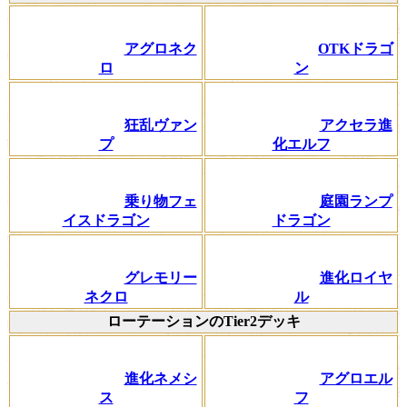
アグロネク
OTKドラゴ
ロ
ン
狂乱ヴァン
アクセラ進
プ
化エルフ
乗り物フェ
庭園ランプ
イスドラゴン
ドラゴン
グレモリー
進化ロイヤ
ネクロ
ル
ローテーションのTier2デッキ
進化ネメシ
アグロエル
ス
フ