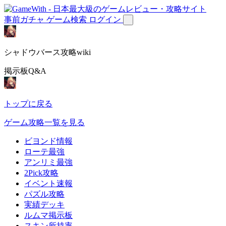
事前ガチャ
ゲーム検索
ログイン
シャドウバース攻略wiki
掲示板Q&A
トップに戻る
ゲーム攻略一覧を見る
ビヨンド情報
ローテ最強
アンリミ最強
2Pick攻略
イベント速報
パズル攻略
実績デッキ
ルムマ掲示板
スキン所持率