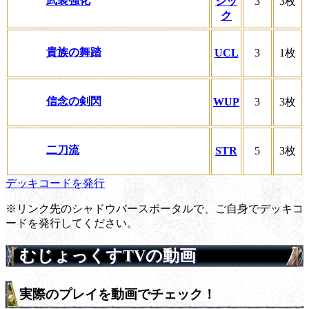
武装強化
シッ
3
3枚
ク
貴族の舞踏
UCL
3
1枚
信念の剣閃
WUP
3
3枚
二刀流
STR
5
3枚
デッキコードを発行
※リンク先のシャドウバースポータルで、ご自身でデッキコ
ードを発行してください。
むじょっくすTVの動画
実際のプレイを動画でチェック！