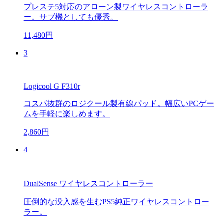
プレステ5対応のアローン製ワイヤレスコントローラ
ー。サブ機としても優秀。
11,480円
3
Logicool G F310r
コスパ抜群のロジクール製有線パッド。幅広いPCゲー
ムを手軽に楽しめます。
2,860円
4
DualSense ワイヤレスコントローラー
圧倒的な没入感を生むPS5純正ワイヤレスコントロー
ラー。