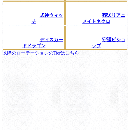
式神ウィッ
葬送リアニ
チ
メイトネクロ
ディスカー
守護ビショ
ドドラゴン
ップ
以降のローテーションのTierはこちら