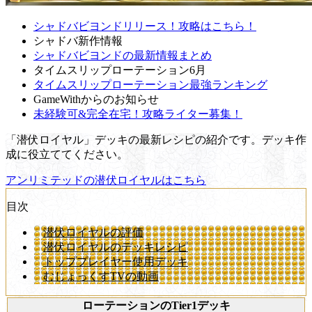
シャドバビヨンドリリース！攻略はこちら！
シャドバ新作情報
シャドバビヨンドの最新情報まとめ
タイムスリップローテーション6月
タイムスリップローテーション最強ランキング
GameWithからのお知らせ
未経験可&完全在宅！攻略ライター募集！
「潜伏ロイヤル」デッキの最新レシピの紹介です。デッキ作
成に役立ててください。
アンリミテッドの潜伏ロイヤルはこちら
目次
潜伏ロイヤルの評価
潜伏ロイヤルのデッキレシピ
トッププレイヤー使用デッキ
むじょっくすTVの動画
ローテーションのTier1デッキ