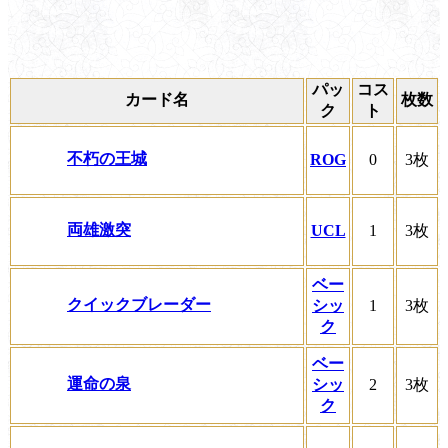
パッ
コス
カード名
枚数
ク
ト
不朽の王城
ROG
0
3枚
両雄激突
UCL
1
3枚
ベー
クイックブレーダー
シッ
1
3枚
ク
ベー
運命の泉
シッ
2
3枚
ク