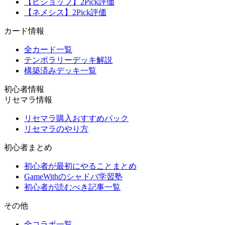
【ビショップ】2Pick評価
【ネメシス】2Pick評価
カード情報
全カード一覧
テンポラリーデッキ解説
構築済みデッキ一覧
初心者情報
リセマラ情報
リセマラ購入おすすめパック
リセマラのやり方
初心者まとめ
初心者が最初にやることまとめ
GameWithのシャドバ学習塾
初心者が読むべき記事一覧
その他
全コラボ一覧