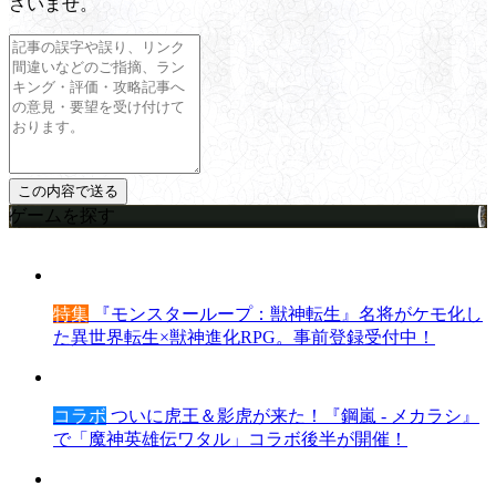
さいませ。
ゲームを探す
特集
『モンスターループ：獣神転生』名将がケモ化し
た異世界転生×獣神進化RPG。事前登録受付中！
コラボ
ついに虎王＆影虎が来た！『鋼嵐 - メカラシ』
で「魔神英雄伝ワタル」コラボ後半が開催！