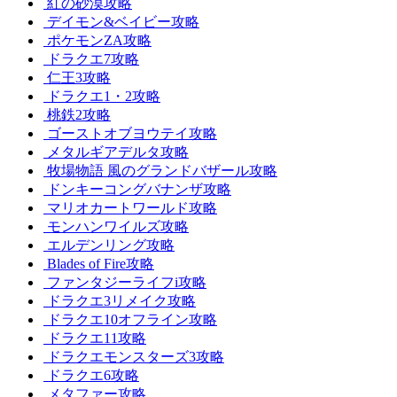
紅の砂漠攻略
デイモン&ベイビー攻略
ポケモンZA攻略
ドラクエ7攻略
仁王3攻略
ドラクエ1・2攻略
桃鉄2攻略
ゴーストオブヨウテイ攻略
メタルギアデルタ攻略
牧場物語 風のグランドバザール攻略
ドンキーコングバナンザ攻略
マリオカートワールド攻略
モンハンワイルズ攻略
エルデンリング攻略
Blades of Fire攻略
ファンタジーライフi攻略
ドラクエ3リメイク攻略
ドラクエ10オフライン攻略
ドラクエ11攻略
ドラクエモンスターズ3攻略
ドラクエ6攻略
メタファー攻略