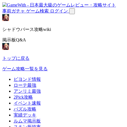
事前ガチャ
ゲーム検索
ログイン
シャドウバース攻略wiki
掲示板Q&A
トップに戻る
ゲーム攻略一覧を見る
ビヨンド情報
ローテ最強
アンリミ最強
2Pick攻略
イベント速報
パズル攻略
実績デッキ
ルムマ掲示板
スキン所持率