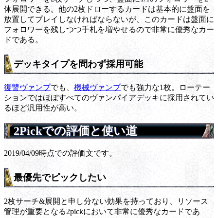
体展開できる。他の2枚ドローするカードは基本的に盤面を
放置してプレイしなければならないが、このカードは盤面に
フォロワーを残しつつ手札を増やせるので非常に優秀なカー
ドである。
デッキタイプを問わず採用可能
復讐ヴァンプ
でも、
機械ヴァンプ
でも強力な1枚。ローテー
ションではほぼすべてのヴァンパイアデッキに採用されてい
るほど汎用性が高い。
2Pickでの評価と使い道
2019/04/09時点での評価文です。
最優先でピックしたい
2枚サーチ&展開と申し分ない効果を持っており、リソース
管理が重要となる2pickにおいて非常に優秀なカードであ