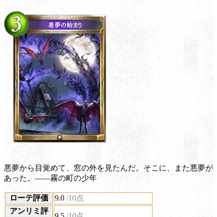
悪夢から目覚めて、窓の外を見たんだ。そこに、また悪夢が
あった。――霧の町の少年
ローテ評価
9.0
/10点
アンリミ評
9.5
/10点