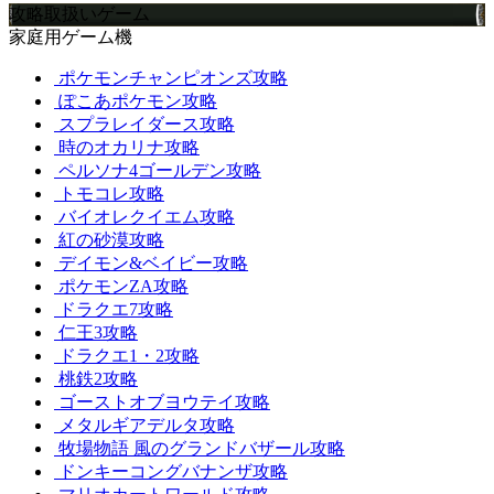
攻略取扱いゲーム
家庭用ゲーム機
ポケモンチャンピオンズ攻略
ぽこあポケモン攻略
スプラレイダース攻略
時のオカリナ攻略
ペルソナ4ゴールデン攻略
トモコレ攻略
バイオレクイエム攻略
紅の砂漠攻略
デイモン&ベイビー攻略
ポケモンZA攻略
ドラクエ7攻略
仁王3攻略
ドラクエ1・2攻略
桃鉄2攻略
ゴーストオブヨウテイ攻略
メタルギアデルタ攻略
牧場物語 風のグランドバザール攻略
ドンキーコングバナンザ攻略