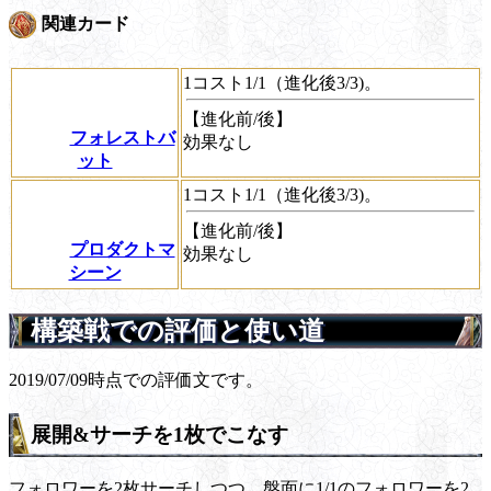
関連カード
1コスト1/1（進化後3/3)。
【進化前/後】
フォレストバ
効果なし
ット
1コスト1/1（進化後3/3)。
【進化前/後】
プロダクトマ
効果なし
シーン
構築戦での評価と使い道
2019/07/09時点での評価文です。
展開&サーチを1枚でこなす
フォロワーを2枚サーチしつつ、盤面に1/1のフォロワーを2