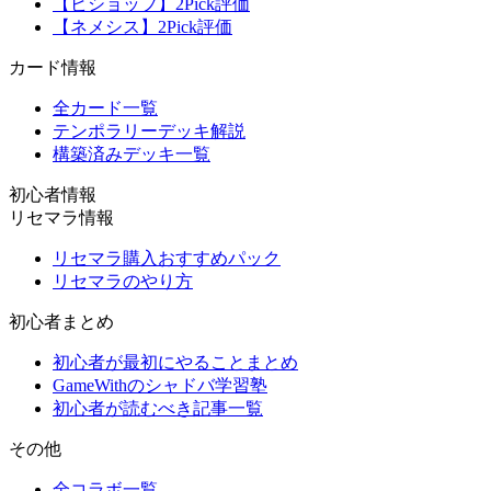
【ビショップ】2Pick評価
【ネメシス】2Pick評価
カード情報
全カード一覧
テンポラリーデッキ解説
構築済みデッキ一覧
初心者情報
リセマラ情報
リセマラ購入おすすめパック
リセマラのやり方
初心者まとめ
初心者が最初にやることまとめ
GameWithのシャドバ学習塾
初心者が読むべき記事一覧
その他
全コラボ一覧