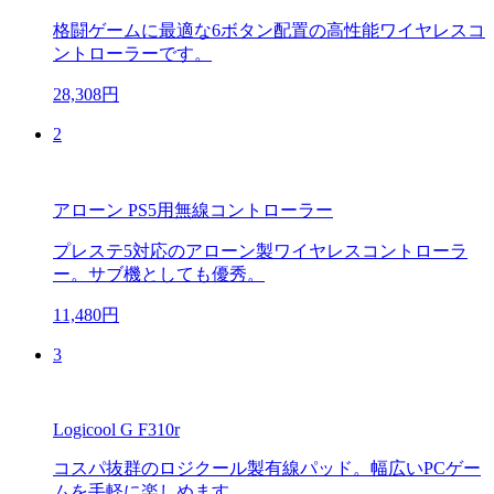
格闘ゲームに最適な6ボタン配置の高性能ワイヤレスコ
ントローラーです。
28,308円
2
アローン PS5用無線コントローラー
プレステ5対応のアローン製ワイヤレスコントローラ
ー。サブ機としても優秀。
11,480円
3
Logicool G F310r
コスパ抜群のロジクール製有線パッド。幅広いPCゲー
ムを手軽に楽しめます。