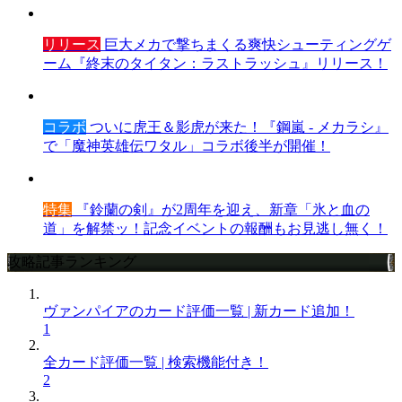
リリース
巨大メカで撃ちまくる爽快シューティングゲ
ーム『終末のタイタン：ラストラッシュ』リリース！
コラボ
ついに虎王＆影虎が来た！『鋼嵐 - メカラシ』
で「魔神英雄伝ワタル」コラボ後半が開催！
特集
『鈴蘭の剣』が2周年を迎え、新章「氷と血の
道」を解禁ッ！記念イベントの報酬もお見逃し無く！
攻略記事ランキング
ヴァンパイアのカード評価一覧 | 新カード追加！
1
全カード評価一覧 | 検索機能付き！
2