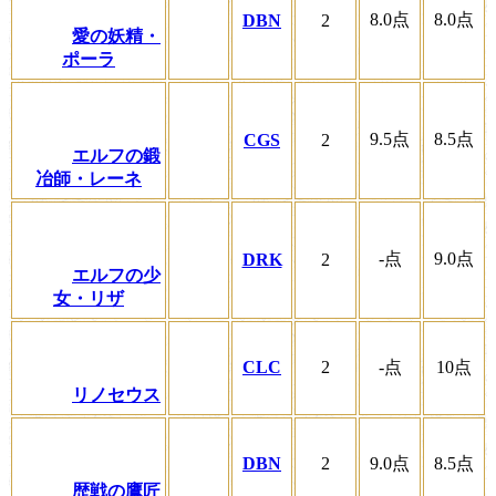
8.0
点
8.0
点
DBN
2
愛の妖精・
ポーラ
9.5
点
8.5
点
CGS
2
エルフの鍛
冶師・レーネ
-
点
9.0
点
DRK
2
エルフの少
女・リザ
CLC
2
-
点
10
点
リノセウス
DBN
2
9.0
点
8.5
点
歴戦の鷹匠