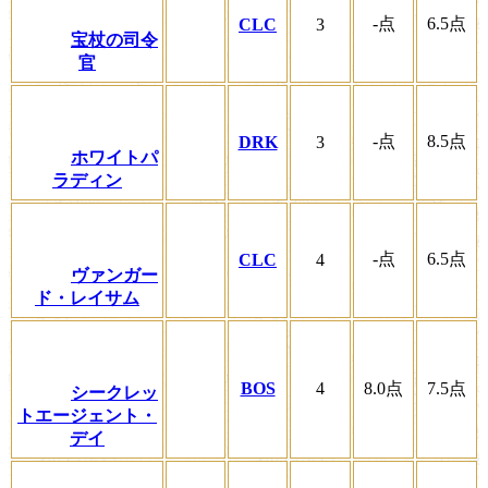
-
点
6.5
点
CLC
3
宝杖の司令
官
-
点
8.5
点
DRK
3
ホワイトパ
ラディン
-
点
6.5
点
CLC
4
ヴァンガー
ド・レイサム
BOS
4
8.0
点
7.5
点
シークレッ
トエージェント・
デイ