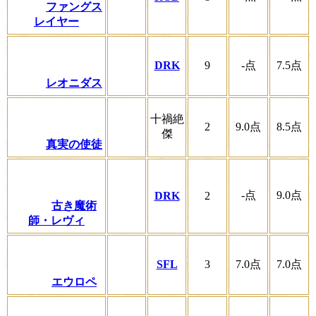
ファングス
レイヤー
DRK
9
-
点
7.5
点
レオニダス
十禍絶
2
9.0
点
8.5
点
傑
真実の使徒
-
点
9.0
点
DRK
2
古き魔術
師・レヴィ
SFL
3
7.0
点
7.0
点
エウロペ