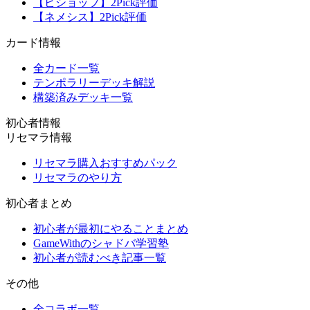
【ビショップ】2Pick評価
【ネメシス】2Pick評価
カード情報
全カード一覧
テンポラリーデッキ解説
構築済みデッキ一覧
初心者情報
リセマラ情報
リセマラ購入おすすめパック
リセマラのやり方
初心者まとめ
初心者が最初にやることまとめ
GameWithのシャドバ学習塾
初心者が読むべき記事一覧
その他
全コラボ一覧