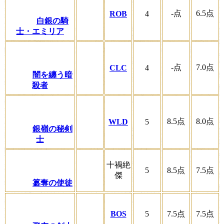
-
点
6.5
点
ROB
4
白銀の騎
士・エミリア
-
点
7.0
点
CLC
4
闇を纏う暗
殺者
8.5
点
8.0
点
WLD
5
銀嶺の秘剣
士
十禍絶
5
8.5
点
7.5
点
傑
簒奪の使徒
BOS
5
7.5
点
7.5
点