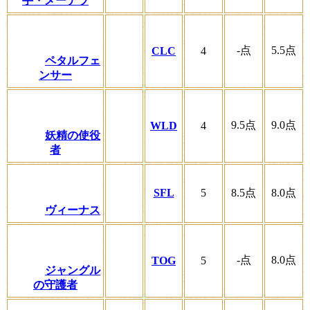
手・メーテラ
-
点
5.5
点
CLC
4
ペタルフェ
ンサー
9.5
点
9.0
点
WLD
4
妖精の使役
者
SFL
5
8.5
点
8.0
点
ヴィーナス
-
点
8.0
点
TOG
5
ジャングル
の守護者