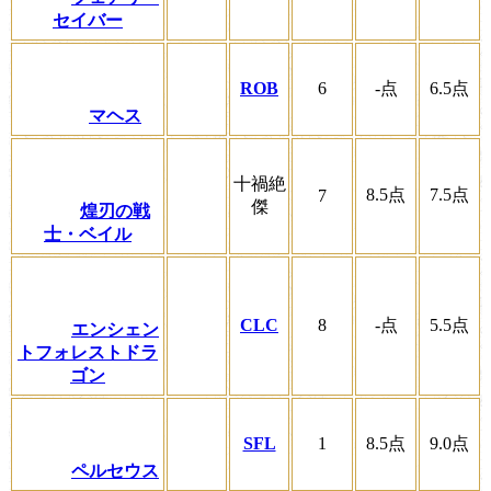
セイバー
ROB
6
-
点
6.5
点
マヘス
十禍絶
8.5
点
7.5
点
7
傑
煌刃の戦
士・ベイル
CLC
8
-
点
5.5
点
エンシェン
トフォレストドラ
ゴン
SFL
1
8.5
点
9.0
点
ペルセウス