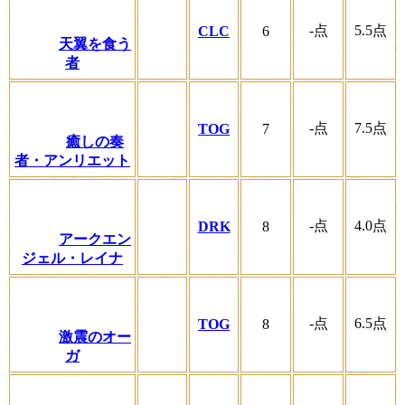
-
点
5.5
点
CLC
6
天翼を食う
者
-
点
7.5
点
TOG
7
癒しの奏
者・アンリエット
-
点
4.0
点
DRK
8
アークエン
ジェル・レイナ
-
点
6.5
点
TOG
8
激震のオー
ガ