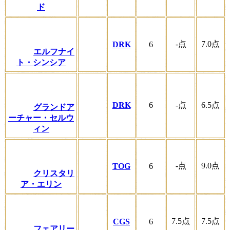
ド
-
点
7.0
点
DRK
6
エルフナイ
ト・シンシア
DRK
6
-
点
6.5
点
グランドア
ーチャー・セルウ
ィン
-
点
9.0
点
TOG
6
クリスタリ
ア・エリン
7.5
点
7.5
点
CGS
6
フェアリー