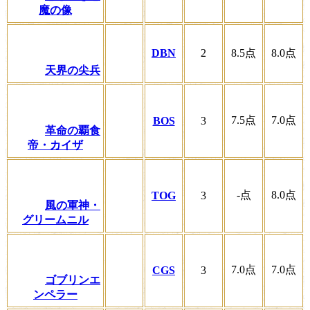
魔の像
DBN
2
8.5
点
8.0
点
天界の尖兵
7.5
点
7.0
点
BOS
3
革命の覇食
帝・カイザ
-
点
8.0
点
TOG
3
風の軍神・
グリームニル
7.0
点
7.0
点
CGS
3
ゴブリンエ
ンペラー