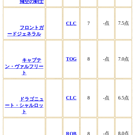
飛空の剣士
-
点
7.5
点
CLC
7
フロントガ
ードジェネラル
TOG
8
-
点
7.0
点
キャプテ
ン・ヴァルフリー
ト
CLC
8
-
点
6.5
点
ドラゴニュ
ート・シャルロッ
ト
-
点
8.0
点
ROB
8