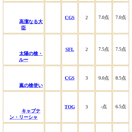
7.0
点
7.0
点
CGS
2
高潔なる大
臣
7.5
点
7.5
点
SFL
2
太陽の槍・
ルー
CGS
3
9.0
点
8.5
点
嵐の槍使い
-
点
6.5
点
TOG
3
キャプテ
ン・リーシャ