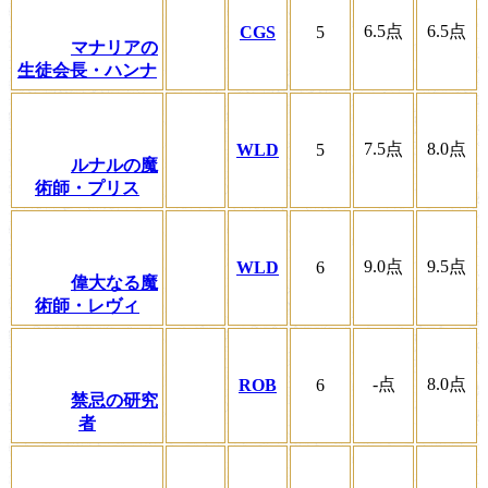
6.5
点
6.5
点
CGS
5
マナリアの
生徒会長・ハンナ
7.5
点
8.0
点
WLD
5
ルナルの魔
術師・プリス
9.0
点
9.5
点
WLD
6
偉大なる魔
術師・レヴィ
-
点
8.0
点
ROB
6
禁忌の研究
者