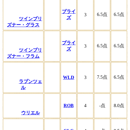
プライ
6.5
点
6.5
点
3
ズ
ツインプリ
ズナー・グラス
プライ
6.5
点
6.5
点
3
ズ
ツインプリ
ズナー・フラム
7.5
点
6.5
点
WLD
3
ラプンツェ
ル
ROB
4
-
点
8.0
点
ウリエル