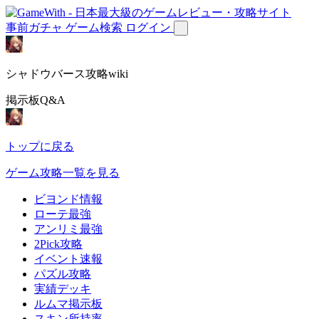
事前ガチャ
ゲーム検索
ログイン
シャドウバース攻略wiki
掲示板Q&A
トップに戻る
ゲーム攻略一覧を見る
ビヨンド情報
ローテ最強
アンリミ最強
2Pick攻略
イベント速報
パズル攻略
実績デッキ
ルムマ掲示板
スキン所持率