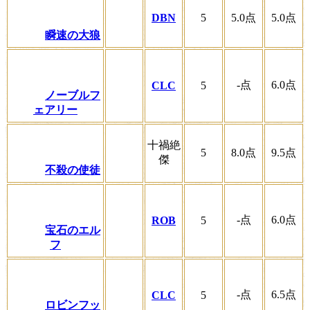
DBN
5
5.0
点
5.0
点
瞬速の大狼
-
点
6.0
点
CLC
5
ノーブルフ
ェアリー
十禍絶
5
8.0
点
9.5
点
傑
不殺の使徒
-
点
6.0
点
ROB
5
宝石のエル
フ
-
点
6.5
点
CLC
5
ロビンフッ