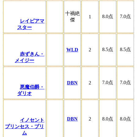
十禍絶
8.0
点
7.0
点
1
傑
レイピアマ
スター
8.5
点
8.5
点
WLD
2
赤ずきん・
メイジー
7.0
点
7.0
点
DBN
2
悪魔伯爵・
ダリオ
DBN
2
8.0
点
8.0
点
イノセント
プリンセス・プリ
ム