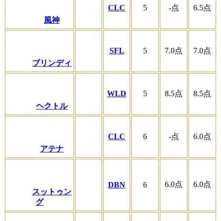
CLC
5
-
点
6.5
点
風神
SFL
5
7.0
点
7.0
点
ブリンディ
WLD
5
8.5
点
8.5
点
ヘクトル
CLC
6
-
点
6.0
点
アテナ
6.0
点
6.0
点
DBN
6
スットゥン
グ