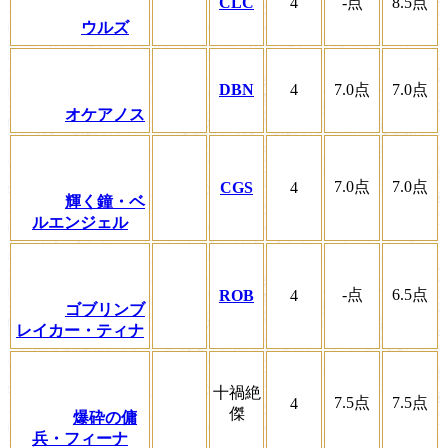
CLC
4
-
点
8.5
点
ウルズ
DBN
4
7.0
点
7.0
点
オケアノス
7.0
点
7.0
点
CGS
4
輝く鐘・ベ
ルエンジェル
-
点
6.5
点
ROB
4
ゴブリンブ
レイカー・ティナ
十禍絶
7.5
点
7.5
点
4
傑
爆砕の傭
兵・フィーナ