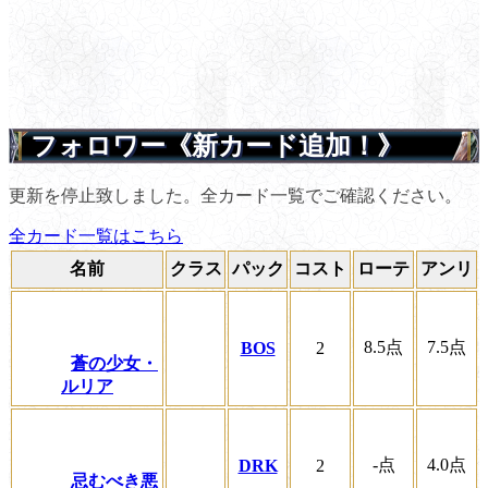
フォロワー《新カード追加！》
更新を停止致しました。全カード一覧でご確認ください。
全カード一覧はこちら
名前
クラス
パック
コスト
ローテ
アンリ
8.5
点
7.5
点
BOS
2
蒼の少女・
ルリア
-
点
4.0
点
DRK
2
忌むべき悪