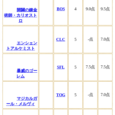
BOS
4
9.0
点
9.5
点
開闢の錬金
術師・カリオスト
ロ
-
点
7.0
点
CLC
5
エンシェン
トアルケミスト
7.5
点
7.5
点
SFL
5
暴威のゴー
レム
-
点
7.0
点
TOG
5
マジカルガ
ール・メルヴィ