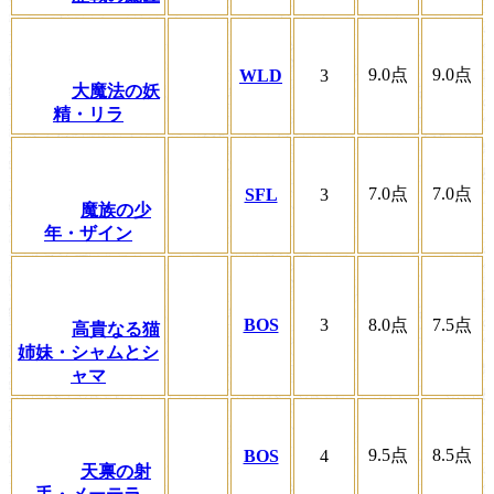
9.0
点
9.0
点
WLD
3
大魔法の妖
精・リラ
7.0
点
7.0
点
SFL
3
魔族の少
年・ザイン
BOS
3
8.0
点
7.5
点
高貴なる猫
姉妹・シャムとシ
ャマ
9.5
点
8.5
点
BOS
4
天禀の射