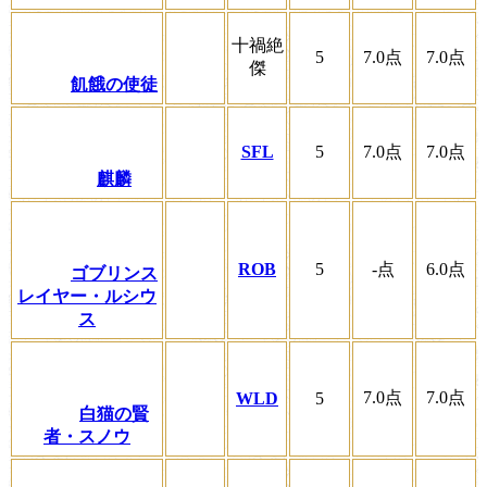
十禍絶
5
7.0
点
7.0
点
傑
飢餓の使徒
SFL
5
7.0
点
7.0
点
麒麟
ROB
5
-
点
6.0
点
ゴブリンス
レイヤー・ルシウ
ス
7.0
点
7.0
点
WLD
5
白猫の賢
者・スノウ