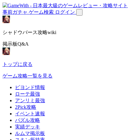
事前ガチャ
ゲーム検索
ログイン
シャドウバース攻略wiki
掲示板Q&A
トップに戻る
ゲーム攻略一覧を見る
ビヨンド情報
ローテ最強
アンリミ最強
2Pick攻略
イベント速報
パズル攻略
実績デッキ
ルムマ掲示板
スキン所持率