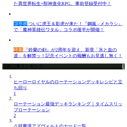
た異世界転生×獣神進化RPG。事前登録受付中！
コラボ
ついに虎王＆影虎が来た！『鋼嵐 - メカラシ』
で「魔神英雄伝ワタル」コラボ後半が開催！
特集
『鈴蘭の剣』が2周年を迎え、新章「氷と血の
道」を解禁ッ！記念イベントの報酬もお見逃し無く！
攻略記事ランキング
ヒーローロイヤルのローテーションデッキレシピと立
ち回り
1
ローテーション最強デッキランキング｜タイムスリッ
プローテーション
2
八獄魔境アズヴォルトのカード一覧