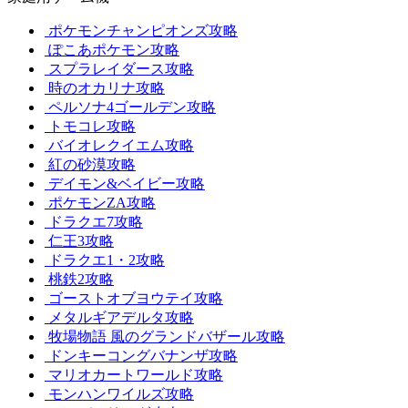
ポケモンチャンピオンズ攻略
ぽこあポケモン攻略
スプラレイダース攻略
時のオカリナ攻略
ペルソナ4ゴールデン攻略
トモコレ攻略
バイオレクイエム攻略
紅の砂漠攻略
デイモン&ベイビー攻略
ポケモンZA攻略
ドラクエ7攻略
仁王3攻略
ドラクエ1・2攻略
桃鉄2攻略
ゴーストオブヨウテイ攻略
メタルギアデルタ攻略
牧場物語 風のグランドバザール攻略
ドンキーコングバナンザ攻略
マリオカートワールド攻略
モンハンワイルズ攻略