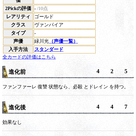
価
2Pickの評価
-
/10点
レアリティ
ゴールド
クラス
ヴァンパイア
タイプ
-
声優
緑川光
（声優一覧）
入手方法
スタンダード
全カードの評価はこちら
4
2
5
進化前
ファンファーレ
復讐
状態なら、
必殺
と
ドレイン
を持つ。
4
4
7
進化後
効果なし