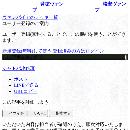
背徳ヴァン
格安ヴァン
プ
プ
ヴァンパイアのデッキ一覧
ユーザー登録のご案内
ユーザー登録(無料)することで、この機能を使うことができ
ます。
新規登録(無料)して使う
登録済みの方はログイン
この記事を書いた人
シャドバ攻略班
ポスト
LINEで送る
URLコピー
この記事を評価しよう！
イマイチ
いいね
指摘する
いただいた内容は担当者が確認のうえ、順次対応いたしま