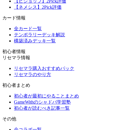
【ビショップ】2Pick評価
【ネメシス】2Pick評価
カード情報
全カード一覧
テンポラリーデッキ解説
構築済みデッキ一覧
初心者情報
リセマラ情報
リセマラ購入おすすめパック
リセマラのやり方
初心者まとめ
初心者が最初にやることまとめ
GameWithのシャドバ学習塾
初心者が読むべき記事一覧
その他
全コラボ一覧