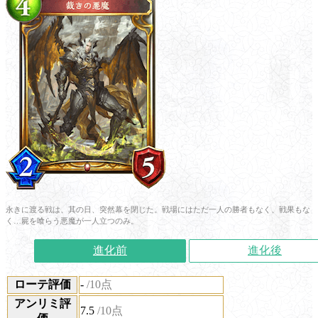
永きに渡る戦は、其の日、突然幕を閉じた。戦場にはただ一人の勝者もなく、戦果もな
く…屍を喰らう悪魔が一人立つのみ。
進化前
進化後
ローテ評価
-
/10点
アンリミ評
7.5
/10点