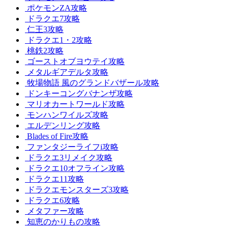
ポケモンZA攻略
ドラクエ7攻略
仁王3攻略
ドラクエ1・2攻略
桃鉄2攻略
ゴーストオブヨウテイ攻略
メタルギアデルタ攻略
牧場物語 風のグランドバザール攻略
ドンキーコングバナンザ攻略
マリオカートワールド攻略
モンハンワイルズ攻略
エルデンリング攻略
Blades of Fire攻略
ファンタジーライフi攻略
ドラクエ3リメイク攻略
ドラクエ10オフライン攻略
ドラクエ11攻略
ドラクエモンスターズ3攻略
ドラクエ6攻略
メタファー攻略
知恵のかりもの攻略