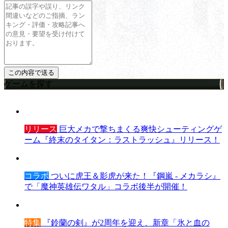
ゲームを探す
リリース
巨大メカで撃ちまくる爽快シューティングゲ
ーム『終末のタイタン：ラストラッシュ』リリース！
コラボ
ついに虎王＆影虎が来た！『鋼嵐 - メカラシ』
で「魔神英雄伝ワタル」コラボ後半が開催！
特集
『鈴蘭の剣』が2周年を迎え、新章「氷と血の