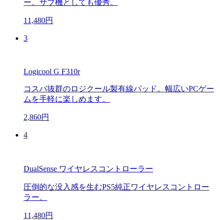
ー。サブ機としても優秀。
11,480円
3
Logicool G F310r
コスパ抜群のロジクール製有線パッド。幅広いPCゲー
ムを手軽に楽しめます。
2,860円
4
DualSense ワイヤレスコントローラー
圧倒的な没入感を生むPS5純正ワイヤレスコントロー
ラー。
11,480円