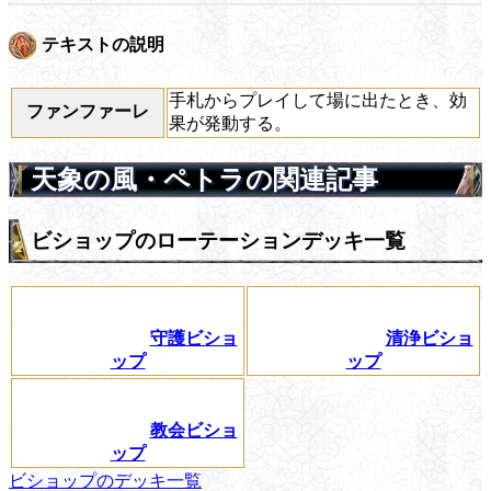
テキストの説明
手札からプレイして場に出たとき、効
ファンファーレ
果が発動する。
天象の風・ペトラの関連記事
ビショップのローテーションデッキ一覧
守護ビショ
清浄ビショ
ップ
ップ
教会ビショ
ップ
ビショップのデッキ一覧