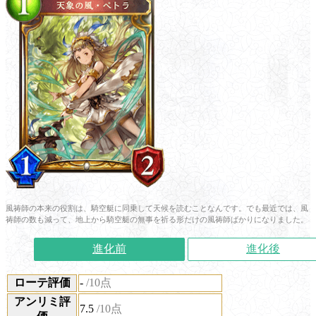
風祷師の本来の役割は、騎空艇に同乗して天候を読むことなんです。でも最近では、風
祷師の数も減って、地上から騎空艇の無事を祈る形だけの風祷師ばかりになりました。
進化前
進化後
ローテ評価
-
/10点
アンリミ評
7.5
/10点