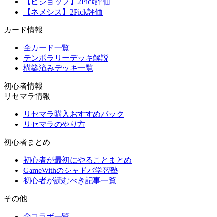
【ビショップ】2Pick評価
【ネメシス】2Pick評価
カード情報
全カード一覧
テンポラリーデッキ解説
構築済みデッキ一覧
初心者情報
リセマラ情報
リセマラ購入おすすめパック
リセマラのやり方
初心者まとめ
初心者が最初にやることまとめ
GameWithのシャドバ学習塾
初心者が読むべき記事一覧
その他
全コラボ一覧