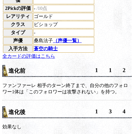
価
2Pickの評価
-
/10点
レアリティ
ゴールド
クラス
ビショップ
タイプ
-
声優
桑島法子
（声優一覧）
入手方法
蒼空の騎士
全カードの評価はこちら
1
1
2
進化前
ファンファーレ
相手のターン終了まで、自分の他のフォロ
ワー1体は「このフォロワーは攻撃されない」を持つ。
1
3
4
進化後
効果なし