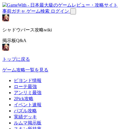
事前ガチャ
ゲーム検索
ログイン
シャドウバース攻略wiki
掲示板Q&A
トップに戻る
ゲーム攻略一覧を見る
ビヨンド情報
ローテ最強
アンリミ最強
2Pick攻略
イベント速報
パズル攻略
実績デッキ
ルムマ掲示板
スキン所持率