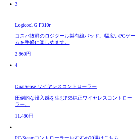
3
Logicool G F310r
コスパ抜群のロジクール製有線パッド。幅広いPCゲー
ムを手軽に楽しめます。
2,860円
4
DualSense ワイヤレスコントローラー
圧倒的な没入感を生むPS5純正ワイヤレスコントロー
ラー。
11,480円
PC/Steamコントローラーおすすめ20選はこちら