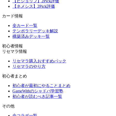
【ビショップ】2Pick評価
【ネメシス】2Pick評価
カード情報
全カード一覧
テンポラリーデッキ解説
構築済みデッキ一覧
初心者情報
リセマラ情報
リセマラ購入おすすめパック
リセマラのやり方
初心者まとめ
初心者が最初にやることまとめ
GameWithのシャドバ学習塾
初心者が読むべき記事一覧
その他
全コラボ一覧