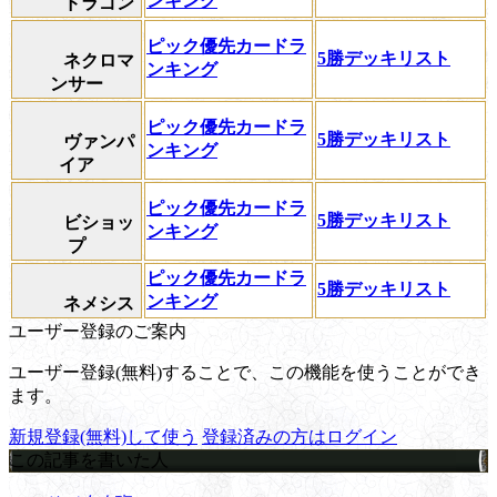
ンキング
ドラゴン
ピック優先カードラ
5勝デッキリスト
ネクロマ
ンキング
ンサー
ピック優先カードラ
5勝デッキリスト
ヴァンパ
ンキング
イア
ピック優先カードラ
5勝デッキリスト
ビショッ
ンキング
プ
ピック優先カードラ
5勝デッキリスト
ンキング
ネメシス
ユーザー登録のご案内
ユーザー登録(無料)することで、この機能を使うことができ
ます。
新規登録(無料)して使う
登録済みの方はログイン
この記事を書いた人