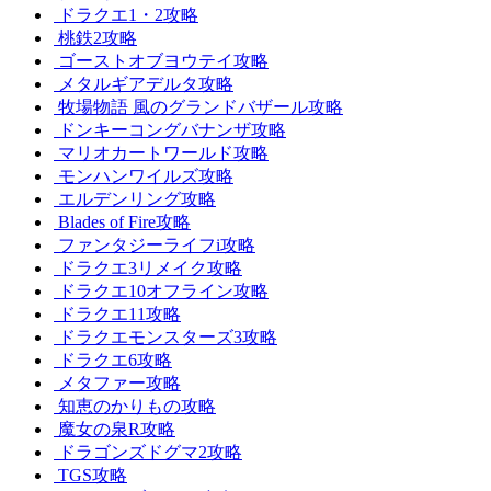
ドラクエ1・2攻略
桃鉄2攻略
ゴーストオブヨウテイ攻略
メタルギアデルタ攻略
牧場物語 風のグランドバザール攻略
ドンキーコングバナンザ攻略
マリオカートワールド攻略
モンハンワイルズ攻略
エルデンリング攻略
Blades of Fire攻略
ファンタジーライフi攻略
ドラクエ3リメイク攻略
ドラクエ10オフライン攻略
ドラクエ11攻略
ドラクエモンスターズ3攻略
ドラクエ6攻略
メタファー攻略
知恵のかりもの攻略
魔女の泉R攻略
ドラゴンズドグマ2攻略
TGS攻略