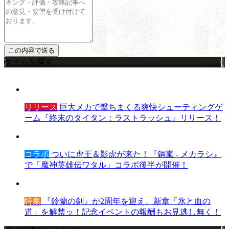
ゲームを探す
リリース
巨大メカで撃ちまくる爽快シューティングゲ
ーム『終末のタイタン：ラストラッシュ』リリース！
コラボ
ついに虎王＆影虎が来た！『鋼嵐 - メカラシ』
で「魔神英雄伝ワタル」コラボ後半が開催！
特集
『鈴蘭の剣』が2周年を迎え、新章「氷と血の
道」を解禁ッ！記念イベントの報酬もお見逃し無く！