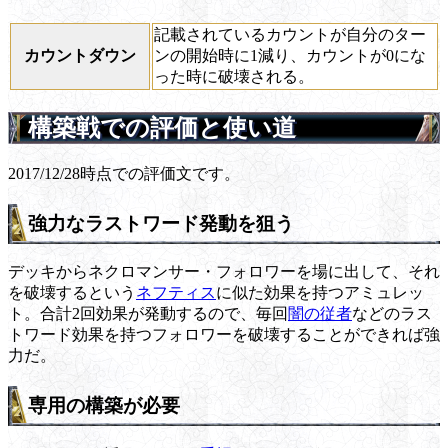
記載されているカウントが自分のター
カウントダウン
ンの開始時に1減り、カウントが0にな
った時に破壊される。
構築戦での評価と使い道
2017/12/28時点での評価文です。
強力なラストワード発動を狙う
デッキからネクロマンサー・フォロワーを場に出して、それ
を破壊するという
ネフティス
に似た効果を持つアミュレッ
ト。合計2回効果が発動するので、毎回
闇の従者
などのラス
トワード効果を持つフォロワーを破壊することができれば強
力だ。
専用の構築が必要