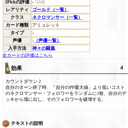
2Pickの評価
-
/10点
レアリティ
ゴールド（一覧）
クラス
ネクロマンサー（一覧）
カード種類
アミュレット
タイプ
-
声優
-
（声優一覧）
入手方法
神々の騒嵐
全カードの評価はこちら
4
効果
カウントダウン
2
自分のターン終了時、「自分のPP最大値」より低いコスト
のネクロマンサー・フォロワーをランダムに1枚、自分のデ
ッキから場に出し、そのフォロワーを破壊する。
テキストの説明