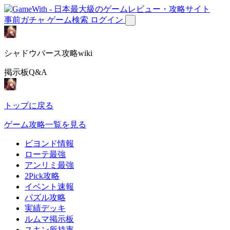
事前ガチャ
ゲーム検索
ログイン
シャドウバース攻略wiki
掲示板Q&A
トップに戻る
ゲーム攻略一覧を見る
ビヨンド情報
ローテ最強
アンリミ最強
2Pick攻略
イベント速報
パズル攻略
実績デッキ
ルムマ掲示板
スキン所持率