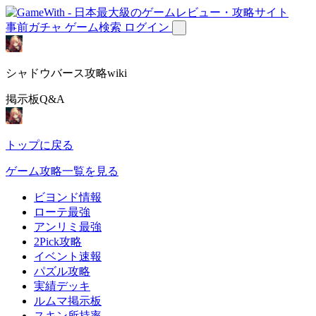
事前ガチャ
ゲーム検索
ログイン
シャドウバース攻略wiki
掲示板Q&A
トップに戻る
ゲーム攻略一覧を見る
ビヨンド情報
ローテ最強
アンリミ最強
2Pick攻略
イベント速報
パズル攻略
実績デッキ
ルムマ掲示板
スキン所持率