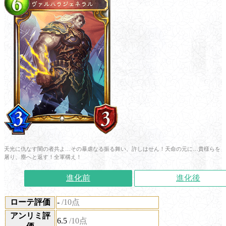
天光に仇なす闇の者共よ…その暴虐なる振る舞い、許しはせん！天命の元に…貴様らを
屠り、塵へと返す！全軍構え！
進化前
進化後
ローテ評価
-
/10点
アンリミ評
6.5
/10点