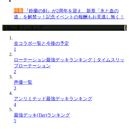
特集
『鈴蘭の剣』が2周年を迎え、新章「氷と血の
道」を解禁ッ！記念イベントの報酬もお見逃し無く！
攻略記事ランキング
全コラボ一覧と今後の予定
1
ローテーション最強デッキランキング｜タイムスリッ
プローテーション
2
声優一覧
3
アンリミテッド最強デッキランキング
4
最強デッキ(Tier)ランキング
5