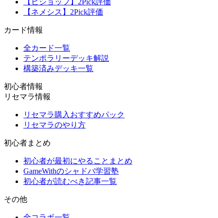
【ビショップ】2Pick評価
【ネメシス】2Pick評価
カード情報
全カード一覧
テンポラリーデッキ解説
構築済みデッキ一覧
初心者情報
リセマラ情報
リセマラ購入おすすめパック
リセマラのやり方
初心者まとめ
初心者が最初にやることまとめ
GameWithのシャドバ学習塾
初心者が読むべき記事一覧
その他
全コラボ一覧