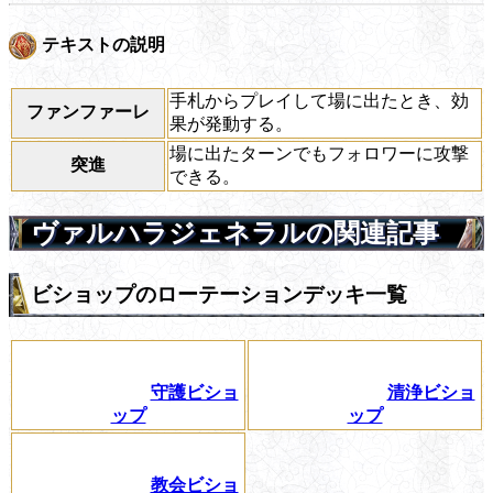
テキストの説明
手札からプレイして場に出たとき、効
ファンファーレ
果が発動する。
場に出たターンでもフォロワーに攻撃
突進
できる。
ヴァルハラジェネラルの関連記事
ビショップのローテーションデッキ一覧
守護ビショ
清浄ビショ
ップ
ップ
教会ビショ