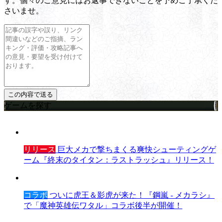
す。個々のご意見にはお返事できないことを予めご了承くだ
さいませ。
ゲームを探す
リリース
巨大メカで撃ちまくる爽快シューティングゲ
ーム『終末のタイタン：ラストラッシュ』リリース！
コラボ
ついに虎王＆影虎が来た！『鋼嵐 - メカラシ』
で「魔神英雄伝ワタル」コラボ後半が開催！