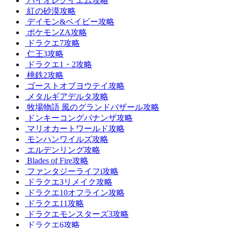
バイオレクイエム攻略
紅の砂漠攻略
デイモン&ベイビー攻略
ポケモンZA攻略
ドラクエ7攻略
仁王3攻略
ドラクエ1・2攻略
桃鉄2攻略
ゴーストオブヨウテイ攻略
メタルギアデルタ攻略
牧場物語 風のグランドバザール攻略
ドンキーコングバナンザ攻略
マリオカートワールド攻略
モンハンワイルズ攻略
エルデンリング攻略
Blades of Fire攻略
ファンタジーライフi攻略
ドラクエ3リメイク攻略
ドラクエ10オフライン攻略
ドラクエ11攻略
ドラクエモンスターズ3攻略
ドラクエ6攻略