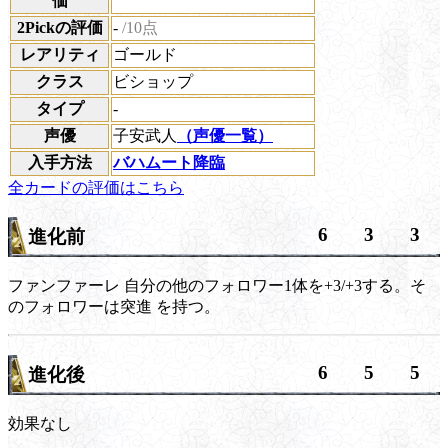
価
2Pickの評価
-
/10点
レアリティ
ゴールド
クラス
ビショップ
タイプ
-
声優
子安武人
（声優一覧）
入手方法
バハムート降臨
全カードの評価はこちら
6
3
3
進化前
ファンファーレ
自分の他のフォロワー1体を+3/+3する。そ
のフォロワーは
突進
を持つ。
6
5
5
進化後
効果なし