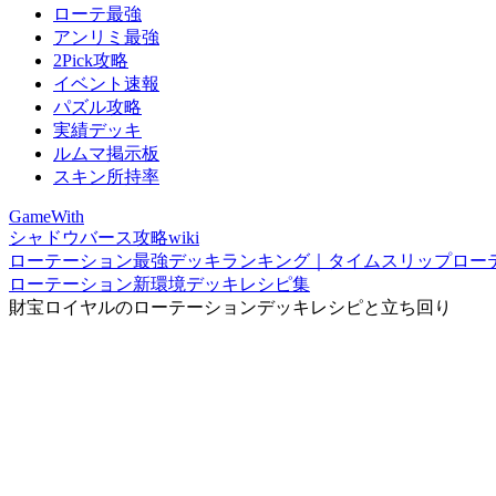
ローテ最強
アンリミ最強
2Pick攻略
イベント速報
パズル攻略
実績デッキ
ルムマ掲示板
スキン所持率
GameWith
シャドウバース攻略wiki
ローテーション最強デッキランキング｜タイムスリップロー
ローテーション新環境デッキレシピ集
財宝ロイヤルのローテーションデッキレシピと立ち回り