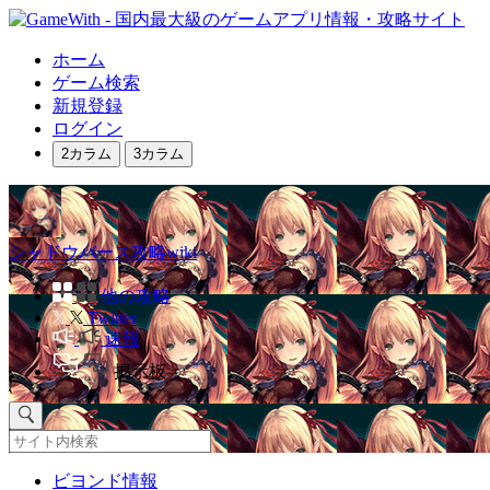
ホーム
ゲーム検索
新規登録
ログイン
2カラム
3カラム
シャドウバース攻略wiki
他の攻略
Twitter
速報
掲示板
ビヨンド情報