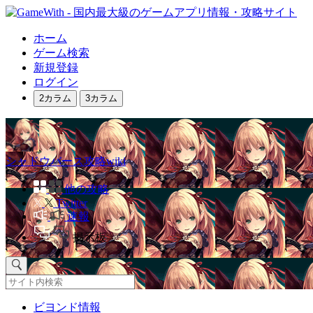
ホーム
ゲーム検索
新規登録
ログイン
2カラム
3カラム
シャドウバース攻略wiki
他の攻略
Twitter
速報
掲示板
ビヨンド情報