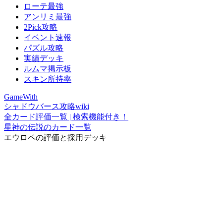
ローテ最強
アンリミ最強
2Pick攻略
イベント速報
パズル攻略
実績デッキ
ルムマ掲示板
スキン所持率
GameWith
シャドウバース攻略wiki
全カード評価一覧 | 検索機能付き！
星神の伝説のカード一覧
エウロペの評価と採用デッキ