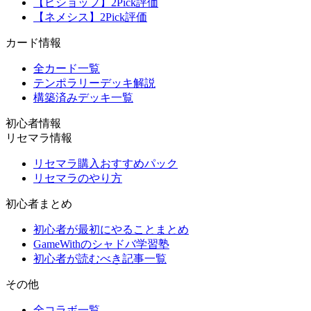
【ビショップ】2Pick評価
【ネメシス】2Pick評価
カード情報
全カード一覧
テンポラリーデッキ解説
構築済みデッキ一覧
初心者情報
リセマラ情報
リセマラ購入おすすめパック
リセマラのやり方
初心者まとめ
初心者が最初にやることまとめ
GameWithのシャドバ学習塾
初心者が読むべき記事一覧
その他
全コラボ一覧