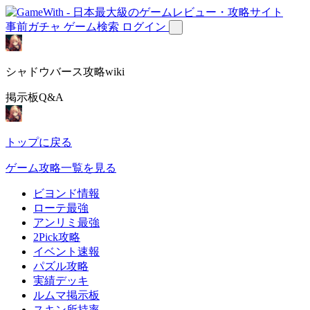
事前ガチャ
ゲーム検索
ログイン
シャドウバース攻略wiki
掲示板Q&A
トップに戻る
ゲーム攻略一覧を見る
ビヨンド情報
ローテ最強
アンリミ最強
2Pick攻略
イベント速報
パズル攻略
実績デッキ
ルムマ掲示板
スキン所持率