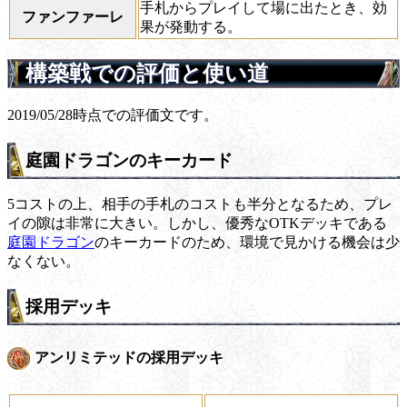
手札からプレイして場に出たとき、効
ファンファーレ
果が発動する。
構築戦での評価と使い道
2019/05/28時点での評価文です。
庭園ドラゴンのキーカード
5コストの上、相手の手札のコストも半分となるため、プレ
イの隙は非常に大きい。しかし、優秀なOTKデッキである
庭園ドラゴン
のキーカードのため、環境で見かける機会は少
なくない。
採用デッキ
アンリミテッドの採用デッキ