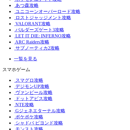
あつ森攻略
ユニコーンオーバーロード攻略
ロストジャッジメント攻略
VALORANT攻略
バルダーズゲート3攻略
LET IT DIE: INFERNO攻略
ARC Raiders攻略
サブノーティカ2攻略
一覧を見る
スマホゲーム
スマグロ攻略
デジモンUP攻略
ヴァンピール攻略
ドットアビス攻略
NTE攻略
Gジェネエターナル攻略
ポケポケ攻略
シャドバ ビヨンド攻略
モンスト攻略