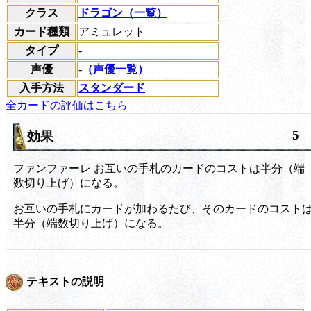
クラス
ドラゴン（一覧）
カード種類
アミュレット
タイプ
-
声優
-
（声優一覧）
入手方法
スタンダード
全カードの評価はこちら
5
効果
ファンファーレ
お互いの手札のカードのコストは半分（端
数切り上げ）になる。
お互いの手札にカードが加わるたび、そのカードのコスト
半分（端数切り上げ）になる。
テキストの説明