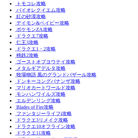
トモコレ攻略
バイオレクイエム攻略
紅の砂漠攻略
デイモン&ベイビー攻略
ポケモンZA攻略
ドラクエ7攻略
仁王3攻略
ドラクエ1・2攻略
桃鉄2攻略
ゴーストオブヨウテイ攻略
メタルギアデルタ攻略
牧場物語 風のグランドバザール攻略
ドンキーコングバナンザ攻略
マリオカートワールド攻略
モンハンワイルズ攻略
エルデンリング攻略
Blades of Fire攻略
ファンタジーライフi攻略
ドラクエ3リメイク攻略
ドラクエ10オフライン攻略
ドラクエ11攻略