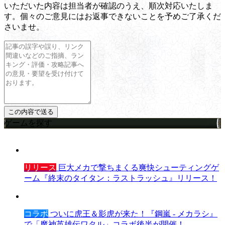
いただいた内容は担当者が確認のうえ、順次対応いたしま
す。個々のご意見にはお返事できないことを予めご了承くだ
さいませ。
ゲームを探す
リリース
巨大メカで撃ちまくる爽快シューティングゲ
ーム『終末のタイタン：ラストラッシュ』リリース！
コラボ
ついに虎王＆影虎が来た！『鋼嵐 - メカラシ』
で「魔神英雄伝ワタル」コラボ後半が開催！