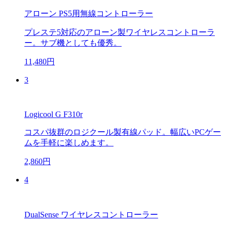
アローン PS5用無線コントローラー
プレステ5対応のアローン製ワイヤレスコントローラ
ー。サブ機としても優秀。
11,480円
3
Logicool G F310r
コスパ抜群のロジクール製有線パッド。幅広いPCゲー
ムを手軽に楽しめます。
2,860円
4
DualSense ワイヤレスコントローラー