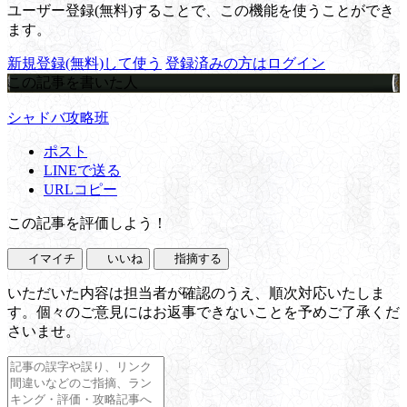
ユーザー登録(無料)することで、この機能を使うことができ
ます。
新規登録(無料)して使う
登録済みの方はログイン
この記事を書いた人
シャドバ攻略班
ポスト
LINEで送る
URLコピー
この記事を評価しよう！
イマイチ
いいね
指摘する
いただいた内容は担当者が確認のうえ、順次対応いたしま
す。個々のご意見にはお返事できないことを予めご了承くだ
さいませ。