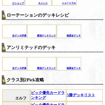
ニュートラル
ビショップ
ネメシス
ローテーションのデッキレシピ
全デッキ評価
最強デッキランク
無課金デッキ
アンリミテッドのデッキ
全デッキ評価
最強デッキランク
無課金デッキ
クラス別2Pick攻略
ピック優先カードラ
5勝デッキリスト
ンキング
エルフ
ピック優先カードラ