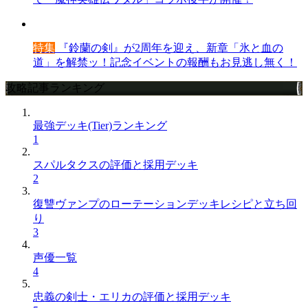
特集
『鈴蘭の剣』が2周年を迎え、新章「氷と血の
道」を解禁ッ！記念イベントの報酬もお見逃し無く！
攻略記事ランキング
最強デッキ(Tier)ランキング
1
スパルタクスの評価と採用デッキ
2
復讐ヴァンプのローテーションデッキレシピと立ち回
り
3
声優一覧
4
忠義の剣士・エリカの評価と採用デッキ