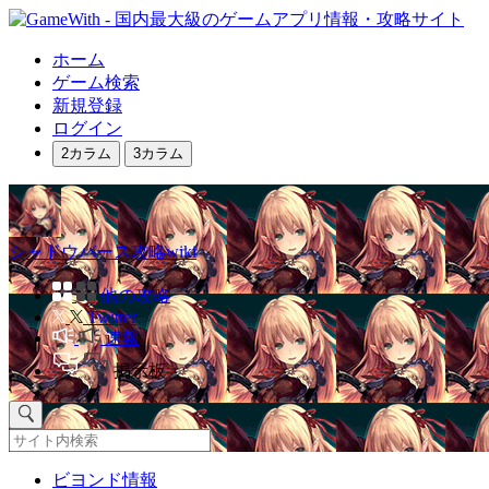
ホーム
ゲーム検索
新規登録
ログイン
2カラム
3カラム
シャドウバース攻略wiki
他の攻略
Twitter
速報
掲示板
ビヨンド情報