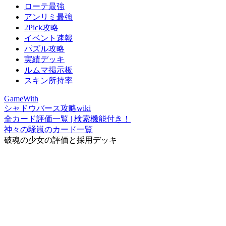
ローテ最強
アンリミ最強
2Pick攻略
イベント速報
パズル攻略
実績デッキ
ルムマ掲示板
スキン所持率
GameWith
シャドウバース攻略wiki
全カード評価一覧 | 検索機能付き！
神々の騒嵐のカード一覧
破魂の少女の評価と採用デッキ