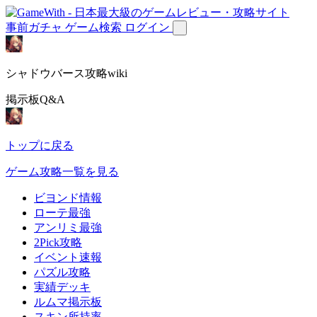
事前ガチャ
ゲーム検索
ログイン
シャドウバース攻略wiki
掲示板Q&A
トップに戻る
ゲーム攻略一覧を見る
ビヨンド情報
ローテ最強
アンリミ最強
2Pick攻略
イベント速報
パズル攻略
実績デッキ
ルムマ掲示板
スキン所持率