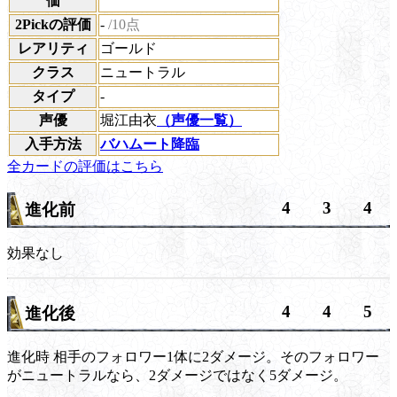
価
2Pickの評価
-
/10点
レアリティ
ゴールド
クラス
ニュートラル
タイプ
-
声優
堀江由衣
（声優一覧）
入手方法
バハムート降臨
全カードの評価はこちら
4
3
4
進化前
効果なし
4
4
5
進化後
進化時
相手のフォロワー1体に2ダメージ。そのフォロワー
がニュートラルなら、2ダメージではなく5ダメージ。