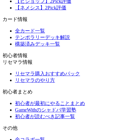
【ビショップ】2Pick評価
【ネメシス】2Pick評価
カード情報
全カード一覧
テンポラリーデッキ解説
構築済みデッキ一覧
初心者情報
リセマラ情報
リセマラ購入おすすめパック
リセマラのやり方
初心者まとめ
初心者が最初にやることまとめ
GameWithのシャドバ学習塾
初心者が読むべき記事一覧
その他
全コラボ一覧