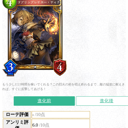
もう少しだけ時間を稼いでくれる？この烈火の術を唱え終わるまで…敵の猛攻に耐えき
れば、すぐに反撃してあげる！
進化前
進化後
ローテ評価
-
/10点
アンリミ評
6.0
/10点