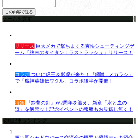
ゲームを探す
リリース
巨大メカで撃ちまくる爽快シューティングゲ
ーム『終末のタイタン：ラストラッシュ』リリース！
コラボ
ついに虎王＆影虎が来た！『鋼嵐 - メカラシ』
で「魔神英雄伝ワタル」コラボ後半が開催！
特集
『鈴蘭の剣』が2周年を迎え、新章「氷と血の
道」を解禁ッ！記念イベントの報酬もお見逃し無く！
攻略記事ランキング
第12回シャドウバース交流会の概要と優勝デッキ紹介