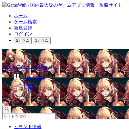
ホーム
ゲーム検索
新規登録
ログイン
2カラム
3カラム
シャドウバース攻略wiki
他の攻略
Twitter
速報
掲示板
ビヨンド情報