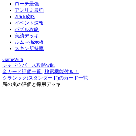
ローテ最強
アンリミ最強
2Pick攻略
イベント速報
パズル攻略
実績デッキ
ルムマ掲示板
スキン所持率
GameWith
シャドウバース攻略wiki
全カード評価一覧 | 検索機能付き！
クラシック(スタンダード)のカード一覧
腐の嵐の評価と採用デッキ