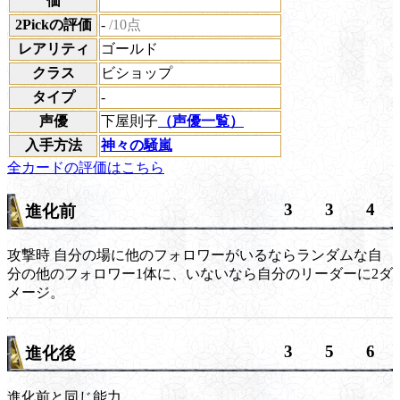
価
2Pickの評価
-
/10点
レアリティ
ゴールド
クラス
ビショップ
タイプ
-
声優
下屋則子
（声優一覧）
入手方法
神々の騒嵐
全カードの評価はこちら
3
3
4
進化前
攻撃時
自分の場に他のフォロワーがいるならランダムな自
分の他のフォロワー1体に、いないなら自分のリーダーに2ダ
メージ。
3
5
6
進化後
進化前と同じ能力。