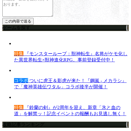
ゲームを探す
特集
『モンスターループ：獣神転生』名将がケモ化し
た異世界転生×獣神進化RPG。事前登録受付中！
コラボ
ついに虎王＆影虎が来た！『鋼嵐 - メカラシ』
で「魔神英雄伝ワタル」コラボ後半が開催！
特集
『鈴蘭の剣』が2周年を迎え、新章「氷と血の
道」を解禁ッ！記念イベントの報酬もお見逃し無く！
攻略記事ランキング