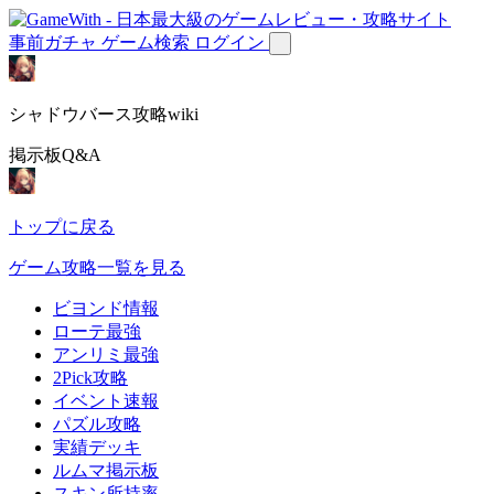
事前ガチャ
ゲーム検索
ログイン
シャドウバース攻略wiki
掲示板Q&A
トップに戻る
ゲーム攻略一覧を見る
ビヨンド情報
ローテ最強
アンリミ最強
2Pick攻略
イベント速報
パズル攻略
実績デッキ
ルムマ掲示板
スキン所持率