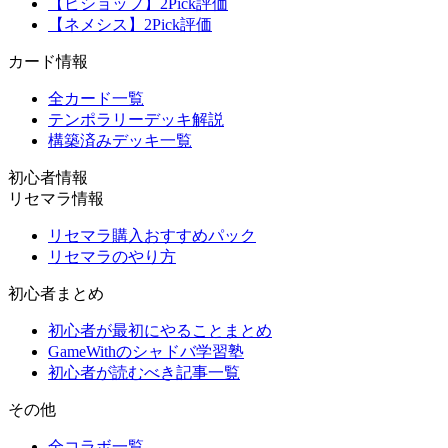
【ビショップ】2Pick評価
【ネメシス】2Pick評価
カード情報
全カード一覧
テンポラリーデッキ解説
構築済みデッキ一覧
初心者情報
リセマラ情報
リセマラ購入おすすめパック
リセマラのやり方
初心者まとめ
初心者が最初にやることまとめ
GameWithのシャドバ学習塾
初心者が読むべき記事一覧
その他
全コラボ一覧