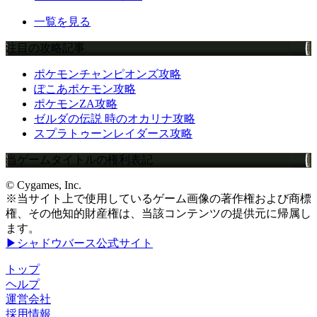
一覧を見る
注目の攻略記事
ポケモンチャンピオンズ攻略
ぽこあポケモン攻略
ポケモンZA攻略
ゼルダの伝説 時のオカリナ攻略
スプラトゥーンレイダース攻略
当ゲームタイトルの権利表記
© Cygames, Inc.
※当サイト上で使用しているゲーム画像の著作権および商標
権、その他知的財産権は、当該コンテンツの提供元に帰属し
ます。
▶シャドウバース公式サイト
トップ
ヘルプ
運営会社
採用情報