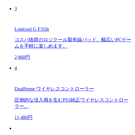
3
Logicool G F310r
コスパ抜群のロジクール製有線パッド。幅広いPCゲー
ムを手軽に楽しめます。
2,860円
4
DualSense ワイヤレスコントローラー
圧倒的な没入感を生むPS5純正ワイヤレスコントロー
ラー。
11,480円