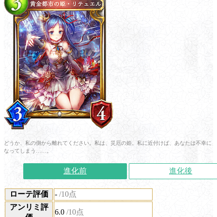
どうか、私の側から離れてください。私は、災厄の姫。私に近付けば、あなたは不幸に
なってしまう……。
進化前
進化後
ローテ評価
-
/10点
アンリミ評
6.0
/10点