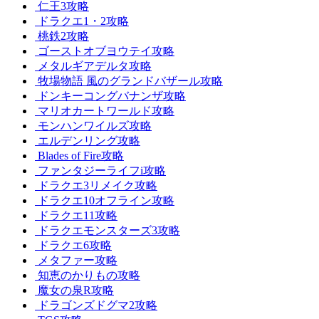
仁王3攻略
ドラクエ1・2攻略
桃鉄2攻略
ゴーストオブヨウテイ攻略
メタルギアデルタ攻略
牧場物語 風のグランドバザール攻略
ドンキーコングバナンザ攻略
マリオカートワールド攻略
モンハンワイルズ攻略
エルデンリング攻略
Blades of Fire攻略
ファンタジーライフi攻略
ドラクエ3リメイク攻略
ドラクエ10オフライン攻略
ドラクエ11攻略
ドラクエモンスターズ3攻略
ドラクエ6攻略
メタファー攻略
知恵のかりもの攻略
魔女の泉R攻略
ドラゴンズドグマ2攻略