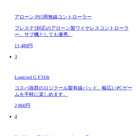
アローン PS5用無線コントローラー
プレステ5対応のアローン製ワイヤレスコントローラ
ー。サブ機としても優秀。
11,480円
3
Logicool G F310r
コスパ抜群のロジクール製有線パッド。幅広いPCゲー
ムを手軽に楽しめます。
2,860円
4