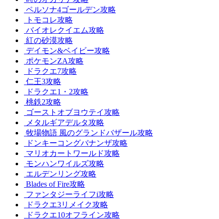
ペルソナ4ゴールデン攻略
トモコレ攻略
バイオレクイエム攻略
紅の砂漠攻略
デイモン&ベイビー攻略
ポケモンZA攻略
ドラクエ7攻略
仁王3攻略
ドラクエ1・2攻略
桃鉄2攻略
ゴーストオブヨウテイ攻略
メタルギアデルタ攻略
牧場物語 風のグランドバザール攻略
ドンキーコングバナンザ攻略
マリオカートワールド攻略
モンハンワイルズ攻略
エルデンリング攻略
Blades of Fire攻略
ファンタジーライフi攻略
ドラクエ3リメイク攻略
ドラクエ10オフライン攻略