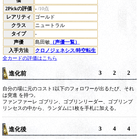
価
2Pickの評価
-
/10点
レアリティ
ゴールド
クラス
ニュートラル
タイプ
-
声優
島田敏
（声優一覧）
入手方法
クロノジェネシス/時空転生
全カードの評価はこちら
3
2
2
進化前
自分の場に元のコスト1以下のフォロワーが出るたび、それ
は
突進
を持つ。
ファンファーレ
ゴブリン、ゴブリンリーダー、ゴブリンプ
リンセスの中から、ランダムに1枚を手札に加える。
3
4
4
進化後