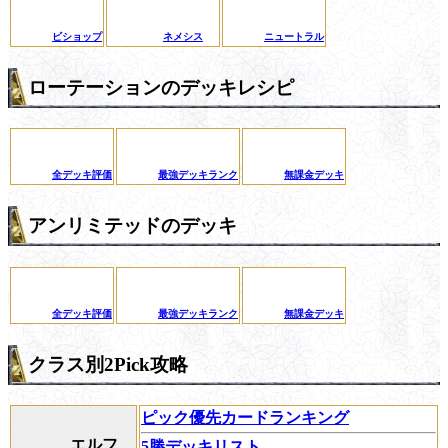
ビショップ
ネメシス
ニュートラル
ローテーションのデッキレシピ
全デッキ評価
最強デッキランク
無課金デッキ
アンリミテッドのデッキ
全デッキ評価
最強デッキランク
無課金デッキ
クラス別2Pick攻略
ピック優先カードランキング
エルフ
5勝デッキリスト