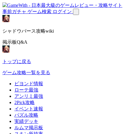
事前ガチャ
ゲーム検索
ログイン
シャドウバース攻略wiki
掲示板Q&A
トップに戻る
ゲーム攻略一覧を見る
ビヨンド情報
ローテ最強
アンリミ最強
2Pick攻略
イベント速報
パズル攻略
実績デッキ
ルムマ掲示板
スキン所持率