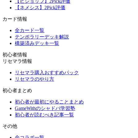
【ビショップ】2Pick評価
【ネメシス】2Pick評価
カード情報
全カード一覧
テンポラリーデッキ解説
構築済みデッキ一覧
初心者情報
リセマラ情報
リセマラ購入おすすめパック
リセマラのやり方
初心者まとめ
初心者が最初にやることまとめ
GameWithのシャドバ学習塾
初心者が読むべき記事一覧
その他
全コラボ一覧