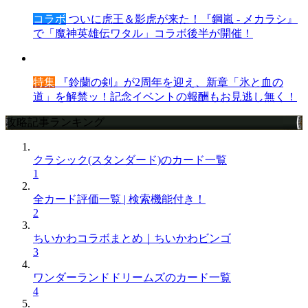
コラボ
ついに虎王＆影虎が来た！『鋼嵐 - メカラシ』
で「魔神英雄伝ワタル」コラボ後半が開催！
特集
『鈴蘭の剣』が2周年を迎え、新章「氷と血の
道」を解禁ッ！記念イベントの報酬もお見逃し無く！
攻略記事ランキング
クラシック(スタンダード)のカード一覧
1
全カード評価一覧 | 検索機能付き！
2
ちいかわコラボまとめ｜ちいかわビンゴ
3
ワンダーランドドリームズのカード一覧
4