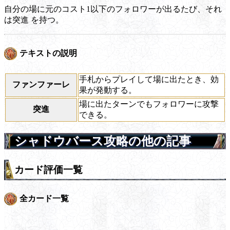
自分の場に元のコスト1以下のフォロワーが出るたび、それ
は
突進
を持つ。
テキストの説明
手札からプレイして場に出たとき、効
ファンファーレ
果が発動する。
場に出たターンでもフォロワーに攻撃
突進
できる。
シャドウバース攻略の他の記事
カード評価一覧
全カード一覧