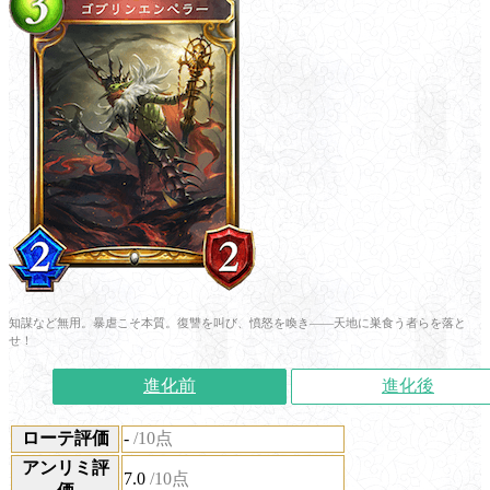
知謀など無用。暴虐こそ本質。復讐を叫び、憤怒を喚き――天地に巣食う者らを落と
せ！
進化前
進化後
ローテ評価
-
/10点
アンリミ評
7.0
/10点