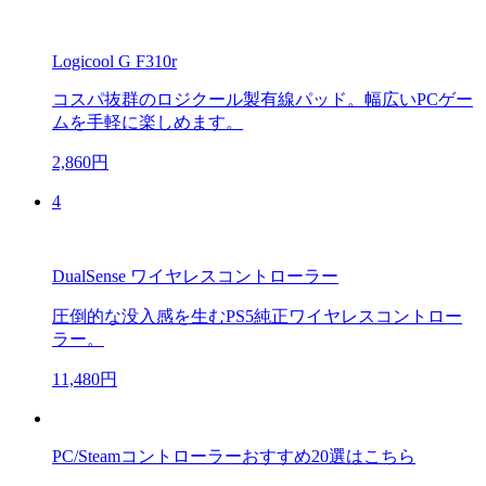
Logicool G F310r
コスパ抜群のロジクール製有線パッド。幅広いPCゲー
ムを手軽に楽しめます。
2,860円
4
DualSense ワイヤレスコントローラー
圧倒的な没入感を生むPS5純正ワイヤレスコントロー
ラー。
11,480円
PC/Steamコントローラーおすすめ20選はこちら