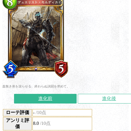
血無き体を滾らせる、終わらぬ決闘を求めて。
進化前
進化後
ローテ評価
-
/10点
アンリミ評
8.0
/10点
価