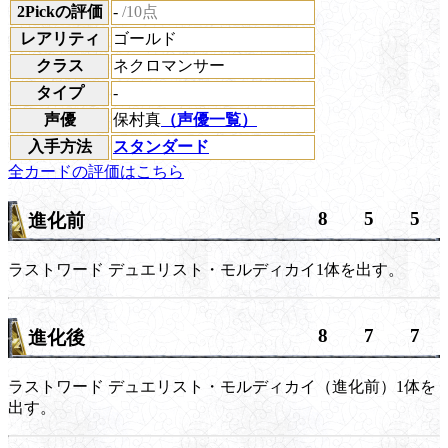
2Pickの評価
-
/10点
レアリティ
ゴールド
クラス
ネクロマンサー
タイプ
-
声優
保村真
（声優一覧）
入手方法
スタンダード
全カードの評価はこちら
8
5
5
進化前
ラストワード
デュエリスト・モルディカイ1体を出す。
8
7
7
進化後
ラストワード
デュエリスト・モルディカイ（進化前）1体を
出す。