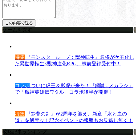
ゲームを探す
特集
『モンスターループ：獣神転生』名将がケモ化し
た異世界転生×獣神進化RPG。事前登録受付中！
コラボ
ついに虎王＆影虎が来た！『鋼嵐 - メカラシ』
で「魔神英雄伝ワタル」コラボ後半が開催！
特集
『鈴蘭の剣』が2周年を迎え、新章「氷と血の
道」を解禁ッ！記念イベントの報酬もお見逃し無く！
攻略記事ランキング