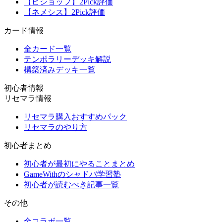
【ビショップ】2Pick評価
【ネメシス】2Pick評価
カード情報
全カード一覧
テンポラリーデッキ解説
構築済みデッキ一覧
初心者情報
リセマラ情報
リセマラ購入おすすめパック
リセマラのやり方
初心者まとめ
初心者が最初にやることまとめ
GameWithのシャドバ学習塾
初心者が読むべき記事一覧
その他
全コラボ一覧