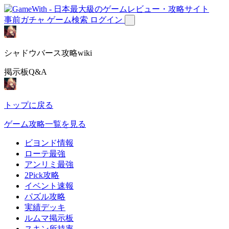
事前ガチャ
ゲーム検索
ログイン
シャドウバース攻略wiki
掲示板Q&A
トップに戻る
ゲーム攻略一覧を見る
ビヨンド情報
ローテ最強
アンリミ最強
2Pick攻略
イベント速報
パズル攻略
実績デッキ
ルムマ掲示板
スキン所持率