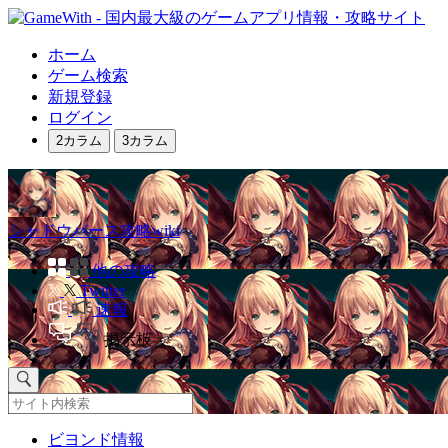
ホーム
ゲーム検索
新規登録
ログイン
2カラム
3カラム
シャドウバース攻略wiki
他の攻略
Twitter
速報
掲示板
ビヨンド情報