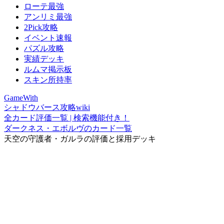
ローテ最強
アンリミ最強
2Pick攻略
イベント速報
パズル攻略
実績デッキ
ルムマ掲示板
スキン所持率
GameWith
シャドウバース攻略wiki
全カード評価一覧 | 検索機能付き！
ダークネス・エボルヴのカード一覧
天空の守護者・ガルラの評価と採用デッキ