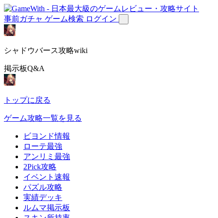
事前ガチャ
ゲーム検索
ログイン
シャドウバース攻略wiki
掲示板Q&A
トップに戻る
ゲーム攻略一覧を見る
ビヨンド情報
ローテ最強
アンリミ最強
2Pick攻略
イベント速報
パズル攻略
実績デッキ
ルムマ掲示板
スキン所持率