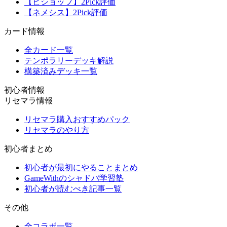
【ビショップ】2Pick評価
【ネメシス】2Pick評価
カード情報
全カード一覧
テンポラリーデッキ解説
構築済みデッキ一覧
初心者情報
リセマラ情報
リセマラ購入おすすめパック
リセマラのやり方
初心者まとめ
初心者が最初にやることまとめ
GameWithのシャドバ学習塾
初心者が読むべき記事一覧
その他
全コラボ一覧