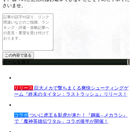
さいませ。
ゲームを探す
リリース
巨大メカで撃ちまくる爽快シューティングゲ
ーム『終末のタイタン：ラストラッシュ』リリース！
コラボ
ついに虎王＆影虎が来た！『鋼嵐 - メカラシ』
で「魔神英雄伝ワタル」コラボ後半が開催！