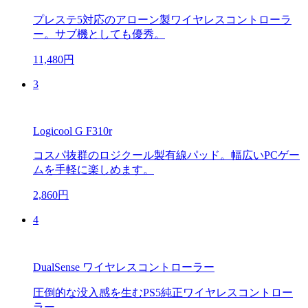
プレステ5対応のアローン製ワイヤレスコントローラ
ー。サブ機としても優秀。
11,480円
3
Logicool G F310r
コスパ抜群のロジクール製有線パッド。幅広いPCゲー
ムを手軽に楽しめます。
2,860円
4
DualSense ワイヤレスコントローラー
圧倒的な没入感を生むPS5純正ワイヤレスコントロー
ラー。