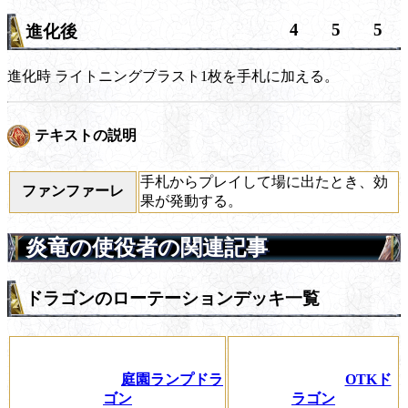
4
5
5
進化後
進化時
ライトニングブラスト1枚を手札に加える。
テキストの説明
手札からプレイして場に出たとき、効
ファンファーレ
果が発動する。
炎竜の使役者の関連記事
ドラゴンのローテーションデッキ一覧
庭園ランプドラ
OTKド
ゴン
ラゴン