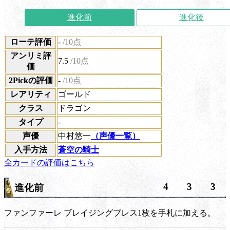
進化前
進化後
ローテ評価
-
/10点
アンリミ評
7.5
/10点
価
2Pickの評価
-
/10点
レアリティ
ゴールド
クラス
ドラゴン
タイプ
-
声優
中村悠一
（声優一覧）
入手方法
蒼空の騎士
全カードの評価はこちら
4
3
3
進化前
ファンファーレ
ブレイジングブレス1枚を手札に加える。