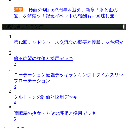
特集
『鈴蘭の剣』が2周年を迎え、新章「氷と血の
道」を解禁ッ！記念イベントの報酬もお見逃し無く！
攻略記事ランキング
第12回シャドウバース交流会の概要と優勝デッキ紹介
1
蘇る絶望の評価と採用デッキ
2
ローテーション最強デッキランキング｜タイムスリッ
プローテーション
3
タルトマンの評価と採用デッキ
4
喧嘩屋の少女・カヤの評価と採用デッキ
5