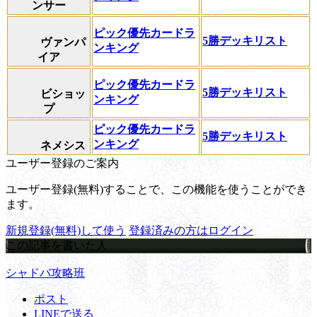
ンサー
ピック優先カードラ
5勝デッキリスト
ヴァンパ
ンキング
イア
ピック優先カードラ
5勝デッキリスト
ビショッ
ンキング
プ
ピック優先カードラ
5勝デッキリスト
ンキング
ネメシス
ユーザー登録のご案内
ユーザー登録(無料)することで、この機能を使うことができ
ます。
新規登録(無料)して使う
登録済みの方はログイン
この記事を書いた人
シャドバ攻略班
ポスト
LINEで送る