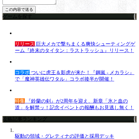
ゲームを探す
リリース
巨大メカで撃ちまくる爽快シューティングゲ
ーム『終末のタイタン：ラストラッシュ』リリース！
コラボ
ついに虎王＆影虎が来た！『鋼嵐 - メカラシ』
で「魔神英雄伝ワタル」コラボ後半が開催！
特集
『鈴蘭の剣』が2周年を迎え、新章「氷と血の
道」を解禁ッ！記念イベントの報酬もお見逃し無く！
攻略記事ランキング
駆動の領域・グレティナの評価と採用デッキ