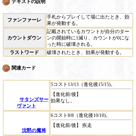
テキストの説明
手札からプレイして場に出たとき、効
ファンファーレ
果が発動する。
記載されているカウントが自分のター
カウントダウン
ンの開始時に1減り、カウントが0にな
った時に破壊される。
ラストワード
破壊されたとき、効果が発動する。
関連カード
5コスト13/13（進化後15/15)。
【進化前/後】
サタンズサー
効果なし。
ヴァント
6コスト8/8（進化後10/10)。
【進化前/後】
疾走
沈黙の魔将