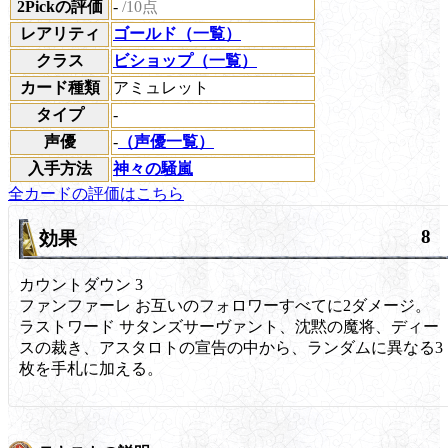
2Pickの評価
-
/10点
レアリティ
ゴールド（一覧）
クラス
ビショップ（一覧）
カード種類
アミュレット
タイプ
-
声優
-
（声優一覧）
入手方法
神々の騒嵐
全カードの評価はこちら
8
効果
カウントダウン
3
ファンファーレ
お互いのフォロワーすべてに2ダメージ。
ラストワード
サタンズサーヴァント、沈黙の魔将、ディー
スの裁き、アスタロトの宣告の中から、ランダムに異なる3
枚を手札に加える。