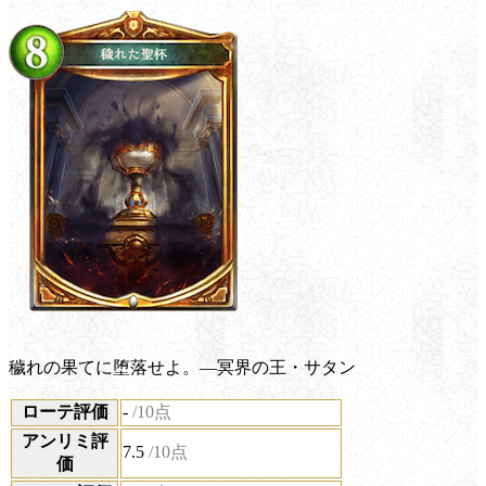
穢れの果てに堕落せよ。―冥界の王・サタン
ローテ評価
-
/10点
アンリミ評
7.5
/10点
価