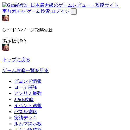
事前ガチャ
ゲーム検索
ログイン
シャドウバース攻略wiki
掲示板Q&A
トップに戻る
ゲーム攻略一覧を見る
ビヨンド情報
ローテ最強
アンリミ最強
2Pick攻略
イベント速報
パズル攻略
実績デッキ
ルムマ掲示板
スキン所持率