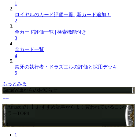
1
ロイヤルのカード評価一覧 | 新カード追加！
2
全カード評価一覧 | 検索機能付き！
3
全カード一覧
4
禁牙の執行者・ドラズエルの評価と採用デッキ
5
もっとみる
GameWithからのお知らせ
【Amazon7月】おすすめ記事からよく買われているコントロ
ーラーTOP4
PR
1