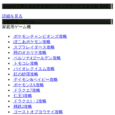
Amazonで買えるおすすめゲーミングデバイスまとめ【ad】
詳細を見る
攻略取扱いゲーム
家庭用ゲーム機
ポケモンチャンピオンズ攻略
ぽこあポケモン攻略
スプラレイダース攻略
時のオカリナ攻略
ペルソナ4ゴールデン攻略
トモコレ攻略
バイオレクイエム攻略
紅の砂漠攻略
デイモン&ベイビー攻略
ポケモンZA攻略
ドラクエ7攻略
仁王3攻略
ドラクエ1・2攻略
桃鉄2攻略
ゴーストオブヨウテイ攻略