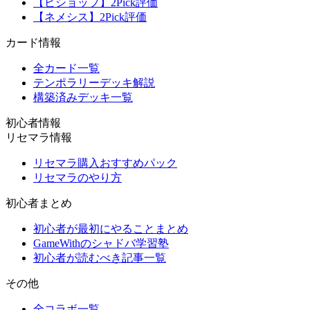
【ビショップ】2Pick評価
【ネメシス】2Pick評価
カード情報
全カード一覧
テンポラリーデッキ解説
構築済みデッキ一覧
初心者情報
リセマラ情報
リセマラ購入おすすめパック
リセマラのやり方
初心者まとめ
初心者が最初にやることまとめ
GameWithのシャドバ学習塾
初心者が読むべき記事一覧
その他
全コラボ一覧