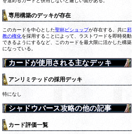
を進めるカードと併用しないと厳しい面がある。
専用構築のデッキが存在
このカードを中心とした
聖杯ビショップ
が存在する。共に
邪
教の権化
を採用することによって、ラストワードを即時発動
できるようにするなど、このカードを最大限に活かした構築
になっている。
カードが使用される主なデッキ
アンリミテッドの採用デッキ
特になし
シャドウバース攻略の他の記事
カード評価一覧