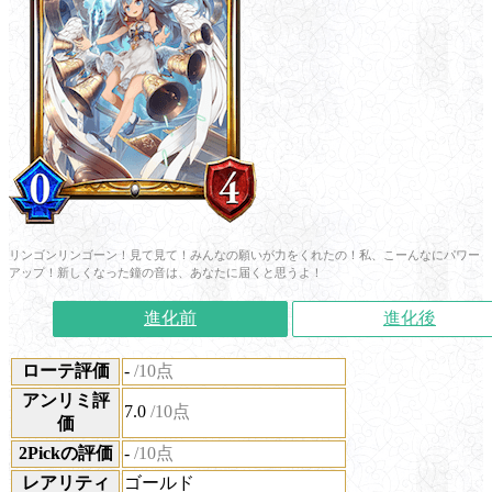
リンゴンリンゴーン！見て見て！みんなの願いが力をくれたの！私、こーんなにパワー
アップ！新しくなった鐘の音は、あなたに届くと思うよ！
進化前
進化後
ローテ評価
-
/10点
アンリミ評
7.0
/10点
価
2Pickの評価
-
/10点
レアリティ
ゴールド