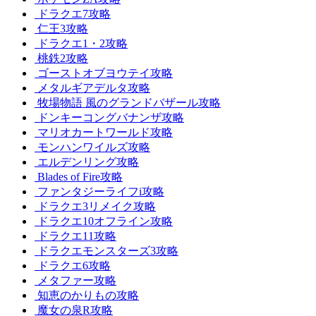
ドラクエ7攻略
仁王3攻略
ドラクエ1・2攻略
桃鉄2攻略
ゴーストオブヨウテイ攻略
メタルギアデルタ攻略
牧場物語 風のグランドバザール攻略
ドンキーコングバナンザ攻略
マリオカートワールド攻略
モンハンワイルズ攻略
エルデンリング攻略
Blades of Fire攻略
ファンタジーライフi攻略
ドラクエ3リメイク攻略
ドラクエ10オフライン攻略
ドラクエ11攻略
ドラクエモンスターズ3攻略
ドラクエ6攻略
メタファー攻略
知恵のかりもの攻略
魔女の泉R攻略