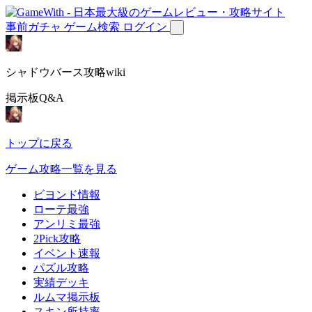
事前ガチャ
ゲーム検索
ログイン
シャドウバース攻略wiki
掲示板Q&A
トップに戻る
ゲーム攻略一覧を見る
ビヨンド情報
ローテ最強
アンリミ最強
2Pick攻略
イベント速報
パズル攻略
実績デッキ
ルムマ掲示板
スキン所持率