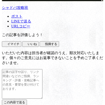
シャドバ攻略班
ポスト
LINEで送る
URLコピー
この記事を評価しよう！
イマイチ
いいね
指摘する
いただいた内容は担当者が確認のうえ、順次対応いたしま
す。個々のご意見にはお返事できないことを予めご了承くだ
さいませ。