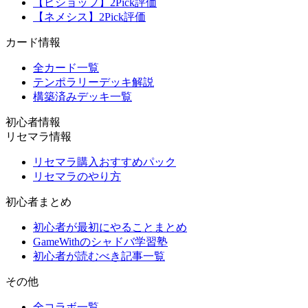
【ビショップ】2Pick評価
【ネメシス】2Pick評価
カード情報
全カード一覧
テンポラリーデッキ解説
構築済みデッキ一覧
初心者情報
リセマラ情報
リセマラ購入おすすめパック
リセマラのやり方
初心者まとめ
初心者が最初にやることまとめ
GameWithのシャドバ学習塾
初心者が読むべき記事一覧
その他
全コラボ一覧