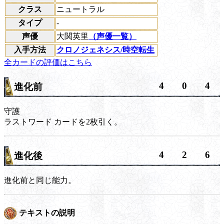
クラス
ニュートラル
タイプ
-
声優
大関英里
（声優一覧）
入手方法
クロノジェネシス/時空転生
全カードの評価はこちら
4
0
4
進化前
守護
ラストワード
カードを2枚引く。
4
2
6
進化後
進化前と同じ能力。
テキストの説明