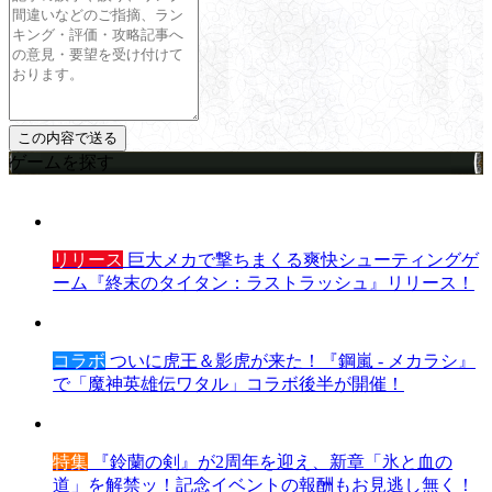
ゲームを探す
リリース
巨大メカで撃ちまくる爽快シューティングゲ
ーム『終末のタイタン：ラストラッシュ』リリース！
コラボ
ついに虎王＆影虎が来た！『鋼嵐 - メカラシ』
で「魔神英雄伝ワタル」コラボ後半が開催！
特集
『鈴蘭の剣』が2周年を迎え、新章「氷と血の
道」を解禁ッ！記念イベントの報酬もお見逃し無く！