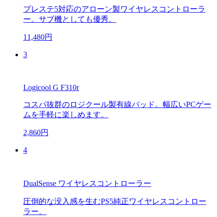
プレステ5対応のアローン製ワイヤレスコントローラ
ー。サブ機としても優秀。
11,480円
3
Logicool G F310r
コスパ抜群のロジクール製有線パッド。幅広いPCゲー
ムを手軽に楽しめます。
2,860円
4
DualSense ワイヤレスコントローラー
圧倒的な没入感を生むPS5純正ワイヤレスコントロー
ラー。