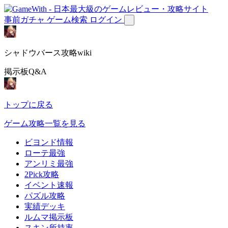
事前ガチャ
ゲーム検索
ログイン
シャドウバース攻略wiki
掲示板Q&A
トップに戻る
ゲーム攻略一覧を見る
ビヨンド情報
ローテ最強
アンリミ最強
2Pick攻略
イベント速報
パズル攻略
実績デッキ
ルムマ掲示板
スキン所持率