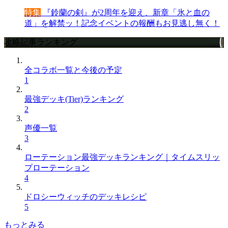
特集
『鈴蘭の剣』が2周年を迎え、新章「氷と血の
道」を解禁ッ！記念イベントの報酬もお見逃し無く！
攻略記事ランキング
全コラボ一覧と今後の予定
1
最強デッキ(Tier)ランキング
2
声優一覧
3
ローテーション最強デッキランキング｜タイムスリッ
プローテーション
4
ドロシーウィッチのデッキレシピ
5
もっとみる