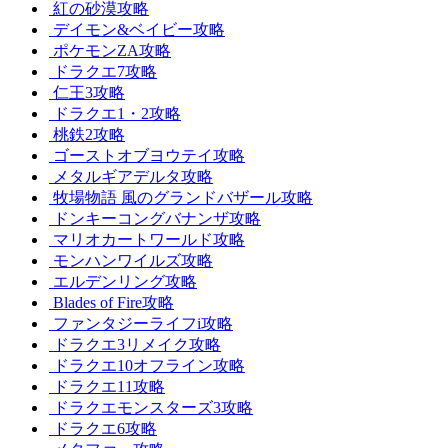
紅の砂漠攻略
デイモン&ベイビー攻略
ポケモンZA攻略
ドラクエ7攻略
仁王3攻略
ドラクエ1・2攻略
桃鉄2攻略
ゴーストオブヨウテイ攻略
メタルギアデルタ攻略
牧場物語 風のグランドバザール攻略
ドンキーコングバナンザ攻略
マリオカートワールド攻略
モンハンワイルズ攻略
エルデンリング攻略
Blades of Fire攻略
ファンタジーライフi攻略
ドラクエ3リメイク攻略
ドラクエ10オフライン攻略
ドラクエ11攻略
ドラクエモンスターズ3攻略
ドラクエ6攻略