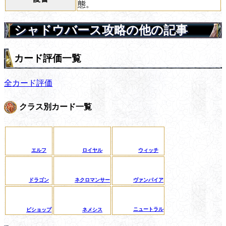
態。
シャドウバース攻略の他の記事
カード評価一覧
全カード評価
クラス別カード一覧
エルフ
ロイヤル
ウィッチ
ドラゴン
ネクロマンサー
ヴァンパイア
ニュートラル
ビショップ
ネメシス