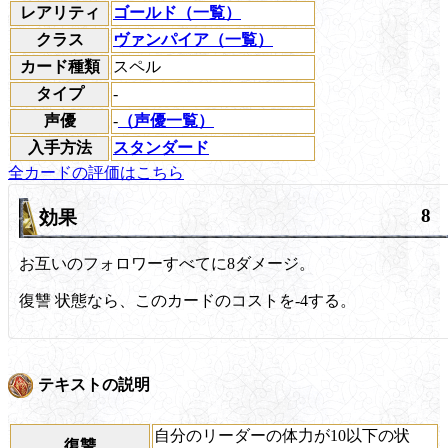
レアリティ
ゴールド（一覧）
クラス
ヴァンパイア（一覧）
カード種類
スペル
タイプ
-
声優
-
（声優一覧）
入手方法
スタンダード
全カードの評価はこちら
8
効果
お互いのフォロワーすべてに8ダメージ。
復讐
状態なら、このカードのコストを-4する。
テキストの説明
自分のリーダーの体力が10以下の状
復讐