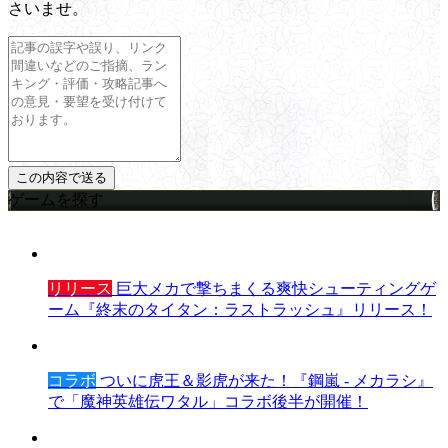
さいませ。
ゲームを探す
リリース
巨大メカで撃ちまくる爽快シューティングゲ
ーム『終末のタイタン：ラストラッシュ』リリース！
コラボ
ついに虎王＆影虎が来た！『鋼嵐 - メカラシ』
で「魔神英雄伝ワタル」コラボ後半が開催！