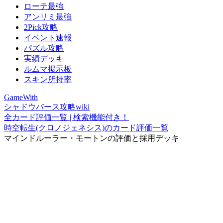
ローテ最強
アンリミ最強
2Pick攻略
イベント速報
パズル攻略
実績デッキ
ルムマ掲示板
スキン所持率
GameWith
シャドウバース攻略wiki
全カード評価一覧 | 検索機能付き！
時空転生(クロノジェネシス)のカード評価一覧
マインドルーラー・モートンの評価と採用デッキ