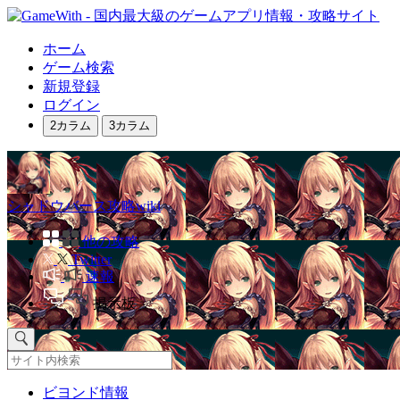
ホーム
ゲーム検索
新規登録
ログイン
2カラム
3カラム
シャドウバース攻略wiki
他の攻略
Twitter
速報
掲示板
ビヨンド情報