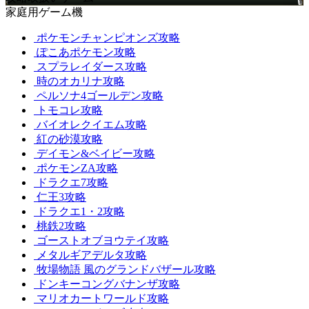
家庭用ゲーム機
ポケモンチャンピオンズ攻略
ぽこあポケモン攻略
スプラレイダース攻略
時のオカリナ攻略
ペルソナ4ゴールデン攻略
トモコレ攻略
バイオレクイエム攻略
紅の砂漠攻略
デイモン&ベイビー攻略
ポケモンZA攻略
ドラクエ7攻略
仁王3攻略
ドラクエ1・2攻略
桃鉄2攻略
ゴーストオブヨウテイ攻略
メタルギアデルタ攻略
牧場物語 風のグランドバザール攻略
ドンキーコングバナンザ攻略
マリオカートワールド攻略