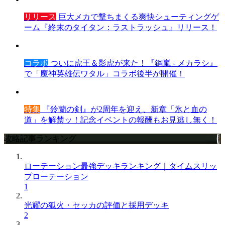
リリース
巨大メカで撃ちまくる爽快シューティングゲ
ーム『終末のタイタン：ラストラッシュ』リリース！
コラボ
ついに虎王＆影虎が来た！『鋼嵐 - メカラシ』
で「魔神英雄伝ワタル」コラボ後半が開催！
特集
『鈴蘭の剣』が2周年を迎え、新章「氷と血の
道」を解禁ッ！記念イベントの報酬もお見逃し無く！
攻略記事ランキング
ローテーション最強デッキランキング｜タイムスリッ
プローテーション
1
光耀の狐火・セッカの評価と採用デッキ
2