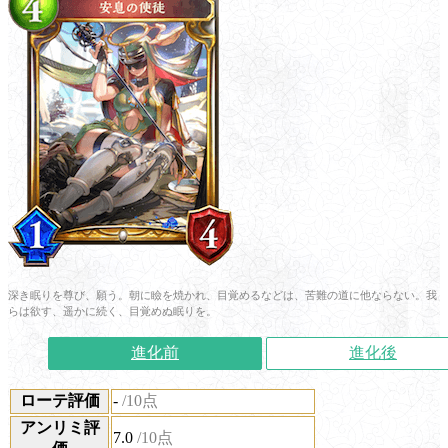
深き眠りを尊び、願う。朝に瞼を焼かれ、目覚めるなどは、苦難の道に他ならない。我
らは欲す、遥かに続く、目覚めぬ眠りを。
進化前
進化後
ローテ評価
-
/10点
アンリミ評
7.0
/10点