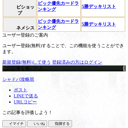
ピック優先カードラ
5勝デッキリスト
ビショッ
ンキング
プ
ピック優先カードラ
5勝デッキリスト
ンキング
ネメシス
ユーザー登録のご案内
ユーザー登録(無料)することで、この機能を使うことができ
ます。
新規登録(無料)して使う
登録済みの方はログイン
この記事を書いた人
シャドバ攻略班
ポスト
LINEで送る
URLコピー
この記事を評価しよう！
イマイチ
いいね
指摘する