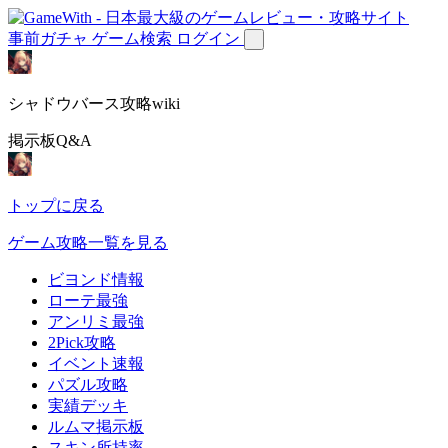
事前ガチャ
ゲーム検索
ログイン
シャドウバース攻略wiki
掲示板Q&A
トップに戻る
ゲーム攻略一覧を見る
ビヨンド情報
ローテ最強
アンリミ最強
2Pick攻略
イベント速報
パズル攻略
実績デッキ
ルムマ掲示板
スキン所持率