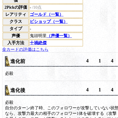
価
2Pickの評価
-
/10点
レアリティ
ゴールド（一覧）
クラス
ビショップ（一覧）
タイプ
-
声優
鬼頭明里
（声優一覧）
入手方法
十禍絶傑
全カードの評価はこちら
4
1
4
進化前
必殺
4
1
4
進化後
必殺
自分のターン終了時、このフォロワーが攻撃していない状
なら、攻撃力最大の相手のフォロワー1体を破壊する（攻撃