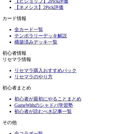
【ビショップ】2Pick評価
【ネメシス】2Pick評価
カード情報
全カード一覧
テンポラリーデッキ解説
構築済みデッキ一覧
初心者情報
リセマラ情報
リセマラ購入おすすめパック
リセマラのやり方
初心者まとめ
初心者が最初にやることまとめ
GameWithのシャドバ学習塾
初心者が読むべき記事一覧
その他
全コラボ一覧