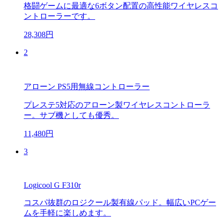
格闘ゲームに最適な6ボタン配置の高性能ワイヤレスコ
ントローラーです。
28,308円
2
アローン PS5用無線コントローラー
プレステ5対応のアローン製ワイヤレスコントローラ
ー。サブ機としても優秀。
11,480円
3
Logicool G F310r
コスパ抜群のロジクール製有線パッド。幅広いPCゲー
ムを手軽に楽しめます。