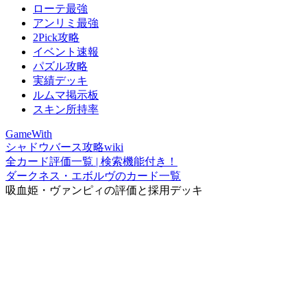
ローテ最強
アンリミ最強
2Pick攻略
イベント速報
パズル攻略
実績デッキ
ルムマ掲示板
スキン所持率
GameWith
シャドウバース攻略wiki
全カード評価一覧 | 検索機能付き！
ダークネス・エボルヴのカード一覧
吸血姫・ヴァンピィの評価と採用デッキ