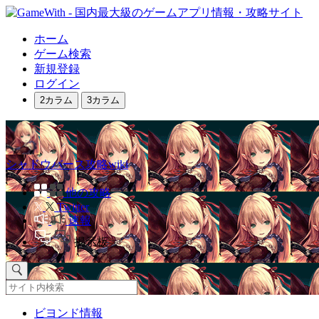
ホーム
ゲーム検索
新規登録
ログイン
2カラム
3カラム
シャドウバース攻略wiki
他の攻略
Twitter
速報
掲示板
ビヨンド情報