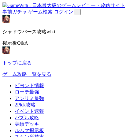
事前ガチャ
ゲーム検索
ログイン
シャドウバース攻略wiki
掲示板Q&A
トップに戻る
ゲーム攻略一覧を見る
ビヨンド情報
ローテ最強
アンリミ最強
2Pick攻略
イベント速報
パズル攻略
実績デッキ
ルムマ掲示板
スキン所持率