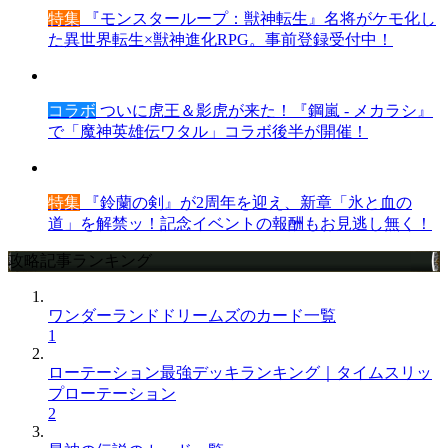
特集
『モンスターループ：獣神転生』名将がケモ化し
た異世界転生×獣神進化RPG。事前登録受付中！
コラボ
ついに虎王＆影虎が来た！『鋼嵐 - メカラシ』
で「魔神英雄伝ワタル」コラボ後半が開催！
特集
『鈴蘭の剣』が2周年を迎え、新章「氷と血の
道」を解禁ッ！記念イベントの報酬もお見逃し無く！
攻略記事ランキング
ワンダーランドドリームズのカード一覧
1
ローテーション最強デッキランキング｜タイムスリッ
プローテーション
2