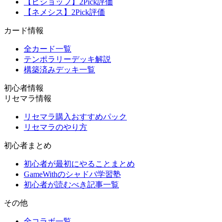
【ビショップ】2Pick評価
【ネメシス】2Pick評価
カード情報
全カード一覧
テンポラリーデッキ解説
構築済みデッキ一覧
初心者情報
リセマラ情報
リセマラ購入おすすめパック
リセマラのやり方
初心者まとめ
初心者が最初にやることまとめ
GameWithのシャドバ学習塾
初心者が読むべき記事一覧
その他
全コラボ一覧