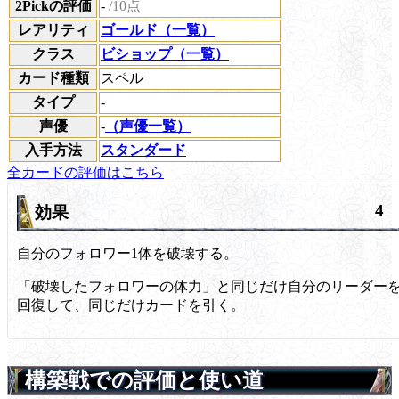
2Pickの評価
-
/10点
レアリティ
ゴールド（一覧）
クラス
ビショップ（一覧）
カード種類
スペル
タイプ
-
声優
-
（声優一覧）
入手方法
スタンダード
全カードの評価はこちら
4
効果
自分のフォロワー1体を破壊する。
「破壊したフォロワーの体力」と同じだけ自分のリーダー
回復して、同じだけカードを引く。
構築戦での評価と使い道