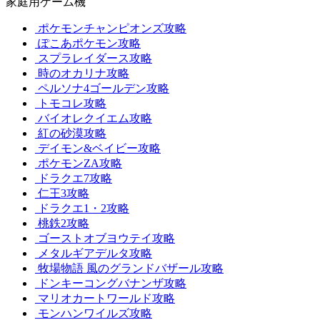
家庭用ゲーム機
ポケモンチャンピオンズ攻略
ぽこあポケモン攻略
スプラレイダース攻略
時のオカリナ攻略
ペルソナ4ゴールデン攻略
トモコレ攻略
バイオレクイエム攻略
紅の砂漠攻略
デイモン&ベイビー攻略
ポケモンZA攻略
ドラクエ7攻略
仁王3攻略
ドラクエ1・2攻略
桃鉄2攻略
ゴーストオブヨウテイ攻略
メタルギアデルタ攻略
牧場物語 風のグランドバザール攻略
ドンキーコングバナンザ攻略
マリオカートワールド攻略
モンハンワイルズ攻略