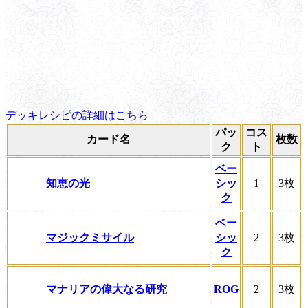
デッキレシピの詳細はこちら
パッ
コス
カード名
枚数
ク
ト
ベー
知恵の光
シッ
1
3枚
ク
ベー
マジックミサイル
シッ
2
3枚
ク
マナリアの偉大なる研究
ROG
2
3枚