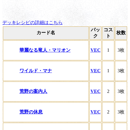
デッキレシピの詳細はこちら
パッ
コス
カード名
枚数
ク
ト
華麗なる竜人・マリオン
VEC
1
3枚
ワイルド・マナ
VEC
1
3枚
荒野の案内人
VEC
2
3枚
荒野の休息
VEC
2
3枚