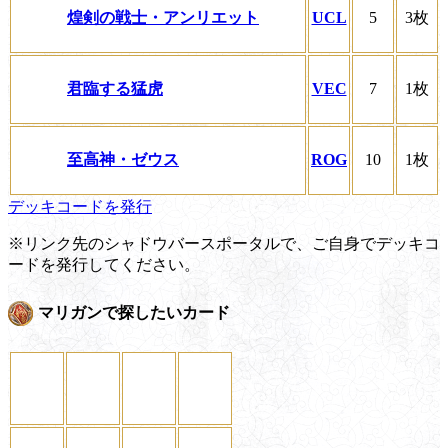
煌剣の戦士・アンリエット
UCL
5
3枚
君臨する猛虎
VEC
7
1枚
至高神・ゼウス
ROG
10
1枚
デッキコードを発行
※リンク先のシャドウバースポータルで、ご自身でデッキコ
ードを発行してください。
マリガンで探したいカード