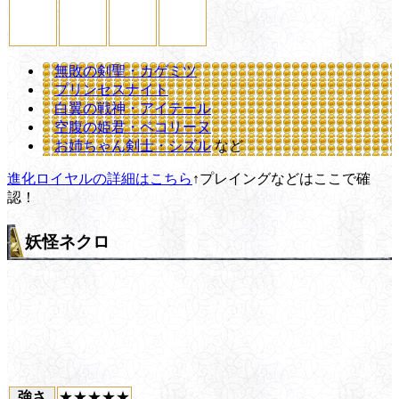
無敗の剣聖・カゲミツ
プリンセスナイト
白翼の戦神・アイテール
空腹の姫君・ペコリーヌ
お姉ちゃん剣士・シズル
など
進化ロイヤルの詳細はこちら
↑プレイングなどはここで確
認！
妖怪ネクロ
強さ
★★★★★