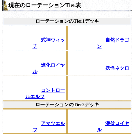
現在のローテーションTier表
ローテーションのTier1デッキ
式神ウィッ
自然ドラゴ
チ
ン
進化ロイヤ
妖怪ネクロ
ル
コントロー
ルエルフ
ローテーションのTier2デッキ
アマツエル
潜伏ロイヤ
フ
ル