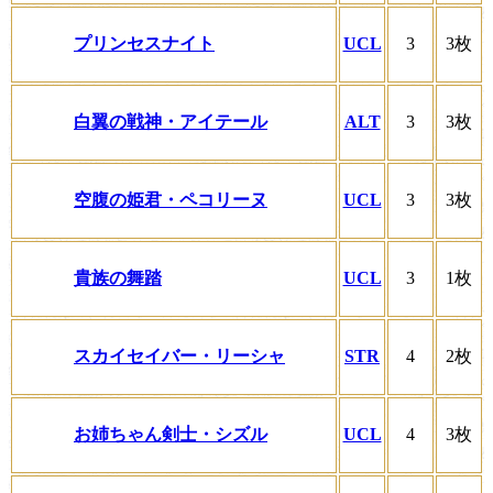
プリンセスナイト
UCL
3
3枚
白翼の戦神・アイテール
ALT
3
3枚
空腹の姫君・ペコリーヌ
UCL
3
3枚
貴族の舞踏
UCL
3
1枚
スカイセイバー・リーシャ
STR
4
2枚
お姉ちゃん剣士・シズル
UCL
4
3枚