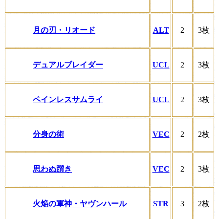
月の刃・リオード
ALT
2
3枚
デュアルブレイダー
UCL
2
3枚
ペインレスサムライ
UCL
2
3枚
分身の術
VEC
2
2枚
思わぬ躓き
VEC
2
3枚
火焔の軍神・ヤヴンハール
STR
3
2枚