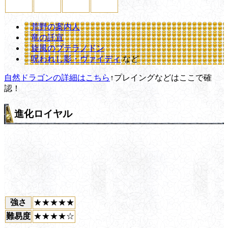
荒野の案内人
竜の託宣
旋風のプテラノドン
呪われし影・ヴァイディ
など
自然ドラゴンの詳細はこちら
↑プレイングなどはここで確
認！
進化ロイヤル
強さ
★★★★★
難易度
★★★★☆