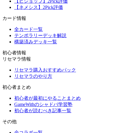
【ビショップ】2Pick評価
【ネメシス】2Pick評価
カード情報
全カード一覧
テンポラリーデッキ解説
構築済みデッキ一覧
初心者情報
リセマラ情報
リセマラ購入おすすめパック
リセマラのやり方
初心者まとめ
初心者が最初にやることまとめ
GameWithのシャドバ学習塾
初心者が読むべき記事一覧
その他
全コラボ一覧