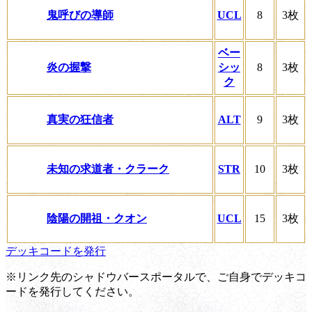
鬼呼びの導師
UCL
8
3枚
ベー
炎の握撃
シッ
8
3枚
ク
真実の狂信者
ALT
9
3枚
未知の求道者・クラーク
STR
10
3枚
陰陽の開祖・クオン
UCL
15
3枚
デッキコードを発行
※リンク先のシャドウバースポータルで、ご自身でデッキコ
ードを発行してください。