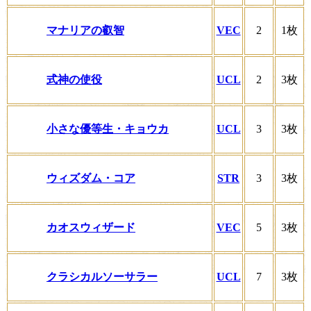
マナリアの叡智
VEC
2
1枚
式神の使役
UCL
2
3枚
小さな優等生・キョウカ
UCL
3
3枚
ウィズダム・コア
STR
3
3枚
カオスウィザード
VEC
5
3枚
クラシカルソーサラー
UCL
7
3枚