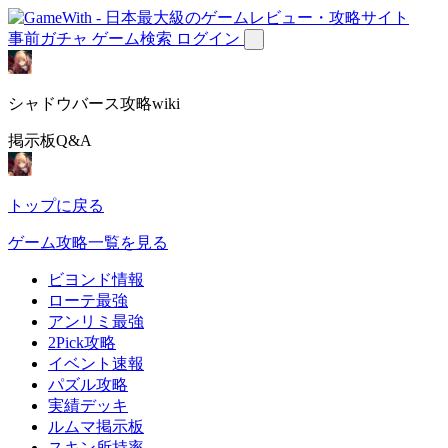
事前ガチャ
ゲーム検索
ログイン
シャドウバース攻略wiki
掲示板Q&A
トップに戻る
ゲーム攻略一覧を見る
ビヨンド情報
ローテ最強
アンリミ最強
2Pick攻略
イベント速報
パズル攻略
実績デッキ
ルムマ掲示板
スキン所持率