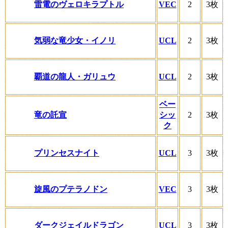
雷電のヴェロキラプトル
VEC
2
3枚
気弱な竜少女・イノリ
UCL
2
3枚
覇道の龍人・ガリュウ
UCL
2
3枚
ベー
竜の託宣
シッ
2
3枚
ク
プリンセスナイト
UCL
3
3枚
旋風のプテラノドン
VEC
3
3枚
ダークジェイルドラゴン
UCL
3
3枚