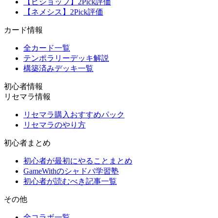
【ビショップ】2Pick評価
【ネメシス】2Pick評価
カード情報
全カード一覧
テンポラリーデッキ解説
構築済みデッキ一覧
初心者情報
リセマラ情報
リセマラ購入おすすめパック
リセマラのやり方
初心者まとめ
初心者が最初にやることまとめ
GameWithのシャドバ学習塾
初心者が読むべき記事一覧
その他
全コラボ一覧