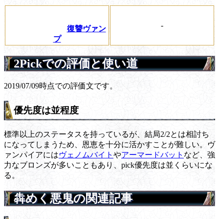
-
復讐ヴァン
プ
2Pickでの評価と使い道
2019/07/09時点での評価文です。
優先度は並程度
標準以上のステータスを持っているが、結局2/2とは相討ち
になってしまうため、恩恵を十分に活かすことが難しい。ヴ
ァンパイアには
ヴェノムバイト
や
アーマードバット
など、強
力なブロンズが多いこともあり、pick優先度は並くらいにな
る。
犇めく悪鬼の関連記事