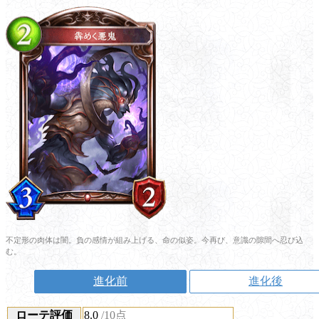
不定形の肉体は闇。負の感情が組み上げる、命の似姿。今再び、意識の隙間へ忍び込
む。
進化前
進化後
ローテ評価
8.0
/10点