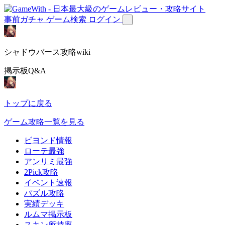
事前ガチャ
ゲーム検索
ログイン
シャドウバース攻略wiki
掲示板Q&A
トップに戻る
ゲーム攻略一覧を見る
ビヨンド情報
ローテ最強
アンリミ最強
2Pick攻略
イベント速報
パズル攻略
実績デッキ
ルムマ掲示板
スキン所持率