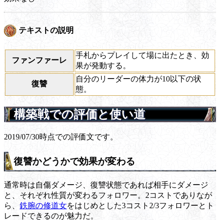
テキストの説明
手札からプレイして場に出たとき、効
ファンファーレ
果が発動する。
自分のリーダーの体力が10以下の状
復讐
態。
構築戦での評価と使い道
2019/07/30時点での評価文です。
復讐かどうかで効果が変わる
通常時は自傷ダメージ、復讐状態であれば相手にダメージ
と、それぞれ性質が変わるフォロワー。2コストでありなが
ら、
鉄腕の修道女
をはじめとした3コスト2/3フォロワーとト
レードできるのが魅力だ。