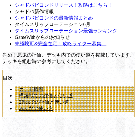
シャドバビヨンドリリース！攻略はこちら！
シャドバ新作情報
シャドバビヨンドの最新情報まとめ
タイムスリップローテーション6月
タイムスリップローテーション最強ランキング
GameWithからのお知らせ
未経験可&完全在宅！攻略ライター募集！
犇めく悪鬼の評価、デッキ内での使い道を掲載しています。
デッキを組む時の参考にしてください。
目次
カード情報
構築戦での評価と使い道
2Pickでの評価と使い道
みんなの使い方