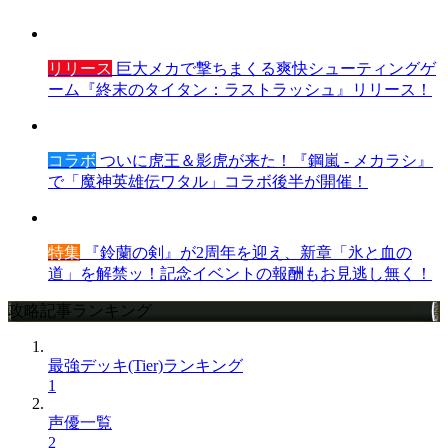
リリース
巨大メカで撃ちまくる爽快シューティングゲ
ーム『終末のタイタン：ラストラッシュ』リリース！
コラボ
ついに虎王＆影虎が来た！『鋼嵐 - メカラシ』
で「魔神英雄伝ワタル」コラボ後半が開催！
特集
『鈴蘭の剣』が2周年を迎え、新章「氷と血の
道」を解禁ッ！記念イベントの報酬もお見逃し無く！
攻略記事ランキング
最強デッキ(Tier)ランキング
1
声優一覧
2