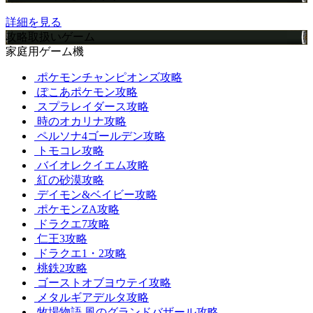
詳細を見る
攻略取扱いゲーム
家庭用ゲーム機
ポケモンチャンピオンズ攻略
ぽこあポケモン攻略
スプラレイダース攻略
時のオカリナ攻略
ペルソナ4ゴールデン攻略
トモコレ攻略
バイオレクイエム攻略
紅の砂漠攻略
デイモン&ベイビー攻略
ポケモンZA攻略
ドラクエ7攻略
仁王3攻略
ドラクエ1・2攻略
桃鉄2攻略
ゴーストオブヨウテイ攻略
メタルギアデルタ攻略
牧場物語 風のグランドバザール攻略