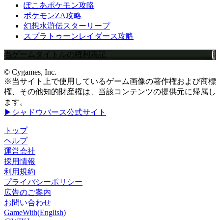
ぽこあポケモン攻略
ポケモンZA攻略
幻想水滸伝スターリープ
スプラトゥーンレイダース攻略
当ゲームタイトルの権利表記
© Cygames, Inc.
※当サイト上で使用しているゲーム画像の著作権および商標
権、その他知的財産権は、当該コンテンツの提供元に帰属し
ます。
▶シャドウバース公式サイト
トップ
ヘルプ
運営会社
採用情報
利用規約
プライバシーポリシー
広告のご案内
お問い合わせ
GameWith(English)