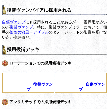
復讐ヴァンパイアに採用される
自傷ヴァンプ
にも採用されることがあるが、一番採用が多い
のが
復讐ヴァンプ
。特に、復讐ヴァンプミラーにおいて、相
手の
堕落の漆黒・アザゼル
のダメージカットの影響を受けな
い点が高評価だ。
採用候補デッキ
ローテーションでの採用候補デッキ
復讐ヴァン
自傷ヴァン
プ
プ
アンリミテッドでの採用候補デッキ