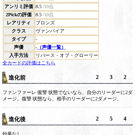
アンリミ評価
8.5
/10点
2Pickの評価
8.5
/10点
レアリティ
ブロンズ
クラス
ヴァンパイア
タイプ
-
声優
-
（声優一覧）
入手方法
リバース・オブ・グローリー
全カードの評価はこちら
2
3
2
進化前
ファンファーレ
復讐
状態でないなら、自分のリーダーに2ダ
メージ。
復讐
状態なら、相手のリーダーに2ダメージ。
2
5
4
進化後
効果なし