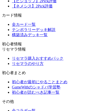
【ビショップ】2Pick評価
【ネメシス】2Pick評価
カード情報
全カード一覧
テンポラリーデッキ解説
構築済みデッキ一覧
初心者情報
リセマラ情報
リセマラ購入おすすめパック
リセマラのやり方
初心者まとめ
初心者が最初にやることまとめ
GameWithのシャドバ学習塾
初心者が読むべき記事一覧
その他
全コラボ一覧