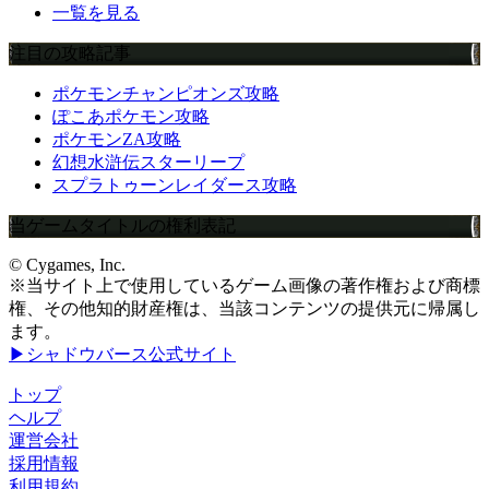
一覧を見る
注目の攻略記事
ポケモンチャンピオンズ攻略
ぽこあポケモン攻略
ポケモンZA攻略
幻想水滸伝スターリープ
スプラトゥーンレイダース攻略
当ゲームタイトルの権利表記
© Cygames, Inc.
※当サイト上で使用しているゲーム画像の著作権および商標
権、その他知的財産権は、当該コンテンツの提供元に帰属し
ます。
▶シャドウバース公式サイト
トップ
ヘルプ
運営会社
採用情報
利用規約