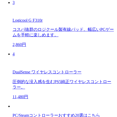
3
Logicool G F310r
コスパ抜群のロジクール製有線パッド。幅広いPCゲー
ムを手軽に楽しめます。
2,860円
4
DualSense ワイヤレスコントローラー
圧倒的な没入感を生むPS5純正ワイヤレスコントロー
ラー。
11,480円
PC/Steamコントローラーおすすめ20選はこちら