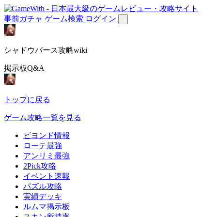
事前ガチャ
ゲーム検索
ログイン
シャドウバース攻略wiki
掲示板Q&A
トップに戻る
ゲーム攻略一覧を見る
ビヨンド情報
ローテ最強
アンリミ最強
2Pick攻略
イベント速報
パズル攻略
実績デッキ
ルムマ掲示板
スキン所持率