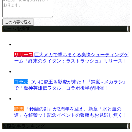
ゲームを探す
リリース
巨大メカで撃ちまくる爽快シューティングゲ
ーム『終末のタイタン：ラストラッシュ』リリース！
コラボ
ついに虎王＆影虎が来た！『鋼嵐 - メカラシ』
で「魔神英雄伝ワタル」コラボ後半が開催！
特集
『鈴蘭の剣』が2周年を迎え、新章「氷と血の
道」を解禁ッ！記念イベントの報酬もお見逃し無く！
攻略記事ランキング