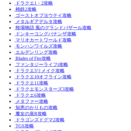
ドラクエ1・2攻略
桃鉄2攻略
ゴーストオブヨウテイ攻略
メタルギアデルタ攻略
牧場物語 風のグランドバザール攻略
ドンキーコングバナンザ攻略
マリオカートワールド攻略
モンハンワイルズ攻略
エルデンリング攻略
Blades of Fire攻略
ファンタジーライフi攻略
ドラクエ3リメイク攻略
ドラクエ10オフライン攻略
ドラクエ11攻略
ドラクエモンスターズ3攻略
ドラクエ6攻略
メタファー攻略
知恵のかりもの攻略
魔女の泉R攻略
ドラゴンズドグマ2攻略
TGS攻略