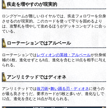
疾走を増やすのが現実的
ロングゲームが難しいロイヤルでは、疾走フォロワーを分身
させるのが現実的。このカードを使って守りを固めるより
は、攻撃札を増やして攻めるほうがデッキコンセプトに合っ
ている。
ローテーションではアルベール
ローテーションでは
レヴィオンの英雄・アルベール
が分身候
補の1枚。進化せずとも8点、進化を含むと10点を相手に与え
られる。
アンリミテッドではディオネ
アンリミテッドでは
抜刀術
+
舞い踊る刃・ディオネ
に使うの
が最も良さそうだ。要求カードが3枚と多いが、進化なしで
12点、進化を含むと16点が与えられる。