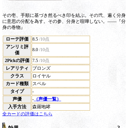
その壱、手順に基づき然るべき印を結ぶ。その弐、遍く分身
に意思の分配を為す。その参、分身と喧嘩しない。――『分
身の巻物』
ローテ評価
8.5
/10点
アンリミ評
8.0
/10点
価
2Pickの評価
7.5
/10点
レアリティ
ブロンズ
クラス
ロイヤル
カード種類
スペル
タイプ
-
声優
-
（声優一覧）
入手方法
森羅咆哮
全カードの評価はこちら
2