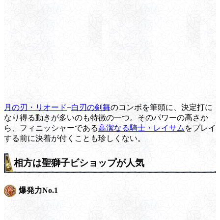
月の刃・リオード
+
白刃の剣舞
のコンボを筆頭に、決定打に
なり得る動きが多いのも特徴の一つ。そのパワーの高さか
ら、フィニッシャーである
高潔なる騎士・レイサム
をプレイ
する前に決着が付くことも珍しくない。
相方は聖獅子ビショップが人気
爆発力No.1