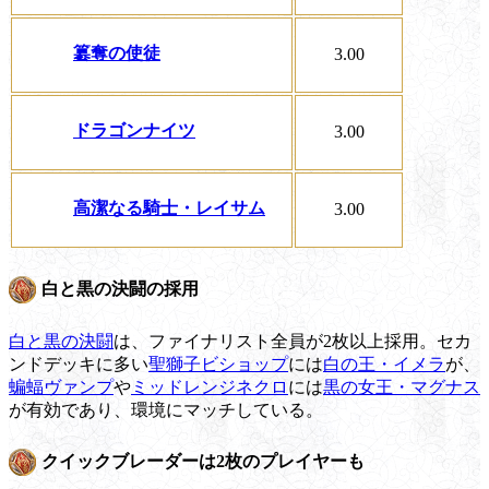
簒奪の使徒
3.00
ドラゴンナイツ
3.00
高潔なる騎士・レイサム
3.00
白と黒の決闘の採用
白と黒の決闘
は、ファイナリスト全員が2枚以上採用。セカ
ンドデッキに多い
聖獅子ビショップ
には
白の王・イメラ
が、
蝙蝠ヴァンプ
や
ミッドレンジネクロ
には
黒の女王・マグナス
が有効であり、環境にマッチしている。
クイックブレーダーは2枚のプレイヤーも