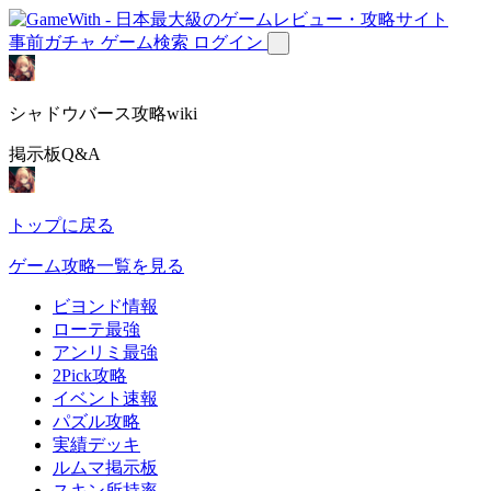
事前ガチャ
ゲーム検索
ログイン
シャドウバース攻略wiki
掲示板Q&A
トップに戻る
ゲーム攻略一覧を見る
ビヨンド情報
ローテ最強
アンリミ最強
2Pick攻略
イベント速報
パズル攻略
実績デッキ
ルムマ掲示板
スキン所持率