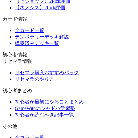
【ビショップ】2Pick評価
【ネメシス】2Pick評価
カード情報
全カード一覧
テンポラリーデッキ解説
構築済みデッキ一覧
初心者情報
リセマラ情報
リセマラ購入おすすめパック
リセマラのやり方
初心者まとめ
初心者が最初にやることまとめ
GameWithのシャドバ学習塾
初心者が読むべき記事一覧
その他
全コラボ一覧