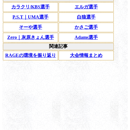
カラクリ/KBS選手
エルガ選手
P.S.T｜UMA選手
白狼選手
そーや選手
かさご選手
Zero｜灰原きょん選手
Adams選手
関連記事
RAGEの環境を振り返り
大会情報まとめ