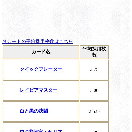
各カードの平均採用枚数はこちら
平均採用枚
カード名
数
クイックブレーダー
2.75
レイピアマスター
3.00
白と黒の決闘
2.625
空の指揮官・セリア