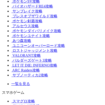
ポケモンSV攻略
バイオハザードRE4攻略
サンブレイク攻略
ブレスオブザワイルド攻略
ポケモン剣盾攻略
アルセウス攻略
ポケモンダイパリメイク攻略
ポケモンユナイト攻略
あつ森攻略
ユニコーンオーバーロード攻略
ロストジャッジメント攻略
VALORANT攻略
バルダーズゲート3攻略
LET IT DIE: INFERNO攻略
ARC Raiders攻略
サブノーティカ2攻略
一覧を見る
スマホゲーム
スマグロ攻略