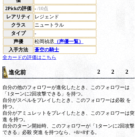
価
2Pickの評価
-
/10点
レアリティ
レジェンド
クラス
ニュートラル
タイプ
-
声優
松岡禎丞
（声優一覧）
入手方法
蒼空の騎士
全カードの評価はこちら
2
2
2
進化前
自分の他のフォロワーが進化したとき、このフォロワーは
「1ターンに2回攻撃できる」を持つ。
自分がスペルをプレイしたとき、このフォロワーは
必殺
を
持つ。
自分がアミュレットをプレイしたとき、このフォロワーは
突
進
を持つ。
自分のターン開始時、このフォロワーが「1ターンに2回攻撃
できる」
必殺
突進
を持つなら、+8/+8する。