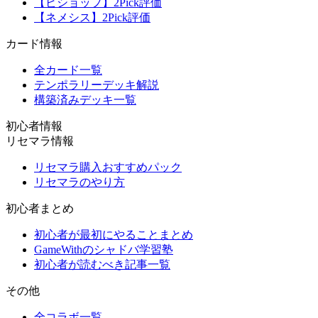
【ビショップ】2Pick評価
【ネメシス】2Pick評価
カード情報
全カード一覧
テンポラリーデッキ解説
構築済みデッキ一覧
初心者情報
リセマラ情報
リセマラ購入おすすめパック
リセマラのやり方
初心者まとめ
初心者が最初にやることまとめ
GameWithのシャドバ学習塾
初心者が読むべき記事一覧
その他
全コラボ一覧