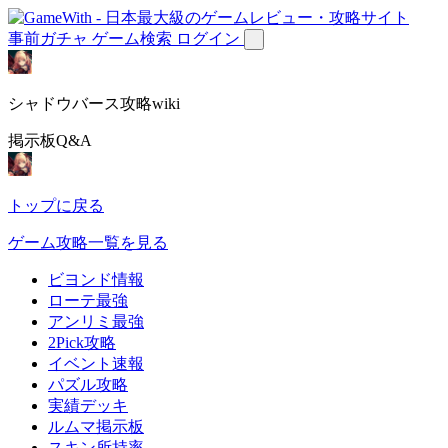
事前ガチャ
ゲーム検索
ログイン
シャドウバース攻略wiki
掲示板Q&A
トップに戻る
ゲーム攻略一覧を見る
ビヨンド情報
ローテ最強
アンリミ最強
2Pick攻略
イベント速報
パズル攻略
実績デッキ
ルムマ掲示板
スキン所持率