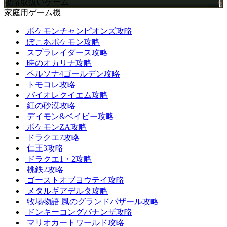
攻略取扱いゲーム
家庭用ゲーム機
ポケモンチャンピオンズ攻略
ぽこあポケモン攻略
スプラレイダース攻略
時のオカリナ攻略
ペルソナ4ゴールデン攻略
トモコレ攻略
バイオレクイエム攻略
紅の砂漠攻略
デイモン&ベイビー攻略
ポケモンZA攻略
ドラクエ7攻略
仁王3攻略
ドラクエ1・2攻略
桃鉄2攻略
ゴーストオブヨウテイ攻略
メタルギアデルタ攻略
牧場物語 風のグランドバザール攻略
ドンキーコングバナンザ攻略
マリオカートワールド攻略