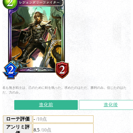
名も無き戦士は、己のために剣を執った。求めたのはただ、勝利のみ。信じたのはた
だ、力のみ。
進化前
進化後
ローテ評価
-
/10点
アンリミ評
8.5
/10点