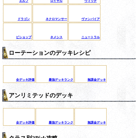
エルフ
ロイヤル
ウィッチ
ドラゴン
ネクロマンサー
ヴァンパイア
ビショップ
ネメシス
ニュートラル
ローテーションのデッキレシピ
全デッキ評価
最強デッキランク
無課金デッキ
アンリミテッドのデッキ
全デッキ評価
最強デッキランク
無課金デッキ