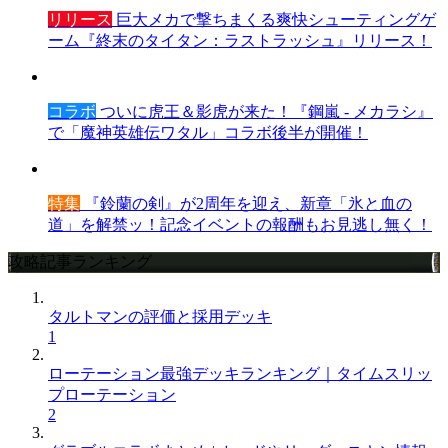
リリース
巨大メカで撃ちまくる爽快シューティングゲ
ーム『終末のタイタン：ラストラッシュ』リリース！
コラボ
ついに虎王＆影虎が来た！『鋼嵐 - メカラシ』
で「魔神英雄伝ワタル」コラボ後半が開催！
特集
『鈴蘭の剣』が2周年を迎え、新章「氷と血の
道」を解禁ッ！記念イベントの報酬もお見逃し無く！
攻略記事ランキング
タルトマンの評価と採用デッキ
1
ローテーション最強デッキランキング｜タイムスリッ
プローテーション
2