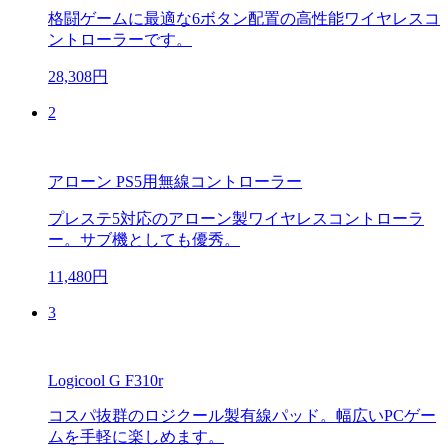
格闘ゲームに最適な6ボタン配置の高性能ワイヤレスコ
ントローラーです。
28,308円
2
アローン PS5用無線コントローラー
プレステ5対応のアローン製ワイヤレスコントローラ
ー。サブ機としても優秀。
11,480円
3
Logicool G F310r
コスパ抜群のロジクール製有線パッド。幅広いPCゲー
ムを手軽に楽しめます。