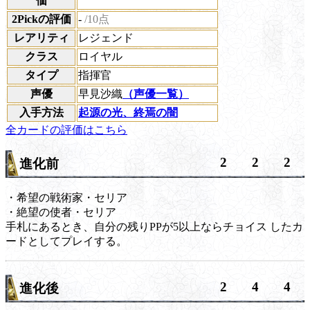
価
2Pickの評価
-
/10点
レアリティ
レジェンド
クラス
ロイヤル
タイプ
指揮官
声優
早見沙織
（声優一覧）
入手方法
起源の光、終焉の闇
全カードの評価はこちら
2
2
2
進化前
・希望の戦術家・セリア
・絶望の使者・セリア
手札にあるとき、自分の残りPPが5以上なら
チョイス
したカ
ードとしてプレイする。
2
4
4
進化後