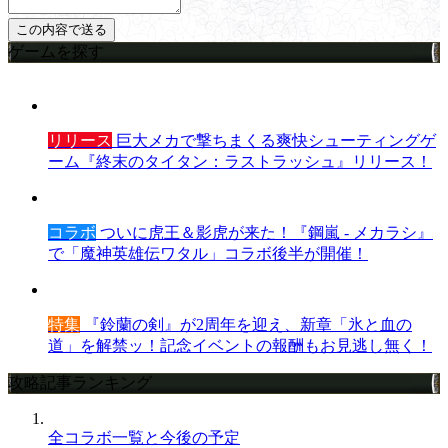
ゲームを探す
リリース
巨大メカで撃ちまくる爽快シューティングゲ
ーム『終末のタイタン：ラストラッシュ』リリース！
コラボ
ついに虎王＆影虎が来た！『鋼嵐 - メカラシ』
で「魔神英雄伝ワタル」コラボ後半が開催！
特集
『鈴蘭の剣』が2周年を迎え、新章「氷と血の
道」を解禁ッ！記念イベントの報酬もお見逃し無く！
攻略記事ランキング
全コラボ一覧と今後の予定