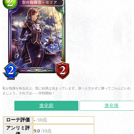
私が指揮を執る以上、既に結果は決まっています。誰一人欠かずに勝ってごらんにいれ
ましょう。それでは――作戦開始！
進化前
進化後
ローテ評価
-
/10点
アンリミ評
9.0
/10点