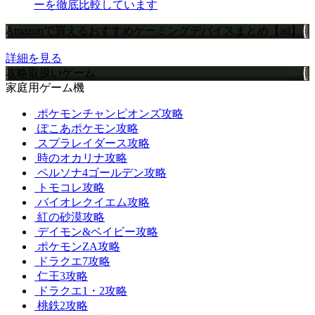
ーを徹底比較しています
Amazonで買えるおすすめゲーミングデバイスまとめ【ad】
詳細を見る
攻略取扱いゲーム
家庭用ゲーム機
ポケモンチャンピオンズ攻略
ぽこあポケモン攻略
スプラレイダース攻略
時のオカリナ攻略
ペルソナ4ゴールデン攻略
トモコレ攻略
バイオレクイエム攻略
紅の砂漠攻略
デイモン&ベイビー攻略
ポケモンZA攻略
ドラクエ7攻略
仁王3攻略
ドラクエ1・2攻略
桃鉄2攻略