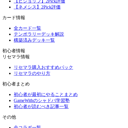
【ビショップ】2Pick評価
【ネメシス】2Pick評価
カード情報
全カード一覧
テンポラリーデッキ解説
構築済みデッキ一覧
初心者情報
リセマラ情報
リセマラ購入おすすめパック
リセマラのやり方
初心者まとめ
初心者が最初にやることまとめ
GameWithのシャドバ学習塾
初心者が読むべき記事一覧
その他
全コラボ一覧