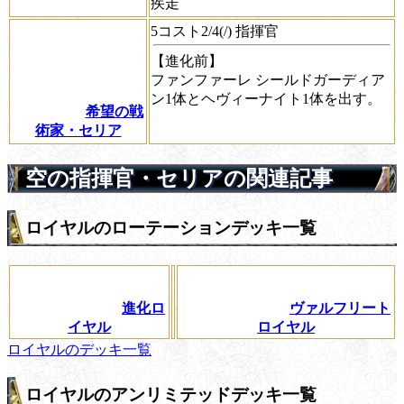
疾走
5コスト2/4(/) 指揮官
【進化前】
ファンファーレ
シールドガーディア
ン1体とヘヴィーナイト1体を出す。
希望の戦
術家・セリア
空の指揮官・セリアの関連記事
ロイヤルのローテーションデッキ一覧
進化ロ
ヴァルフリート
イヤル
ロイヤル
ロイヤルのデッキ一覧
ロイヤルのアンリミテッドデッキ一覧