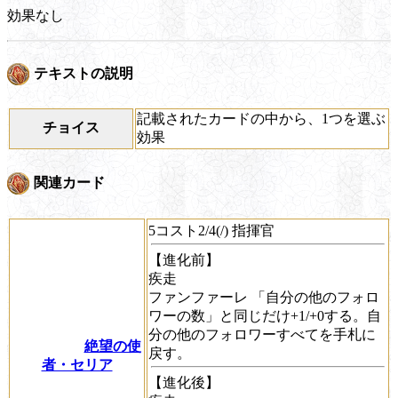
効果なし
テキストの説明
記載されたカードの中から、1つを選ぶ
チョイス
効果
関連カード
5コスト2/4(/) 指揮官
【進化前】
疾走
ファンファーレ
「自分の他のフォロ
ワーの数」と同じだけ+1/+0する。自
分の他のフォロワーすべてを手札に
絶望の使
戻す。
者・セリア
【進化後】