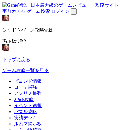
事前ガチャ
ゲーム検索
ログイン
シャドウバース攻略wiki
掲示板Q&A
トップに戻る
ゲーム攻略一覧を見る
ビヨンド情報
ローテ最強
アンリミ最強
2Pick攻略
イベント速報
パズル攻略
実績デッキ
ルムマ掲示板
スキン所持率